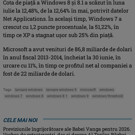
Cota de piaţă a Windows 8 şi 8.1 a scăzut în luna
iulie la 12,48%, de la 12,64% în mai, potrivit datelor
Net Applications. În acelaşi timp, Windows 7 a
crescut cu 1,2 puncte procentuale, la 51,22%, în
timp ce XP a stagnat uşor sub 25% din piaţă.
Microsoft a avut venituri de 86,8 miliarde de dolari
în anul fiscal 2013-2014, încheiat la 30 iunie, în
urcare cu 11%, în timp ce profitul net al companiei a
fost de 22 miliarde de dolari.
Tags:
lansare windows
lansare windows 9
microsoft
windows
windows 7
windows 8
windows 8 1
windows 9
windows threshold
CELE MAI NOI
Previziunile îngrijorătoare ale Babei Vanga pentru 2026.
Vorbea de extratereștri, dar și despre Al Treilea Război