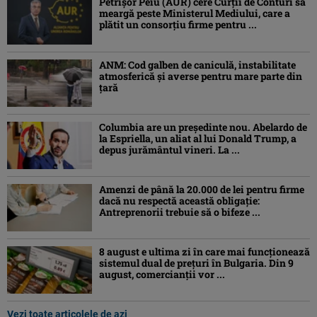
Petrişor Peiu (AUR) cere Curții de Conturi să
meargă peste Ministerul Mediului, care a
plătit un consorţiu firme pentru ...
ANM: Cod galben de caniculă, instabilitate
atmosferică și averse pentru mare parte din
țară
Columbia are un președinte nou. Abelardo de
la Espriella, un aliat al lui Donald Trump, a
depus jurământul vineri. La ...
Amenzi de până la 20.000 de lei pentru firme
dacă nu respectă această obligație:
Antreprenorii trebuie să o bifeze ...
8 august e ultima zi în care mai funcționează
sistemul dual de prețuri în Bulgaria. Din 9
august, comercianții vor ...
Vezi toate articolele de azi