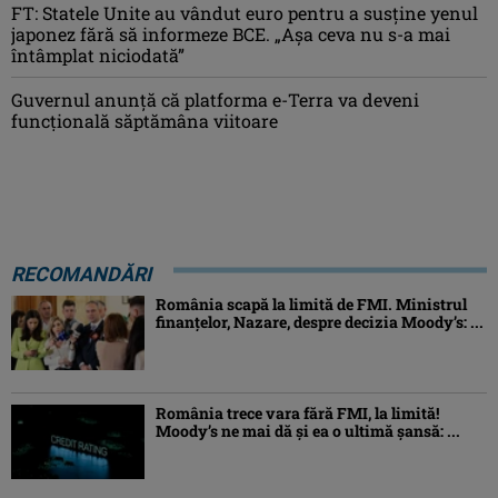
FT: Statele Unite au vândut euro pentru a susține yenul
japonez fără să informeze BCE. „Așa ceva nu s-a mai
întâmplat niciodată”
Guvernul anunță că platforma e-Terra va deveni
funcţională săptămâna viitoare
RECOMANDĂRI
România scapă la limită de FMI. Ministrul
finanțelor, Nazare, despre decizia Moody’s: ...
România trece vara fără FMI, la limită!
Moody’s ne mai dă și ea o ultimă șansă: ...