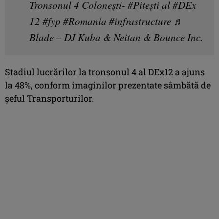
Tronsonul 4 Coloneşti-
#Piteşti
al
#DEx
12
#fyp
#Romania
#infrastructure
♬
Blade – DJ Kuba & Neitan & Bounce Inc.
Stadiul lucrărilor la tronsonul 4 al DEx12 a ajuns
la 48%, conform imaginilor prezentate sâmbătă de
șeful Transporturilor.