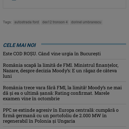
Tags:
autostrada ford
dex12 tronson 4
dorinel umbrarescu
CELE MAI NOI
Este COD ROŞU. Când vine urgia în Bucureşti
România scapă la limită de FMI. Ministrul finanțelor,
Nazare, despre decizia Moody’s: E un răgaz de câteva
luni
România trece vara fără FMI, la limită! Moody’s ne mai
dă și ea o ultimă șansă: Rating confirmat. Marele
examen vine în octombrie
PPC se extinde agresiv în Europa centrală: cumpără o
firmă germană cu un portofoliu de 2.000 MW în
regenerabil în Polonia și Ungaria