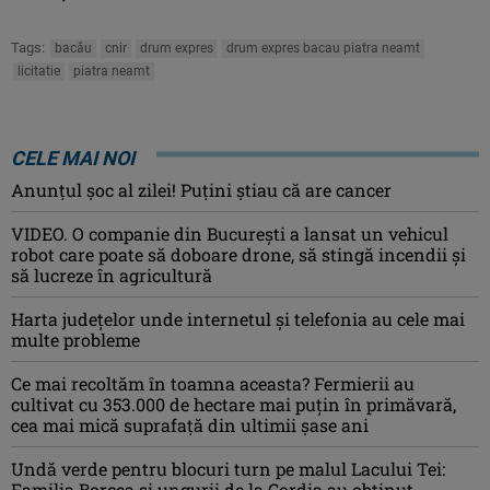
Tags:
bacău
cnir
drum expres
drum expres bacau piatra neamt
licitatie
piatra neamt
CELE MAI NOI
Anunţul şoc al zilei! Puţini ştiau că are cancer
VIDEO. O companie din București a lansat un vehicul
robot care poate să doboare drone, să stingă incendii și
să lucreze în agricultură
Harta județelor unde internetul și telefonia au cele mai
multe probleme
Ce mai recoltăm în toamna aceasta? Fermierii au
cultivat cu 353.000 de hectare mai puțin în primăvară,
cea mai mică suprafață din ultimii șase ani
Undă verde pentru blocuri turn pe malul Lacului Tei:
Familia Borcea și ungurii de la Cordia au obținut