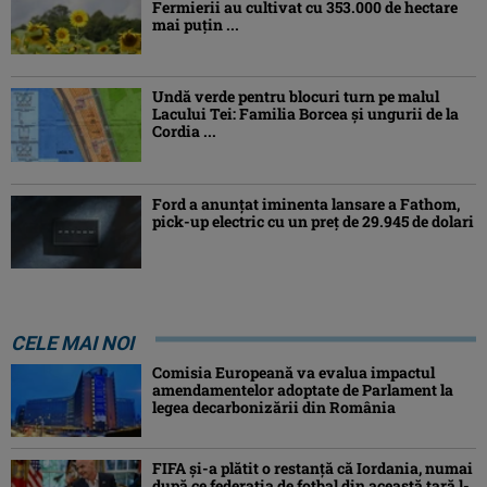
Fermierii au cultivat cu 353.000 de hectare
mai puțin ...
Undă verde pentru blocuri turn pe malul
Lacului Tei: Familia Borcea și ungurii de la
Cordia ...
Ford a anunțat iminenta lansare a Fathom,
pick-up electric cu un preț de 29.945 de dolari
CELE MAI NOI
Comisia Europeană va evalua impactul
amendamentelor adoptate de Parlament la
legea decarbonizării din România
FIFA și-a plătit o restanță că Iordania, numai
după ce federația de fotbal din această țară l-