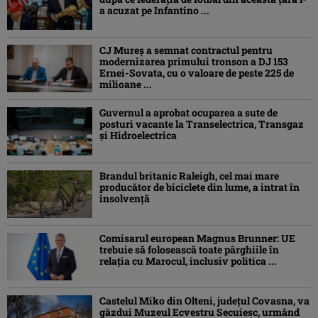
a acuzat pe Infantino ...
CJ Mureș a semnat contractul pentru
modernizarea primului tronson a DJ 153
Ernei-Sovata, cu o valoare de peste 225 de
milioane ...
Guvernul a aprobat ocuparea a sute de
posturi vacante la Transelectrica, Transgaz
și Hidroelectrica
Brandul britanic Raleigh, cel mai mare
producător de biciclete din lume, a intrat în
insolvență
Comisarul european Magnus Brunner: UE
trebuie să folosească toate pârghiile în
relația cu Marocul, inclusiv politica ...
Castelul Miko din Olteni, județul Covasna, va
găzdui Muzeul Ecvestru Secuiesc, urmând