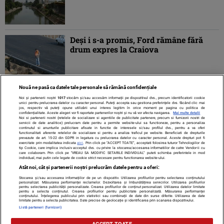
Deşi i s-a promis, Ford rămâne fără
drum expres la Craiova
Nouă ne pasă ca datele tale personale să rămână confidențiale
Noi și partenerii noștri
1017
stocăm și/sau accesăm informații pe dispozitivul dvs., precum identificatorii cookie
unici pentru prelucrarea datelor cu caracter personal. Puteți accepta sau gestiona preferințele dvs. făcând clic mai
jos, respectiv vă puteți opune utilizării unui interes legitim în orice moment pe pagina cu politica de
confidențialitate. Aceste alegeri vor fi raportate partenerilor noștri și nu vă vor afecta navigarea.
Mai multe detalii
Noi si partenerii nostri (retelele de socializare si agentiile de publicitate partenere, precum si furnizorii nostri de
servicii de date analitice) prelucram date pentru a permite website-ului sa functioneze, pentru a personaliza
continutul si anunturile publicitare afisate in functie de interesele si/sau profilul dvs., pentru a va oferi
functionalitati aferente retelelor de socializare si pentru a analiza traficul pe website. Beneficiati de drepturile
prevazute de art. 15-22 din GDPR in legatura cu prelucrarea datelor cu caracter personal. Aceste drepturi pot fi
exercitate prin modalitatea indicata
aici
. Prin click pe “ACCEPT TOATE”, acceptati folosirea tuturor Tehnologiilor de
tip Cookie, care implica inclusiv acceptul dvs. cu privire la stocarea/accesarea informatiilor de catre Vendor-ii cu
care colaboram. Prin click pe “VREAU SA MODIFIC SETARILE INDIVIDUAL” puteti schimba preferintele in mod
individual, mai putin cele legate de cookie strict necesare pentru functionarea website-ului.
Atât noi, cât și partenerii noștri prelucrăm datele pentru a oferi:
Stocarea și/sau accesarea informațiilor de pe un dispozitiv. Utilizarea profilurilor pentru selectarea conținutului
Contact
Despre noi
Termeni și condiții
personalizat. Măsurarea performanței reclamelor. Dezvoltarea și îmbunătățirea serviciilor. Utilizarea profilurilor
pentru selectarea publicității personalizate. Crearea profilurilor de conținut personalizat. Utilizarea datelor limitate
pentru a selecta conținutul. Crearea profilurilor pentru publicitate personalizată. Măsurarea performanței
conținutului. Înțelegerea publicului prin statistici sau combinații de date din surse diferite. Utilizarea de date
limitate pentru a selecta publicitatea. Date precise de geolocație și identificarea prin scanarea dispozitivului.
Listă parteneri (furnizori)
Citarea se poate face în limita a 250 de semne. Nici o instituţie sau persoană