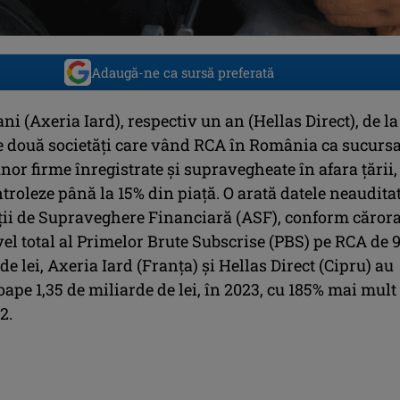
Adaugă-ne ca sursă preferată
ani (Axeria Iard), respectiv un an (Hellas Direct), de la
le două societăți care vând RCA în România ca sucursa
unor firme înregistrate și supravegheate în afara țării,
troleze până la 15% din piață. O arată datele neaudita
ății de Supraveghere Financiară (ASF), conform cărora
el total al Primelor Brute Subscrise (PBS) pe RCA de 
de lei, Axeria Iard (Franța) și Hellas Direct (Cipru) au
oape 1,35 de miliarde de lei, în 2023, cu 185% mai mult
2.