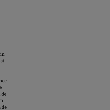
din
ost
nce,
e
u de
îi
ă de