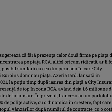
sugerează că fără prezența celor două firme pe piața 
entrarea pe piața RCA, altfel oricum ridicată, ar fi f
 posibil similară cu cea din perioada în care City
i Euroins dominau piața. Axeria Iard, lansată în
21, la puțin timp după ieșirea din piață a City Insura
prezență de top în zona RCA, având deja 1,6 milioane d
te de la lansare. În prezent, francezii au un portofoli
0 de polițe active, cu o dinamică în creștere, fapt care 
 topul vânzărilor după numărul de contracte, cu o cot