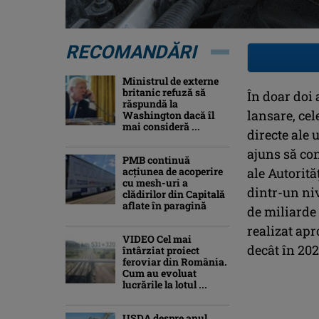
RECOMANDĂRI
Ministrul de externe
britanic refuză să
În doar doi 
răspundă la
lansare, ce
Washington dacă îl
mai consideră ...
directe ale 
ajuns să con
PMB continuă
acțiunea de acoperire
ale Autorit
cu mesh-uri a
dintr-un niv
clădirilor din Capitală
aflate în paragină
de miliarde 
realizat apr
VIDEO Cel mai
decât în 202
întârziat proiect
feroviar din România.
Cum au evoluat
lucrările la lotul ...
USDA despre anul