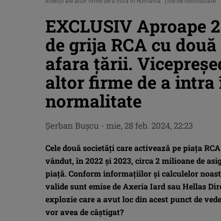
intenții ale altor firme de a intra în România. Ține de normalitate
EXCLUSIV Aproape 2 m
de grija RCA cu două 
afara țării. Vicepreșe
altor firme de a intr
normalitate
Şerban Buşcu
-
mie, 28 feb. 2024, 22:23
Cele două societăți care activează pe piața R
vândut, în 2022 și 2023, circa 2 milioane de asi
piață. Conform informațiilor și calculelor noastr
valide sunt emise de Axeria Iard sau Hellas Dir
explozie care a avut loc din acest punct de veder
vor avea de câștigat?