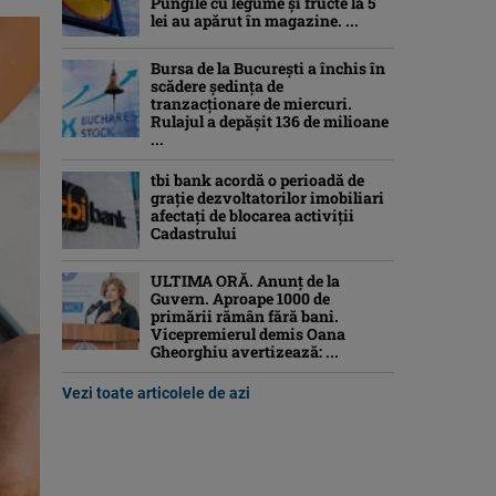
Pungile cu legume și fructe la 5
lei au apărut în magazine. ...
Bursa de la București a închis în
scădere ședința de
tranzacționare de miercuri.
Rulajul a depășit 136 de milioane
...
tbi bank acordă o perioadă de
grație dezvoltatorilor imobiliari
afectați de blocarea activiții
Cadastrului
ULTIMA ORĂ. Anunț de la
Guvern. Aproape 1000 de
primării rămân fără bani.
Vicepremierul demis Oana
Gheorghiu avertizează: ...
Vezi toate articolele de azi