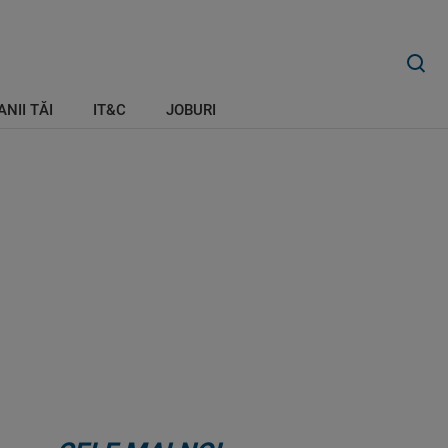
ANII TĂI
IT&C
JOBURI