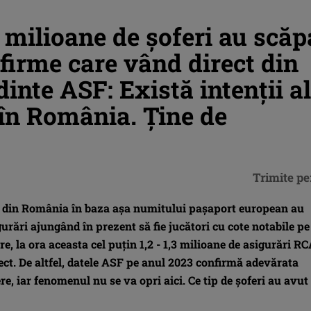
ilioane de șoferi au scăp
firme care vând direct din
dinte ASF: Există intenții a
a în România. Ține de
Trimite pe
CA din România în baza așa numitului pașaport european au
gurări ajungând în prezent să fie jucători cu cote notabile pe
e, la ora aceasta cel puțin 1,2 - 1,3 milioane de asigurări R
ect. De altfel, datele ASF pe anul 2023 confirmă adevărata
e, iar fenomenul nu se va opri aici. Ce tip de șoferi au avut 