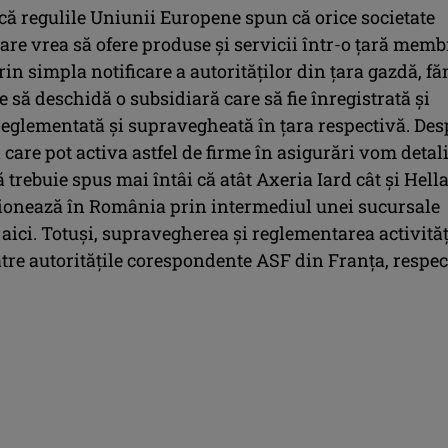
ă regulile Uniunii Europene spun că orice societate
are vrea să ofere produse și servicii într-o țară memb
rin simpla notificare a autorităților din țara gazdă, fă
e să deschidă o subsidiară care să fie înregistrată și
 reglementată și supravegheată în țara respectivă. Des
 care pot activa astfel de firme în asigurări vom detal
ă trebuie spus mai întâi că atât Axeria Iard cât și Hell
ționează în România prin intermediul unei sucursale
 aici. Totuși, supravegherea și reglementarea activităț
ătre autoritățile corespondente ASF din Franța, respec