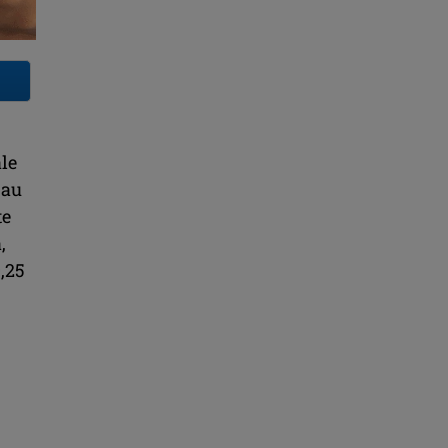
le
 au
te
,
9,25