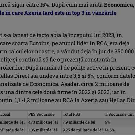
 urcă sigur către 15%. După cum mai arăta
Economica,
e în care Axeria Iard este în top 3 în vânzările
t s-a lansat de facto abia la începutul lui 2023, în
care soarta Euroins, pe atunci lider în RCA, era deja
rm calculelor noastre, a vândut deja în jur de 350.000
olițe și continuă să fie o prezență constantă în
brokerilor. După numărul de polițe active în prezent, c
Hellas Direct stă undeva între 3,5 și 5%, conform datel
analizate de Economica. Așadar, circa 2 milioane de
es una dintre cele două firme în 2022 și 2023, iar în
puțin 1,1 -1,2 milioane au RCA la Axeria sau Hellas Dir
 Local
PBS Sucursale
Total PBS
% Sucursale din 
mliarde de lei
473 milioane lei
7,9 miliarde de lei
6%
miliarde de lei
1,35 miliarde lei
9,25 de miliarde de lei
14,5%