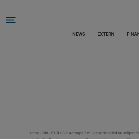
NEWS
EXTERN
FINAN
Home
-
Stiri
-
EXCLUSIV Aproape 2 milioane de șoferi au scăpat de g