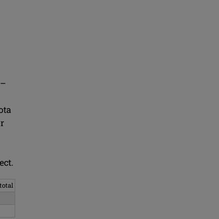
 –
ota
or
ect.
total