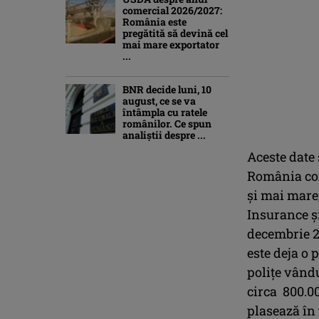
comercial 2026/2027:
România este
pregătită să devină cel
mai mare exportator
...
BNR decide luni, 10
august, ce se va
întâmpla cu ratele
românilor. Ce spun
analiștii despre ...
Aceste date 
România conc
și mai mare,
Insurance ș
decembrie 20
este deja o 
polițe vându
circa 800.00
plasează în