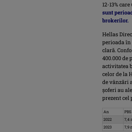
12-13% care
sunt perioad
brokerilor.
Hellas Direc
perioada în 
clară. Confo
400.000 de p
activitatea 
celor de la 
de vânzări 
șoferi au al
prezent cel 
An
PBS
2022
7,4 
2023
7,9 