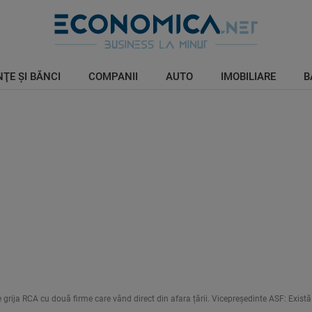
ŢE ŞI BĂNCI
COMPANII
AUTO
IMOBILIARE
B
rija RCA cu două firme care vând direct din afara țării. Vicepreședinte ASF: Există