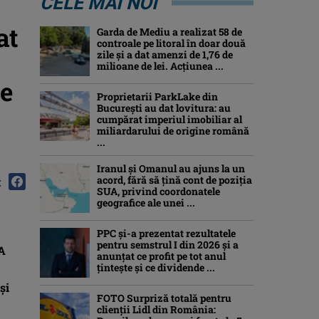
CELE MAI NOI
at
Garda de Mediu a realizat 58 de
controale pe litoral în doar două
zile și a dat amenzi de 1,76 de
milioane de lei. Acțiunea ...
le
Proprietarii ParkLake din
București au dat lovitura: au
cumpărat imperiul imobiliar al
miliardarului de origine română
...
Iranul și Omanul au ajuns la un
acord, fără să țină cont de poziția
:
SUA, privind coordonatele
geografice ale unei ...
PPC și-a prezentat rezultatele
pentru semstrul I din 2026 și a
CA
anunțat ce profit pe tot anul
țintește și ce dividende ...
și
FOTO Surpriză totală pentru
clienții Lidl din România: