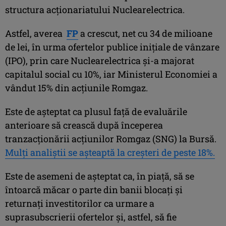
structura acţionariatului Nuclearelectrica.
Astfel, averea
FP
a crescut, net cu 34 de milioane
de lei, în urma ofertelor publice iniţiale de vânzare
(IPO), prin care Nuclearelectrica şi-a majorat
capitalul social cu 10%, iar Ministerul Economiei a
vândut 15% din acţiunile Romgaz.
Este de aşteptat ca plusul faţă de evaluările
anterioare să crească după începerea
tranzacţionării acţiunilor Romgaz (SNG) la Bursă.
Mulţi analiştii se aşteaptă la creşteri de peste 18%.
Este de asemeni de aşteptat ca, în piaţă, să se
întoarcă măcar o parte din banii blocaţi şi
returnaţi investitorilor ca urmare a
suprasubscrierii ofertelor şi, astfel, să fie