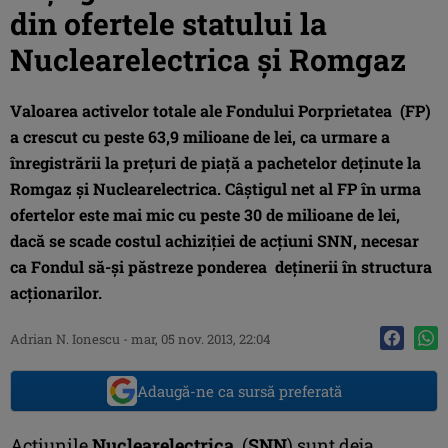
din ofertele statului la
Nuclearelectrica şi Romgaz
Valoarea activelor totale ale Fondului Porprietatea (FP)
a crescut cu peste 63,9 milioane de lei, ca urmare a
înregistrării la preţuri de piaţă a pachetelor deţinute la
Romgaz şi Nuclearelectrica. Câştigul net al FP în urma
ofertelor este mai mic cu peste 30 de milioane de lei,
dacă se scade costul achiziţiei de acţiuni SNN, necesar
ca Fondul să-şi păstreze ponderea deţinerii în structura
acţionarilor.
Adrian N. Ionescu
-
mar, 05 nov. 2013, 22:04
Adaugă-ne ca sursă preferată
Acţiunile
Nuclearelectrica
(
SNN
) sunt deja