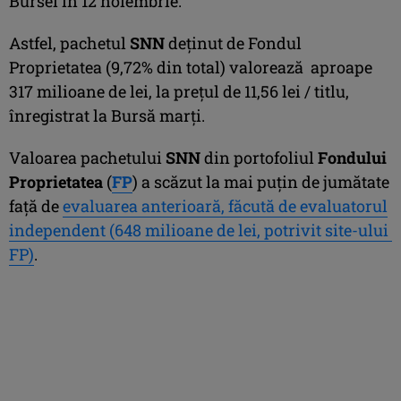
Bursei în 12 noiembrie.
Astfel, pachetul
SNN
deţinut de Fondul
Proprietatea (9,72% din total) valorează aproape
317 milioane de lei, la preţul de 11,56 lei / titlu,
înregistrat la Bursă marţi.
Valoarea pachetului
SNN
din portofoliul
Fondului
Proprietatea
(
FP
) a scăzut la mai puţin de jumătate
faţă de
evaluarea anterioară, făcută de evaluatorul
independent (648 milioane de lei, potrivit site-ului
FP)
.