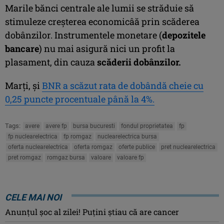
Marile bănci centrale ale lumii se străduie să
stimuleze creşterea economicâă prin scăderea
dobânzilor. Instrumentele monetare (
depozitele
bancare
) nu mai asigură nici un profit la
plasament, din cauza
scăderii dobânzilor.
Marţi, şi
BNR a scăzut rata de dobândă cheie cu
0,25 puncte procentuale până la 4%.
Tags:
avere
avere fp
bursa bucuresti
fondul proprietatea
fp
fp nuclearelectrica
fp romgaz
nuclearelectrica bursa
oferta nuclearelectrica
oferta romgaz
oferte publice
pret nuclearelectrica
pret romgaz
romgaz bursa
valoare
valoare fp
CELE MAI NOI
Anunţul şoc al zilei! Puţini ştiau că are cancer