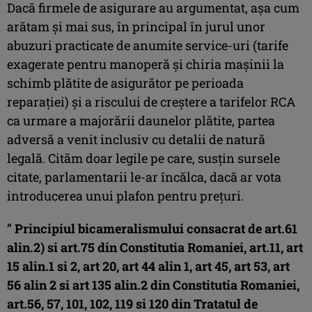
Dacă firmele de asigurare au argumentat, așa cum
arătam și mai sus, în principal în jurul unor
abuzuri practicate de anumite service-uri (tarife
exagerate pentru manoperă și chiria mașinii la
schimb plătite de asigurător pe perioada
reparației) și a riscului de creștere a tarifelor RCA
ca urmare a majorării daunelor plătite, partea
adversă a venit inclusiv cu detalii de natură
legală. Cităm doar legile pe care, susțin sursele
citate, parlamentarii le-ar încălca, dacă ar vota
introducerea unui plafon pentru prețuri.
”
Principiul bicameralismului consacrat de art.61
alin.2) si art.75 din Constitutia Romaniei, art.11, art
15 alin.1 si 2, art 20, art 44 alin 1, art 45, art 53, art
56 alin 2 si art 135 alin.2 din Constitutia Romaniei,
art.56, 57, 101, 102, 119 si 120 din Tratatul de