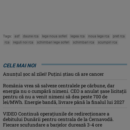
Tags:
asf
daune rca
lege noua soferi
legea rca
noua lege rca
pret rca
rca
reguli noi rca
schimbari lege soferi
schimbari rca
scumpiri rca
CELE MAI NOI
Anunţul şoc al zilei! Puţini ştiau că are cancer
România vrea să salveze centralele pe cărbune, dar
energia nu o cumpără nimeni. CEO a anulat șase licitații
pentru că nu a venit nimeni să dea peste 700 de
lei/MWh. Energie bandă, livrare până la finalul lui 2027
VIDEO Continuă operațiunile de redirecționare a
debitului Dunării pentru centrala de la Cernavodă.
Fiecare scufundare a barjelor durează 3-4 ore