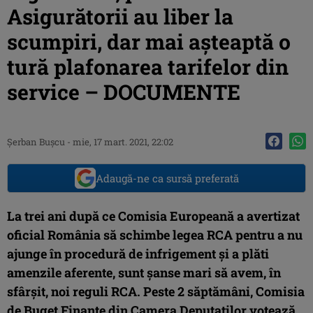
Asigurătorii au liber la
scumpiri, dar mai așteaptă o
tură plafonarea tarifelor din
service – DOCUMENTE
Şerban Buşcu
-
mie, 17 mart. 2021, 22:02
Adaugă-ne ca sursă preferată
La trei ani după ce
Comisia Europeană a avertizat
oficial România să schimbe legea RCA pentru a nu
ajunge în procedură de infrigement
și a plăti
amenzile aferente, sunt șanse mari să avem, în
sfârșit, noi reguli RCA. Peste 2 săptămâni, Comisia
de Buget Finanțe din Camera Deputaților votează