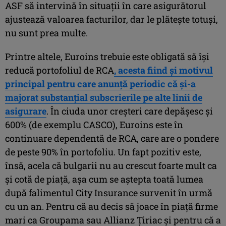
ASF să intervină în situații în care asigurătorul
ajustează valoarea facturilor, dar le plătește totuși,
nu sunt prea multe.
Printre altele, Euroins trebuie este obligată să își
reducă portofoliul de RCA
, acesta fiind și motivul
principal pentru care anunță periodic că și-a
majorat substanțial subscrierile pe alte linii de
asigurare
. În ciuda unor creșteri care depășesc și
600% (de exemplu CASCO), Euroins este în
continuare dependentă de RCA, care are o pondere
de peste 90% în portofoliu. Un fapt pozitiv este,
însă, acela că bulgarii nu au crescut foarte mult ca
și cotă de piață, așa cum se aștepta toată lumea
după falimentul City Insurance survenit în urmă
cu un an. Pentru că au decis să joace în piață firme
mari ca Groupama sau Allianz Țiriac și pentru că a