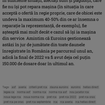
În suficiente situații, afectați sunt și păgubiții, care
fie nu își pot repara mașina (în situația în care
acceptă o ofertă în regie proprie, care de obicei este
undeva la maximum 40-50% din ce ar însemna o
reparație la reprezentanță, de exemplu), fie
așteaptă mai mult decât e cazul să își ia mașina
din service. Amintim că Euroins gestionează
astăzi în jur de jumătate din toate daunele
înregistrate în România pe parcursul unul an,
adică la final de 2022 va fi avut deja cel puțin
150.000 de dosare doar în ultimul an.
Tags:
asf
axeria
criterii pret rca
dauna euroins
euroins
hellas direct
legea ca
norma asf
norma rca
norma rca asf
nou jucator rca
noua lege rca
noua norma rca
pret rca
pret rca 2022
pret rca oras
pret rca pe oras
pret rca septembrie
rca
rca axeria
rca hellas direct