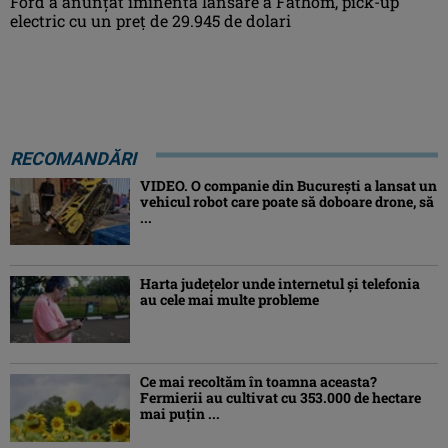
Ford a anunțat iminenta lansare a Fathom, pick-up
electric cu un preț de 29.945 de dolari
RECOMANDĂRI
VIDEO. O companie din București a lansat un
vehicul robot care poate să doboare drone, să
...
Harta județelor unde internetul și telefonia
au cele mai multe probleme
Ce mai recoltăm în toamna aceasta?
Fermierii au cultivat cu 353.000 de hectare
mai puțin ...