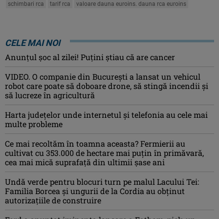
schimbari rca
tarif rca
valoare dauna euroins. dauna rca euroins
CELE MAI NOI
Anunţul şoc al zilei! Puţini ştiau că are cancer
VIDEO. O companie din București a lansat un vehicul
robot care poate să doboare drone, să stingă incendii și
să lucreze în agricultură
Harta județelor unde internetul și telefonia au cele mai
multe probleme
Ce mai recoltăm în toamna aceasta? Fermierii au
cultivat cu 353.000 de hectare mai puțin în primăvară,
cea mai mică suprafață din ultimii șase ani
Undă verde pentru blocuri turn pe malul Lacului Tei:
Familia Borcea și ungurii de la Cordia au obținut
autorizațiile de construire