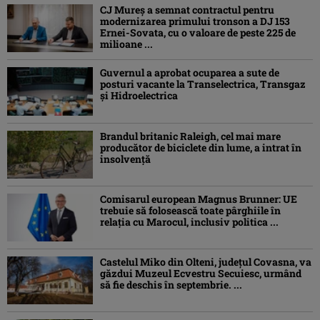
CJ Mureș a semnat contractul pentru
modernizarea primului tronson a DJ 153
Ernei-Sovata, cu o valoare de peste 225 de
milioane ...
Guvernul a aprobat ocuparea a sute de
posturi vacante la Transelectrica, Transgaz
și Hidroelectrica
Brandul britanic Raleigh, cel mai mare
producător de biciclete din lume, a intrat în
insolvență
Comisarul european Magnus Brunner: UE
trebuie să folosească toate pârghiile în
relația cu Marocul, inclusiv politica ...
Castelul Miko din Olteni, județul Covasna, va
găzdui Muzeul Ecvestru Secuiesc, urmând
să fie deschis în septembrie. ...