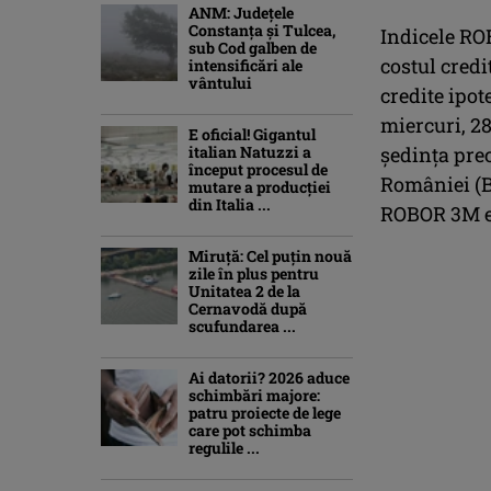
ANM: Judeţele
Constanţa şi Tulcea,
Indicele ROB
sub Cod galben de
costul credi
intensificări ale
vântului
credite ipot
miercuri, 28
E oficial! Gigantul
italian Natuzzi a
şedinţa pre
început procesul de
României (B
mutare a producției
din Italia ...
ROBOR 3M e
Miruță: Cel puțin nouă
zile în plus pentru
Unitatea 2 de la
Cernavodă după
scufundarea ...
Ai datorii? 2026 aduce
schimbări majore:
patru proiecte de lege
care pot schimba
regulile ...