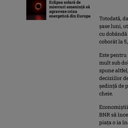
Eclipsa solară de
miercuri ameninţă să
agraveze criza
energetică din Europa
Totodată, da
şase luni, u
cu dobândă v
coborât la 5
Este pentru
mult sub do
spune altfel
deciziilor d
ședință de 
cheie.
Economiștii 
BNR să încea
piața o ia î