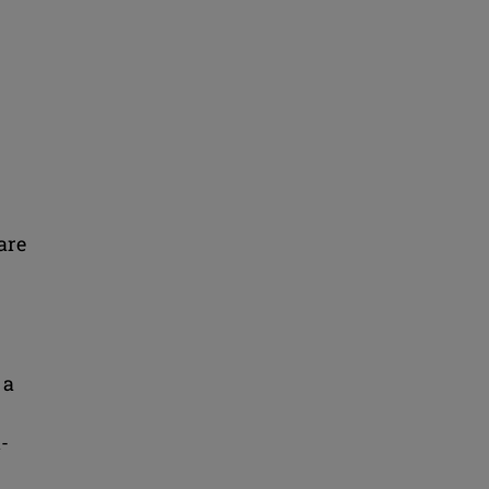
are
 a
-