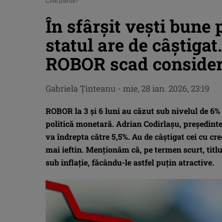
Cine pierde?
În sfârșit vești bune 
statul are de câștigat
ROBOR scad considera
Gabriela Ţinteanu
-
mie, 28 ian. 2026, 23:19
ROBOR la 3 și 6 luni au căzut sub nivelul de 6% 
politică monetară. Adrian Codirlașu, președinte
va îndrepta către 5,5%. Au de câștigat cei cu c
mai ieftin. Menționăm că, pe termen scurt, titlu
sub inflație, făcându-le astfel puțin atractive.