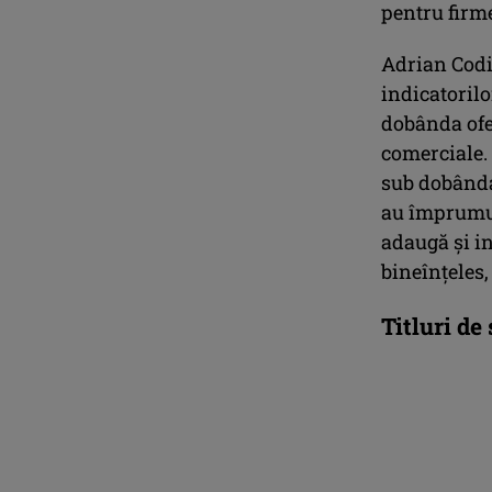
pentru firme
Adrian Codi
indicatorilo
dobânda ofer
comerciale. 
sub dobânda 
au împrumut
adaugă și in
bineînțeles,
Titluri de