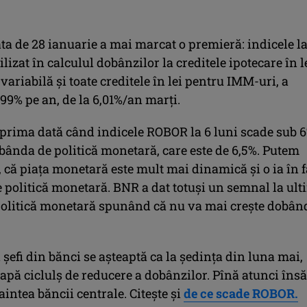
ta de 28 ianuarie a mai marcat o premieră: indicele l
tilizat în calculul dobânzilor la creditele ipotecare în l
ariabilă și toate creditele în lei pentru IMM-uri, a
,99% pe an, de la 6,01%/an marţi.
 prima dată când indicele ROBOR la 6 luni scade sub 6
bânda de politică monetară, care este de 6,5%. Putem
, că piața monetară este mult mai dinamică și o ia în f
e politică monetară. BNR a dat totuși un semnal la ul
politică monetară spunând că nu va mai crește dobân
șefi din bănci se așteaptă ca la ședința din luna mai,
pă ciclulș de reducere a dobânzilor. Pînă atunci însă
naintea băncii centrale. Citește și
de ce scade ROBOR.