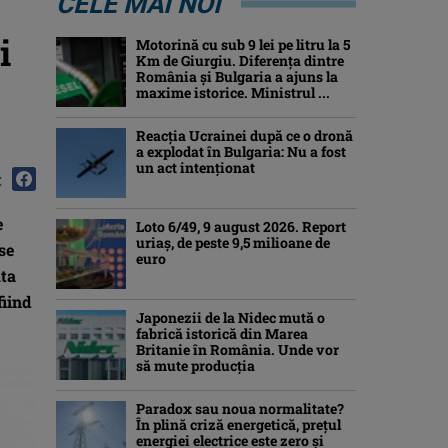
CELE MAI NOI
i
Motorină cu sub 9 lei pe litru la 5
Km de Giurgiu. Diferența dintre
România și Bulgaria a ajuns la
maxime istorice. Ministrul ...
Reacția Ucrainei după ce o dronă
a explodat în Bulgaria: Nu a fost
un act intenționat
:
e
Loto 6/49, 9 august 2026. Report
uriaș, de peste 9,5 milioane de
se
euro
uta
fiind
Japonezii de la Nidec mută o
fabrică istorică din Marea
Britanie în România. Unde vor
să mute producția
Paradox sau noua normalitate?
În plină criză energetică, prețul
energiei electrice este zero și