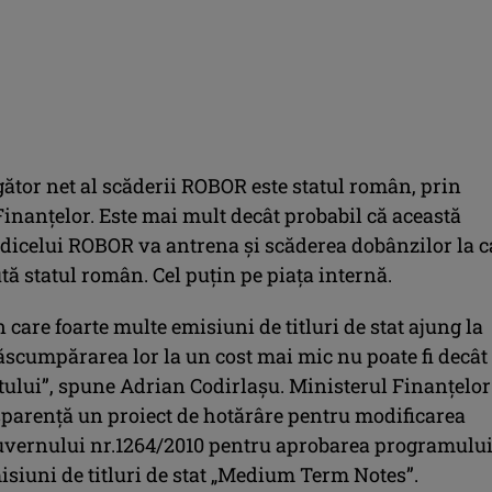
gător net al scăderii ROBOR este statul român, prin
inanțelor. Este mai mult decât probabil că această
ndicelui ROBOR va antrena și scăderea dobânzilor la c
ă statul român. Cel puțin pe piața internă.
n care foarte multe emisiuni de titluri de stat ajung la
ăscumpărarea lor la un cost mai mic nu poate fi decât
tului”, spune Adrian Codirlașu. Ministerul Finanţelor
sparenţă un proiect de hotărâre pentru modificarea
uvernului nr.1264/2010 pentru aprobarea programului
isiuni de titluri de stat „Medium Term Notes”.