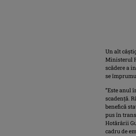
Un alt câști
Ministerul F
scădere a i
se împrumut
”Este anul î
scadență. R
benefică sta
pus în tran
Hotărârii G
cadru de em