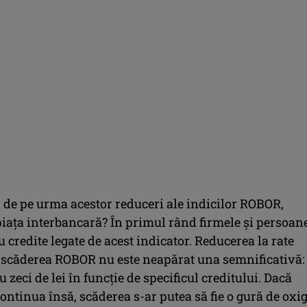
ă de pe urma acestor reduceri ale indicilor ROBOR,
 piața interbancară? În primul rând firmele și persoan
au credite legate de acest indicator. Reducerea la rate
 scăderea ROBOR nu este neapărat una semnificativă:
u zeci de lei în funcție de specificul creditului. Dacă
ontinua însă, scăderea s-ar putea să fie o gură de oxi