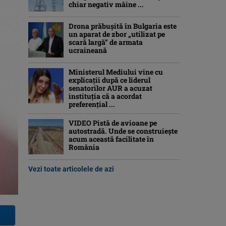
chiar negativ mâine ...
Drona prăbuşită în Bulgaria este
un aparat de zbor „utilizat pe
scară largă” de armata
ucraineană
Ministerul Mediului vine cu
explicații după ce liderul
senatorilor AUR a acuzat
instituția că a acordat
preferențial ...
VIDEO Pistă de avioane pe
autostradă. Unde se construiește
acum această facilitate în
România
Vezi toate articolele de azi