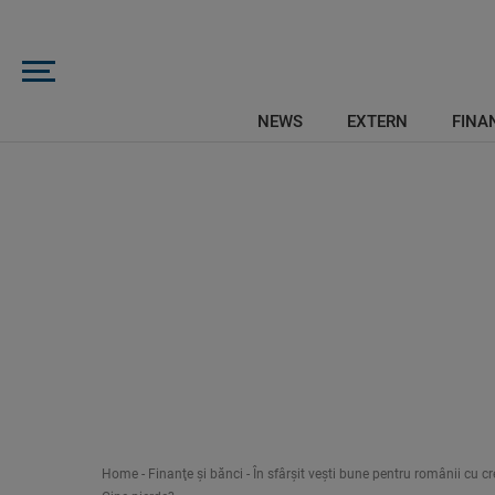
NEWS
EXTERN
FINAN
Home
-
Finanţe şi bănci
-
În sfârșit vești bune pentru românii cu c