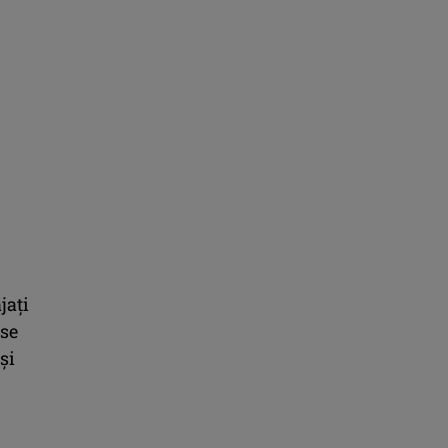
jați
use
și