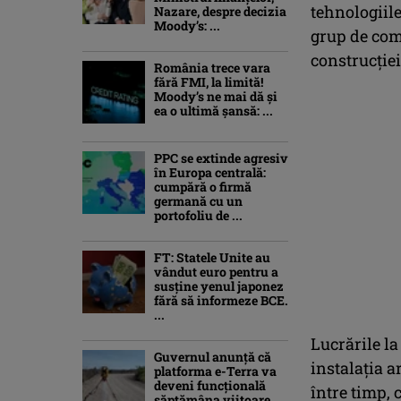
tehnologiile
Nazare, despre decizia
Moody’s: ...
grup de com
construcției
România trece vara
fără FMI, la limită!
Moody’s ne mai dă și
ea o ultimă șansă: ...
PPC se extinde agresiv
în Europa centrală:
cumpără o firmă
germană cu un
portofoliu de ...
FT: Statele Unite au
vândut euro pentru a
susține yenul japonez
fără să informeze BCE.
...
Lucrările la
Guvernul anunță că
instalația a
platforma e-Terra va
deveni funcţională
între timp,
săptămâna viitoare