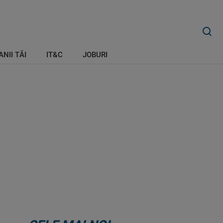
ANII TĂI
IT&C
JOBURI