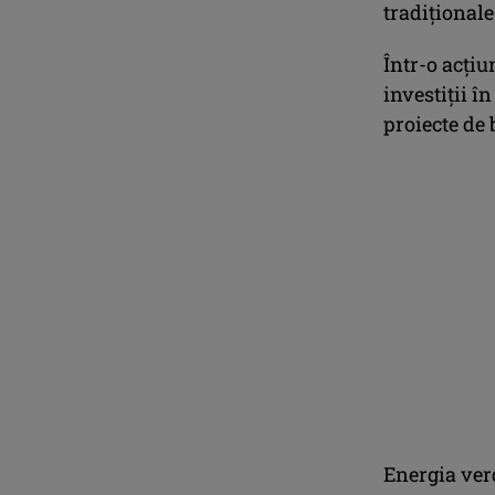
tradiționale:
Într-o acțiu
investiții î
proiecte de 
Energia ver