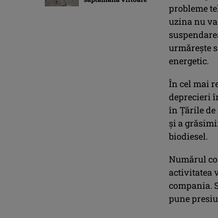
probleme te
uzina nu va 
suspendarea 
urmărește să
energetic.
În cel mai r
deprecieri î
în Țările de
și a grăsimi
biodiesel.
Numărul cont
activitatea v
compania. Se
pune presiu