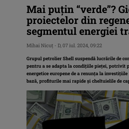
Mai puțin “verde”? G
proiectelor din regene
segmentul energiei tr
Mihai Nicuţ
-
D, 07 iul. 2024, 09:22
Grupul petrolier Shell suspendă lucrările de co
pentru a se adapta la condițiile pieței, potrivit
energetice europene de a renunța la investițiile “
bază, profiturile mai rapide și cheltuielile de c