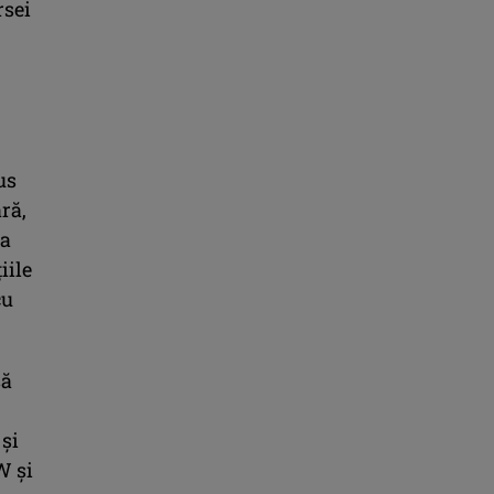
rsei
us
ră,
la
iile
cu
să
 și
W și