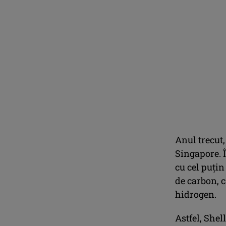
Anul trecut,
Singapore. Î
cu cel puțin
de carbon, 
hidrogen.
Astfel, Shel