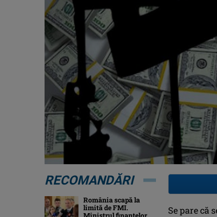
RECOMANDĂRI
România scapă la
limită de FMI.
Se pare că s
Ministrul finanțelor,