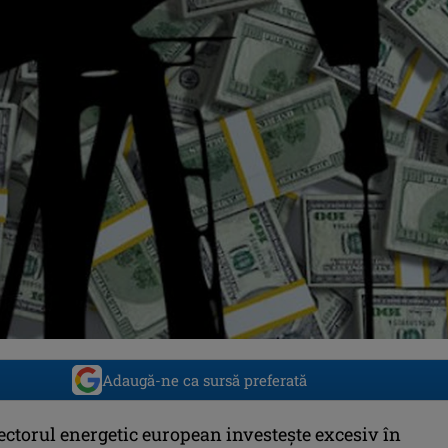
Adaugă-ne ca sursă preferată
ectorul energetic european investește excesiv în