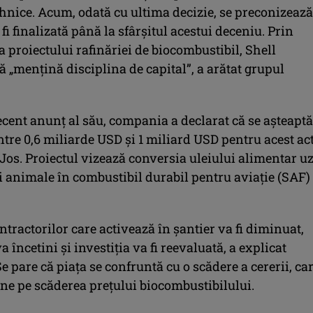
hnice. Acum, odată cu ultima decizie, se preconizează
fi finalizată până la sfârșitul acestui deceniu. Prin
proiectului rafinăriei de biocombustibil, Shell
 „mențină disciplina de capital”, a arătat grupul
ecent anunț al său, compania a declarat că se așteaptă
ntre 0,6 miliarde USD și 1 miliard USD pentru acest ac
 Jos. Proiectul vizează conversia uleiului alimentar u
i animale în combustibil durabil pentru aviație (SAF) 
ractorilor care activează în șantier va fi diminuat,
a încetini și investiția va fi reevaluată, a explicat
 pare că piața se confruntă cu o scădere a cererii, ca
ne pe scăderea prețului biocombustibilului.