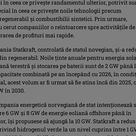
i în ceea ce privește randamentul ulterior, potrivit su
pecial în ceea ce privește noile tehnologii precum
egenerabil și combustibilii sintetici. Prin urmare,
u cerut companiilor o reîntoarcere spre activitățile de
rarea de profituri mai rapide.
ania Statkraft, controlată de statul novegian, și-a red
din regenerabil. Noile ținte anuale pentru energia sola
ană terestră și stocarea pe baterii sunt de 2 GW până 
apacitate combinată pe an începând cu 2026, în condiț
țial, acest volum ar fi urmat să fie atins încă din 2025, 
W în 2030.
mpania energetică norvegiană de stat intenționează 
tre 6 GW și 8 GW de energie eoliană offshore până în
or, își propusese să ajungă la 10 GW. Statkraft a redus
rivind hidrogenul verde la un nivel cuprins între 1 G