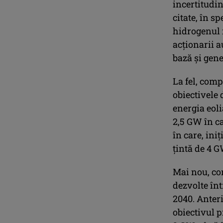
incertitudin
citate, în s
hidrogenul r
acționarii a
bază și gene
La fel, comp
obiectivele 
energia eoli
2,5 GW în c
în care, ini
țintă de 4 G
Mai nou, co
dezvolte în
2040. Anteri
obiectivul p