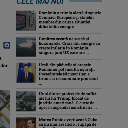
CELE MAI NOI
România a trimis alertă timpurie
Comisiei Europene și statelor
membre din cauza situației
dificile din energie
Dunărea secată ne seacă și
buzunarele. Criza din energie va
:
crește inflația în România,
singura țară UE care are ...
a
Urșii din pădurile și orașele
ilor
României pot răsufla ușurați.
Președintele Nicușor Dan a
trimis la reexaminare proiectul
...
Unul dintre proiectele de suflet
ale lui lui Trump, blocat de
justiția americană. O curte de
apel a suspendat construcția ...
Marco Rubio avertizează Cuba
că nu mai are nicio „supapă de