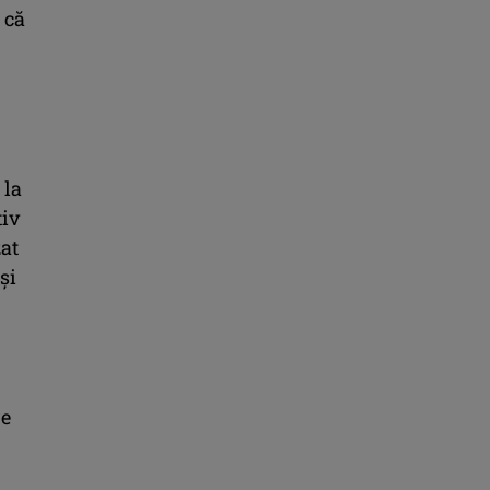
 că
 la
tiv
zat
și
re