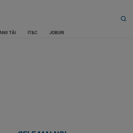
ANII TĂI
IT&C
JOBURI