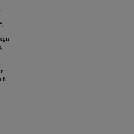
,
”.
sign
,
i
ar
 fi