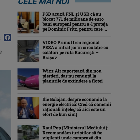
CELE MAI NOI
PSD acuză PNL și USR că au
blocat 771 de milioane de euro
bani europeni pentru a-l proteja
pe Dominic Fritz, pentru care ...
:
VIDEO Primul tren regional
PESA a intrat joi în circulație cu
e
călători pe ruta București –
Brașov
Wizz Air raportează din nou
pierderi, dar nu renunță la
planurile de extindere a flotei
Ilie Bolojan, despre economia la
energie electrică: Cred că oamenii
raţionali înţeleg că aici este un
efort de bun simţ
Raul Pop (Ministerul Mediului):
Recomandăm turiştilor să fie
vigilenţi unde campează din