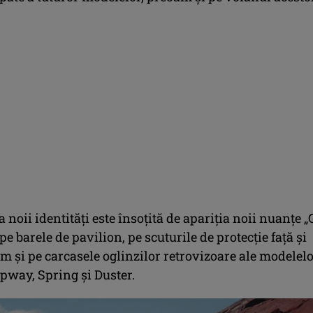
 noii identități este însoțită de apariția noii nuanțe „
pe barele de pavilion, pe scuturile de protecţie faţă şi
m şi pe carcasele oglinzilor retrovizoare ale modelel
pway, Spring şi Duster.