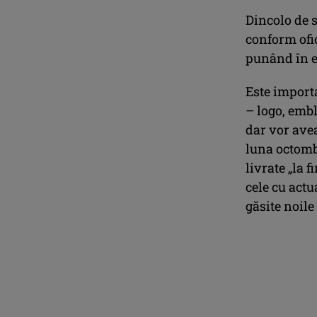
Dincolo de s
conform ofic
punând în ev
Este import
– logo, embl
dar vor avea
luna octomb
livrate „la 
cele cu actu
găsite noil