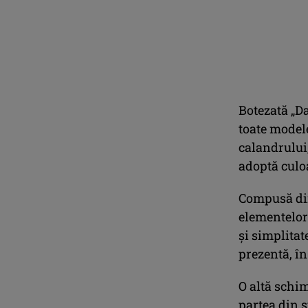
Botezată „Da
toate modele
calandrului,
adoptă culo
Compusă din 
elementelor
şi simplitat
prezentă, în
O altă schim
partea din s