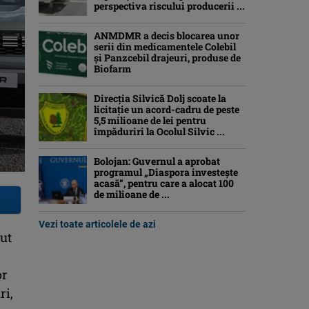
perspectiva riscului producerii ...
ANMDMR a decis blocarea unor
serii din medicamentele Colebil
și Panzcebil drajeuri, produse de
Biofarm
Direcția Silvică Dolj scoate la
licitație un acord-cadru de peste
5,5 milioane de lei pentru
împăduriri la Ocolul Silvic ...
Bolojan: Guvernul a aprobat
programul „Diaspora investeşte
acasă”, pentru care a alocat 100
de milioane de ...
Vezi toate articolele de azi
put
or
ri,