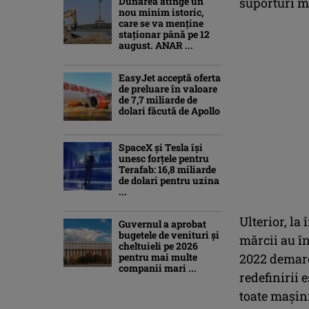
Dunărea atinge un
suporturi me
nou minim istoric,
care se va menține
staționar până pe 12
august. ANAR ...
EasyJet acceptă oferta
de preluare în valoare
de 7,7 miliarde de
dolari făcută de Apollo
SpaceX și Tesla își
unesc forțele pentru
Terafab: 16,8 miliarde
de dolari pentru uzina
...
Ulterior, la
Guvernul a aprobat
bugetele de venituri și
mărcii au în
cheltuieli pe 2026
pentru mai multe
2022 demarea
companii mari ...
redefinirii 
toate mașini