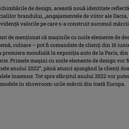
chimbările de design, această nouă identitate reflectă
ialilor brandului, „angajamentele de viitor ale Dacia,
idență valorile pe care s-a construit succesul mărcii
ant de menționat că mașinile cu noile elemente de de
emă, culoare – pot fi comandate de clienți din 16 iunie
 premiera mondială la expoziția auto de la Paris, din
rie. Primele mașini cu noile elemente de design vor f
finele anului 2022”, până atunci ajungând la clienți do
alele însemne. Tot spre sfârșitul anului 2022 vor putea
e modele în showroom-urile mărcii din toată Europa.