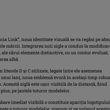
cia Link”, noua identitate vizuală se va regăsi pe abs
le mărcii. Integrarea noii sigle a condus la modificar
 ale cărui elemente distinctive, cu un contur evoluat,
area albă.
literele D şi C stilizate, legate între ele asemenea
 unui lanț, noua emblemă evocă în acelaşi timp robus
e. Această siglă este ușor vizibilă de la distanță, fiind
 plus, pe jantele tuturor modelelor.
bare imediat vizibilă o constituie apariția logotipului
pate a tuturor modelelor, precum şi pe volanul acesto