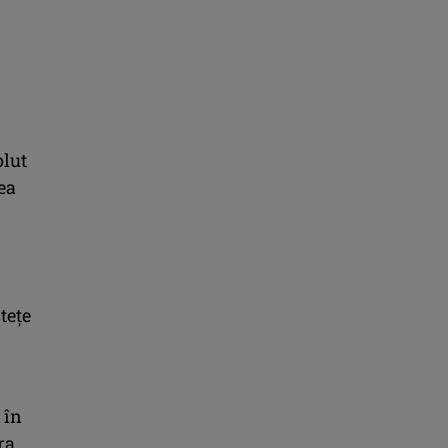
olut
ea
tețe
 în
ra.