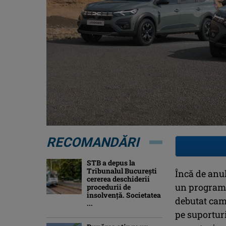
RECOMANDĂRI
STB a depus la
Tribunalul București
Încă de anul
cererea deschiderii
un program d
procedurii de
insolvență. Societatea
debutat cam
...
pe suporturi