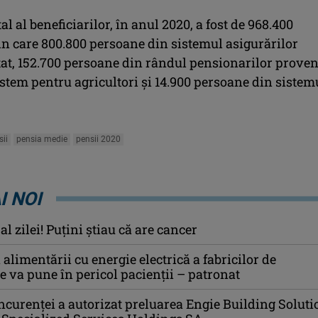
l al beneficiarilor, în anul 2020, a fost de 968.400
in care 800.800 persoane din sistemul asigurărilor
tat, 152.700 persoane din rândul pensionarilor proven
istem pentru agricultori şi 14.900 persoane din sistem
sii
pensia medie
pensii 2020
I NOI
l zilei! Puţini ştiau că are cancer
alimentării cu energie electrică a fabricilor de
va pune în pericol pacienţii – patronat
ncurenţei a autorizat preluarea Engie Building Soluti