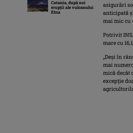
Catania, după noi
asigurări so
erupții ale vulcanului
Etna
anticipată ş
mai mic cu 4
Potrivit INS
mare cu 16,
„Deşi în rân
mai numeroa
mică decât c
excepţie doa
agricultoril