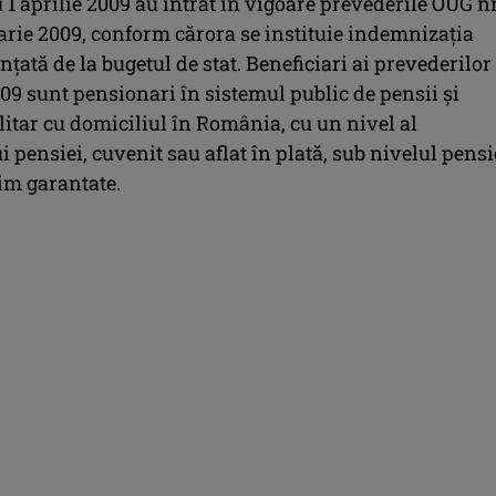
1 aprilie 2009 au intrat în vigoare prevederile OUG n
arie 2009, conform cărora se instituie indemnizaţia
anţată de la bugetul de stat. Beneficiari ai prevederilor
09 sunt pensionari în sistemul public de pensii şi
itar cu domiciliul în România, cu un nivel al
pensiei, cuvenit sau aflat în plată, sub nivelul pensi
im garantate.