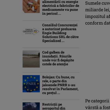
alimentării cu energie
Sumele cuve
electrică a fabricilor de
miliarde lei
medicamente va pune
în pericol ...
impozitul af
conform date
Consiliul Concurenţei
a autorizat preluarea
Engie Building
Solutions SRL de către
Specialized ...
Cod galben de
inundații. Râurile
unde vor fi depășite
cotele de atenţie
Bolojan: Cu bune, cu
rele, o parte din
jaloanele PNRR s-au
rezolvat în Parlament,
cu preţul ...
Pe categori
Restricții pe
vârstă a fos
aeroportul din