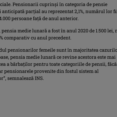
ciale. Pensionarii cuprinşi în categoria de pensie
i anticipată parţial au reprezentat 2,1%, numărul lor f
.000 persoane faţă de anul anterior.
, pensia medie lunară a fost în anul 2020 de 1.500 lei,
1% comparativ cu anul precedent.
dul pensionarilor femeile sunt în majoritatea cazuril
se, pensia medie lunară ce revine acestora este mai
ea a bărbaţilor pentru toate categoriile de pensii, făc
r pensionarele provenite din fostul sistem al
or”, semnalează INS.