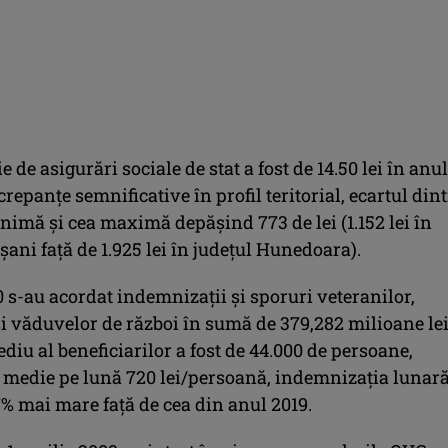
 de asigurări sociale de stat a fost de 14.50 lei în anul
crepanţe semnificative în profil teritorial, ecartul din
nimă şi cea maximă depăşind 773 de lei (1.152 lei în
şani faţă de 1.925 lei în judeţul Hunedoara).
 s-au acordat indemnizaţii şi sporuri veteranilor,
şi văduvelor de război în sumă de 379,282 milioane lei
iu al beneficiarilor a fost de 44.000 de persoane,
 medie pe lună 720 lei/persoană, indemnizaţia lunar
7% mai mare faţă de cea din anul 2019.