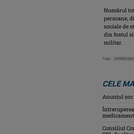
Numărul tota
persoane, d
sociale de s
din fostul s
militar.
Tags:
crestere pen
CELE MA
Anunţul şoc a
Întreruperea 
medicamente 
Consiliul Co