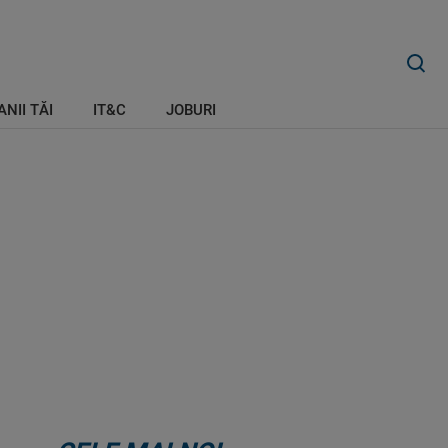
ANII TĂI
IT&C
JOBURI