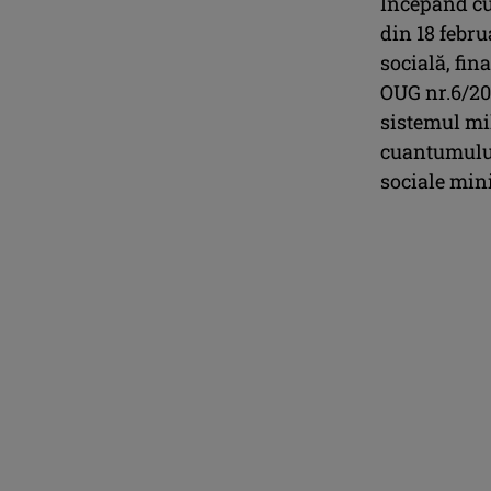
Începând cu 
din 18 febru
socială, fin
OUG nr.6/20
sistemul mil
cuantumului 
sociale min