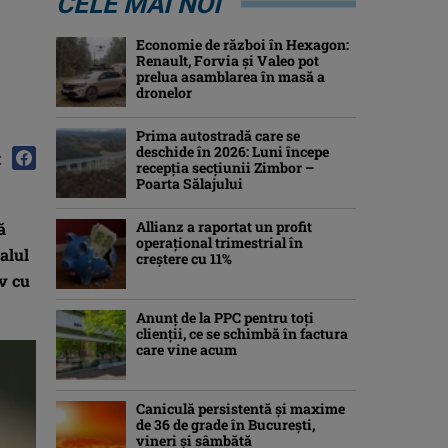
CELE MAI NOI
Economie de război în Hexagon:
Renault, Forvia și Valeo pot
prelua asamblarea în masă a
dronelor
Prima autostradă care se
deschide în 2026: Luni începe
:
recepția secțiunii Zimbor –
Poarta Sălajului
Allianz a raportat un profit
ă
operaţional trimestrial în
alul
creștere cu 11%
iv cu
Anunț de la PPC pentru toți
clienții, ce se schimbă în factura
care vine acum
Caniculă persistentă şi maxime
de 36 de grade în Bucureşti,
vineri şi sâmbătă