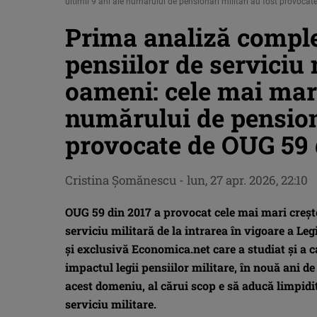
ultimii 9 ani ale numărului de pensionari militari au fost provo
Prima analiză comple
pensiilor de serviciu 
oameni: cele mai mari 
numărului de pensiona
provocate de OUG 59
Cristina Şomănescu
-
lun, 27 apr. 2026, 22:10
OUG 59 din 2017 a provocat cele mai mari creşt
serviciu militară de la intrarea în vigoare a Le
şi exclusivă Economica.net care a studiat şi a c
impactul legii pensiilor militare, în nouă ani de
acest domeniu, al cărui scop e să aducă limpidit
serviciu militare.