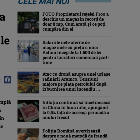
CELE MAI NOI
ra
FOTO Proprietarul rețelei Froo a
deschis un magazin record de
0
doar 8 mp. Cum arată și ce poți
cumpăra din el
le
Salariile nete oferite de
magazinele cu prețuri mici
Action încep de la 1.500 de lei
pentru lucrători comerciali part-
time
Atac cu dronă asupra unei uriașe
rafinării Aramco. Tensiuni
:
majore pe piața petrolului după
izbucnirea unui incendiu ...
amplă
Inflaţia continuă să încetinească
în China în luna iulie, ajungând
ă
la 0,5% faţă de aceeaşi perioadă a
anului trecut
în
de
Poliția Română avertizează
despre o nouă metodă de fraudă