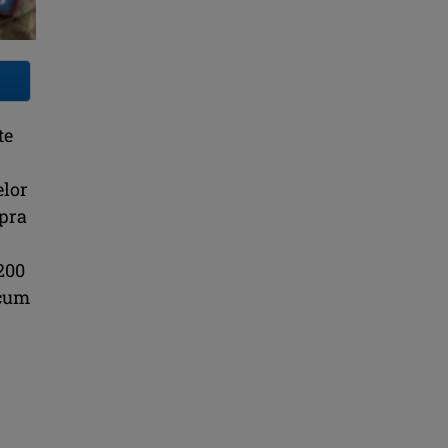
te
elor
upra
 200
 cum