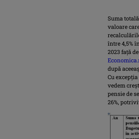
Suma totală 
valoare care
recalculăril
între 4,5% î
2023 faţă de
Economica.
după aceeaş
Cu excepţia 
vedem creşte
pensie de se
26%, potrivi