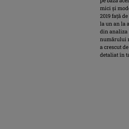
pe baza acel
mici şi mode
2019 faţă de
la un an la 
din analiza
numărului m
a crescut de
detaliat în 