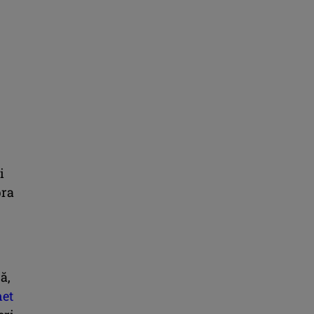
i
pra
ă,
et