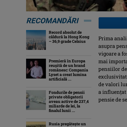
RECOMANDĂRI
Record absolut de
căldură la Hong Kong
Prima anali
– 36,9 grade Celsius
asupra pensi
vigoare a fo
mai importa
Premieră în Europa
reușită de un brand
pensiilor de
românesc: Compania
Lyset a creat lumina
exclusivitat
artificială ...
de valori lu
a influenţat
Fondurile de pensii
private obligatorii
pensie de se
aveau active de 237,4
miliarde de lei, la
finalul lunii ...
Rusia pregătește un