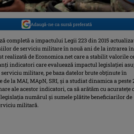
Adaugă-ne ca sursă preferată
ză completă a impactului Legii 223 din 2015 actualiza
ilor de serviciu militare în nouă ani de la intrarea în
st realizată de Economica.net care a stabilit valorile c
nţi indicatori care evaluează impactul legislaţiei as
 serviciu militare, pe baza datelor brute obţinute în
e de la MAI, MApN, SRI, şi a studiat dinamica a peste
nare ale acestor indicatori, ca să arătăm cu acurateţe
 legislaţia numărul şi sumele plătite beneficiarilor de
rviciu militară.