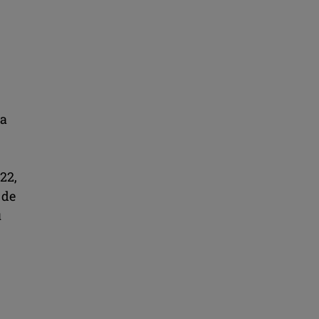
za
22,
 de
u