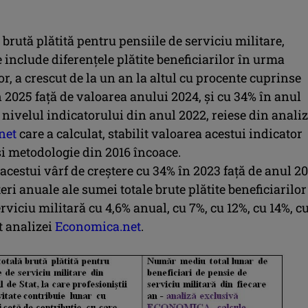
brută plătită pentru pensiile de serviciu militare,
 include diferenţele plătite beneficiarilor în urma
or, a crescut de la un an la altul cu procente cuprinse
n 2025 faţă de valoarea anului 2024, şi cu 34% în anul
 nivelul indicatorului din anul 2022, reiese din anali
net
care a calculat, stabilit valoarea acestui indicator
i metodologie din 2016 încoace.
acestui vârf de creştere cu 34% în 2023 faţă de anul 20
ri anuale ale sumei totale brute plătite beneficiarilor
rviciu militară cu 4,6% anual, cu 7%, cu 12%, cu 14%, c
t analizei
Economica.net
.