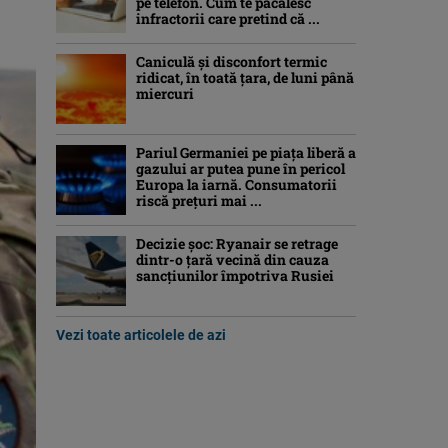
pe telefon. Cum te păcălesc
infractorii care pretind că ...
Caniculă şi disconfort termic
ridicat, în toată ţara, de luni până
miercuri
Pariul Germaniei pe piaţa liberă a
gazului ar putea pune în pericol
Europa la iarnă. Consumatorii
riscă preţuri mai ...
Decizie șoc: Ryanair se retrage
dintr-o țară vecină din cauza
sancțiunilor împotriva Rusiei
Vezi toate articolele de azi