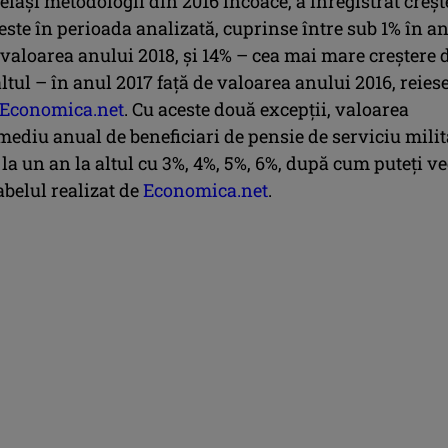
eiaşi metodologii din 2016 încoace, a înregistrat creşt
ste în perioada analizată, cuprinse între sub 1% în a
 valoarea anului 2018, şi 14% – cea mai mare creştere 
altul – în anul 2017 faţă de valoarea anului 2016, reies
Economica.net
. Cu aceste două excepţii, valoarea
ediu anual de beneficiari de pensie de serviciu mili
 la un an la altul cu 3%, 4%, 5%, 6%, după cum puteţi v
tabelul realizat de
Economica.net
.