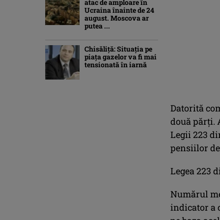
atac de amploare în
Ucraina înainte de 24
august. Moscova ar
putea ...
Chisăliţă: Situaţia pe
piaţa gazelor va fi mai
tensionată în iarnă
Datorită com
două părţi.
Legii 223 di
pensiilor de
Legea 223 di
Numărul med
indicator a 