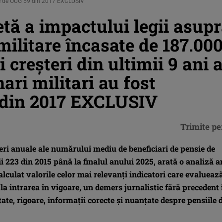
cate de OUG 59 din 2017 EXCLUSIV
tă a impactului legii asup
militare încasate de 187.00
creşteri din ultimii 9 ani a
ri militari au fost
 din 2017 EXCLUSIV
Trimite pe
eri anuale ale numărului mediu de beneficiari de pensie de
gii 223 din 2015 până la finalul anului 2025, arată o analiză 
alculat valorile celor mai relevanţi indicatori care evalueaz
 la intrarea în vigoare, un demers jurnalistic fără precedent 
ate, rigoare, informaţii corecte şi nuanţate despre pensiile 