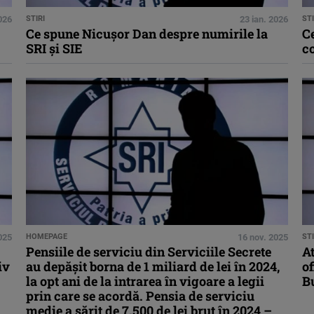
2026
STIRI
23 ian. 2026
STI
Ce spune Nicuşor Dan despre numirile la
C
SRI şi SIE
co
025
HOMEPAGE
16 nov. 2025
STI
Pensiile de serviciu din Serviciile Secrete
At
iv
au depăşit borna de 1 miliard de lei în 2024,
of
la opt ani de la intrarea în vigoare a legii
B
prin care se acordă. Pensia de serviciu
medie a sărit de 7.500 de lei brut în 2024 –