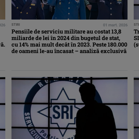
026
STIRI
01 mart. 2026
STI
Pensiile de serviciu militare au costat 13,8
Tr
miliarde de lei în 2024 din bugetul de stat,
SI
ră.
cu 14% mai mult decât în 2023. Peste 180.000
(s
de oameni le-au încasat – analiză exclusivă