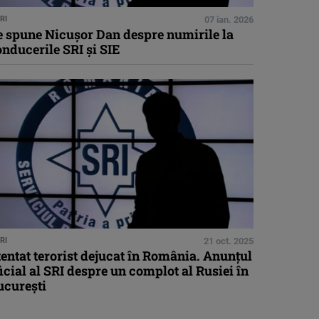
RI
07 ian. 2026
e spune Nicușor Dan despre numirile la
nducerile SRI şi SIE
RI
21 oct. 2025
entat terorist dejucat în România. Anunţul
icial al SRI despre un complot al Rusiei în
ucureşti