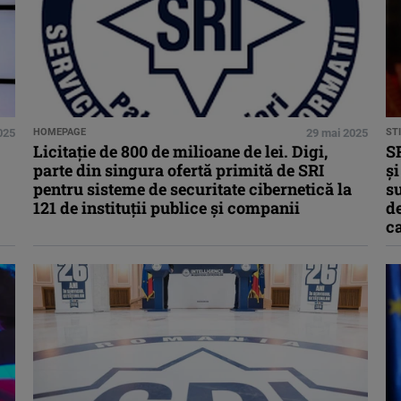
2025
HOMEPAGE
29 mai 2025
STI
Licitație de 800 de milioane de lei. Digi,
SR
parte din singura ofertă primită de SRI
şi
pentru sisteme de securitate cibernetică la
su
121 de instituții publice și companii
de
c