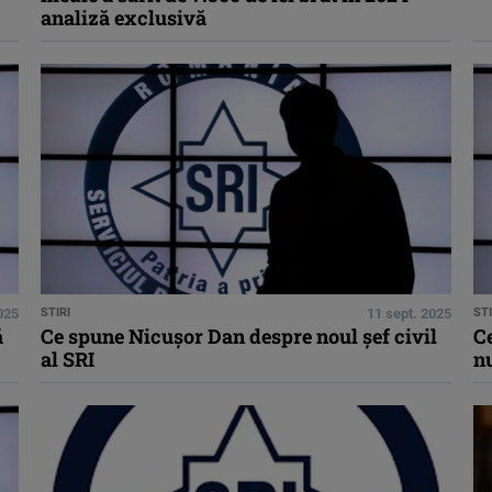
analiză exclusivă
025
STIRI
11 sept. 2025
STI
ă
Ce spune Nicuşor Dan despre noul şef civil
C
al SRI
nu