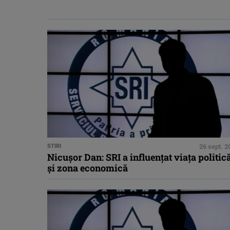
STIRI
26 sept. 2
Nicușor Dan: SRI a influenţat viaţa politic
şi zona economică