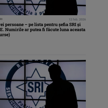
RI
12 feb. 2026
ei persoane – pe lista pentru şefia SRI şi
E. Numirile ar putea fi făcute luna aceasta
urse)