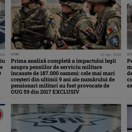
026
STIRI
27 apr. 2026
STI
iu
Prima analiză completă a impactului legii
Pe
re
asupra pensiilor de serviciu militare
mi
0
încasate de 187.000 oameni: cele mai mari
de
creşteri din ultimii 9 ani ale numărului de
cr
pensionari militari au fost provocate de
e
OUG 59 din 2017 EXCLUSIV