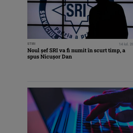
STIRI
14 iul. 
Noul şef SRI va fi numit în scurt timp, a
spus Nicușor Dan