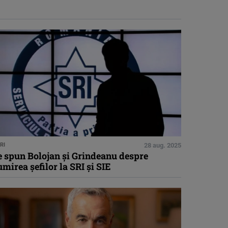
RI
28 aug. 2025
e spun Bolojan şi Grindeanu despre
mirea şefilor la SRI şi SIE