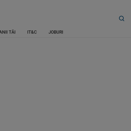
ANII TĂI
IT&C
JOBURI