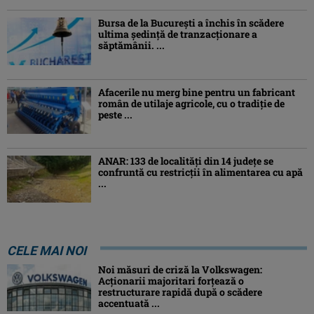
Bursa de la București a închis în scădere
ultima ședință de tranzacționare a
săptămânii. ...
Afacerile nu merg bine pentru un fabricant
român de utilaje agricole, cu o tradiție de
peste ...
ANAR: 133 de localități din 14 județe se
confruntă cu restricții în alimentarea cu apă
...
CELE MAI NOI
Noi măsuri de criză la Volkswagen:
Acționarii majoritari forțează o
restructurare rapidă după o scădere
accentuată ...