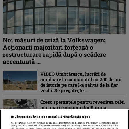
Noi măsuri de criză la Volkswagen:
Acționarii majoritari forțează o
restructurare rapidă după o scădere
accentuată ...
VIDEO Umbrărescu, lucrări de
amploare la combinatul cu 200 de ani
de istorie pe care l-a salvat de la fier
vechi. Se pregătește ...
Cresc speranțele pentru revenirea celei
mai mari economii din Europa.
Exporturile Germaniei și producția
Nouă ne pasă ca datele tale personale să rămână confidențiale
industrială ...
Noi și partenerii noștri
1019
stocăm și/sau accesăm informații pe dispozitivul dvs., precum identificatorii cookie
unici pentru prelucrarea datelor cu caracter personal. Puteți accepta sau gestiona preferințele dvs. făcând clic mai
jos, respectiv vă puteți opune utilizării unui interes legitim în orice moment pe pagina cu politica de