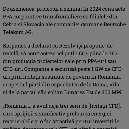
De asemenea, proiectul a semnat în 2024 contracte
PPA corporative transfrontaliere cu filialele din
Cehia și Slovacia ale companiei germane Deutsche
Telekom AG.
Korpanec a declarat că Rezolv își propune, de
regulă, să contracteze cel puțin 60% până la 70%
din producția proiectelor sale prin PPA-uri sau
CFD-uri. Compania a securizat peste 1 GW de CFD-
uri prin licitații susținute de guvern în România,
acoperind părți din capacitatea de la Dama, Vifor
și de la parcul său eolian Dunărea Est de 300 MW.
„România … a avut deja trei serii de [licitații CFD],
care sprijină semnificativ preluarea energiei
regenerabile și o fac atractivă pentru investițiile
străine, deoarece acele CFD-uri oferă o anumită