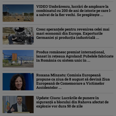
VIDEO Umbrărescu, lucrări de amploare la
combinatul cu 200 de ani de istorie pe care l-
a salvat de la fier vechi. Se pregătește ...
Cresc speranțele pentru revenirea celei mai
mari economii din Europa. Exporturile
Germaniei și producția industrială ...
Produs românesc premiat internațional,
lansat în rețeaua Agroland: Pubelele fabricate
în România cu sistem unic în ...
Roxana Mînzatu: Comisia Europeană
propune ca ziua de 8 august să devină Ziua
Europeană de Comemorare a Victimelor
Accidentelor ...
Update: Ciucu: Lucrările de punere în
siguranță a blocului din Rahova afectat de
explozie vor dura 50 de zile