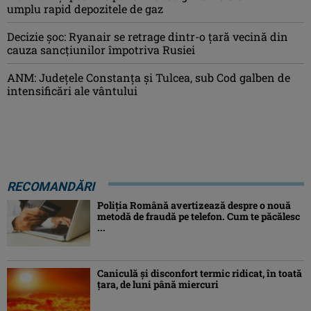
umplu rapid depozitele de gaz
Decizie șoc: Ryanair se retrage dintr-o țară vecină din
cauza sancțiunilor împotriva Rusiei
ANM: Judeţele Constanţa şi Tulcea, sub Cod galben de
intensificări ale vântului
RECOMANDĂRI
Poliția Română avertizează despre o nouă
metodă de fraudă pe telefon. Cum te păcălesc
...
Caniculă şi disconfort termic ridicat, în toată
ţara, de luni până miercuri