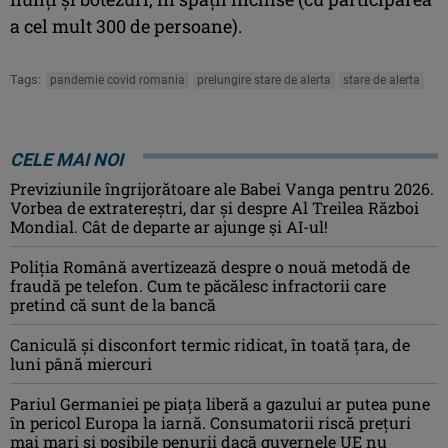
a cel mult 300 de persoane).
Tags:
pandemie covid romania
prelungire stare de alerta
stare de alerta
CELE MAI NOI
Previziunile îngrijorătoare ale Babei Vanga pentru 2026.
Vorbea de extratereștri, dar și despre Al Treilea Război
Mondial. Cât de departe ar ajunge și AI-ul!
Poliția Română avertizează despre o nouă metodă de
fraudă pe telefon. Cum te păcălesc infractorii care
pretind că sunt de la bancă
Caniculă şi disconfort termic ridicat, în toată ţara, de
luni până miercuri
Pariul Germaniei pe piaţa liberă a gazului ar putea pune
în pericol Europa la iarnă. Consumatorii riscă preţuri
mai mari şi posibile penurii dacă guvernele UE nu