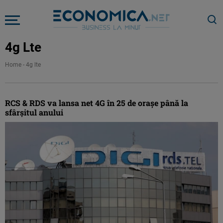
4g Lte
Home
-
4g lte
RCS & RDS va lansa net 4G în 25 de oraşe până la
sfârşitul anului