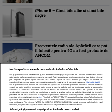
iPhone 5 – Cinci bile albe şi cinci bile
negre
Frecvenţele radio ale Apărării care pot
fi folosite pentru 4G au fost preluate de
ANCOM
Nouă ne pasă ca datele tale personale să rămână confidențiale
Noi și partenerii noștri
1019
stocăm și/sau accesăm informații pe dispozitivul dvs., precum identificatorii cookie
unici pentru prelucrarea datelor cu caracter personal. Puteți accepta sau gestiona preferințele dvs. făcând clic mai
jos, respectiv vă puteți opune utilizării unui interes legitim în orice moment pe pagina cu politica de
confidențialitate. Aceste alegeri vor fi raportate partenerilor noștri și nu vă vor afecta navigarea.
Mai multe detalii
Noi si partenerii nostri (retelele de socializare si agentiile de publicitate partenere, precum si furnizorii nostri de
servicii de date analitice) prelucram date pentru a permite website-ului sa functioneze, pentru a personaliza
continutul si anunturile publicitare afisate in functie de interesele si/sau profilul dvs., pentru a va oferi
functionalitati aferente retelelor de socializare si pentru a analiza traficul pe website. Beneficiati de drepturile
prevazute de art. 15-22 din GDPR in legatura cu prelucrarea datelor cu caracter personal. Aceste drepturi pot fi
exercitate prin modalitatea indicata
aici
. Prin click pe “ACCEPT TOATE”, acceptati folosirea tuturor Tehnologiilor de
tip Cookie, care implica inclusiv acceptul dvs. cu privire la stocarea/accesarea informatiilor de catre Vendor-ii cu
care colaboram. Prin click pe “VREAU SA MODIFIC SETARILE INDIVIDUAL” puteti schimba preferintele in mod
individual, mai putin cele legate de cookie strict necesare pentru functionarea website-ului.
Atât noi, cât și partenerii noștri prelucrăm datele pentru a oferi: