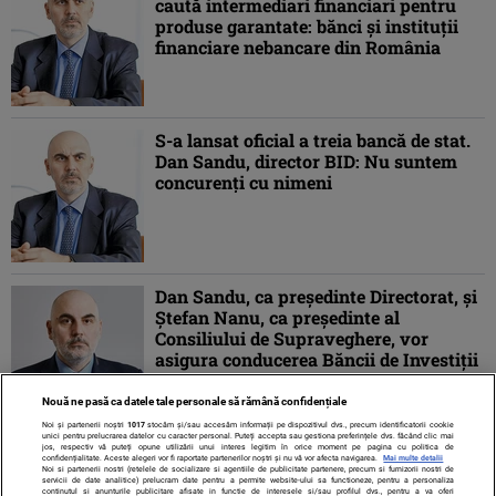
caută intermediari financiari pentru
produse garantate: bănci și instituții
financiare nebancare din România
S-a lansat oficial a treia bancă de stat.
Dan Sandu, director BID: Nu suntem
concurenți cu nimeni
Dan Sandu, ca președinte Directorat, și
Ștefan Nanu, ca președinte al
Consiliului de Supraveghere, vor
asigura conducerea Băncii de Investiții
și Dezvoltare
Nouă ne pasă ca datele tale personale să rămână confidențiale
Noi și partenerii noștri
1017
stocăm și/sau accesăm informații pe dispozitivul dvs., precum identificatorii cookie
unici pentru prelucrarea datelor cu caracter personal. Puteți accepta sau gestiona preferințele dvs. făcând clic mai
jos, respectiv vă puteți opune utilizării unui interes legitim în orice moment pe pagina cu politica de
confidențialitate. Aceste alegeri vor fi raportate partenerilor noștri și nu vă vor afecta navigarea.
Mai multe detalii
Noi si partenerii nostri (retelele de socializare si agentiile de publicitate partenere, precum si furnizorii nostri de
servicii de date analitice) prelucram date pentru a permite website-ului sa functioneze, pentru a personaliza
continutul si anunturile publicitare afisate in functie de interesele si/sau profilul dvs., pentru a va oferi