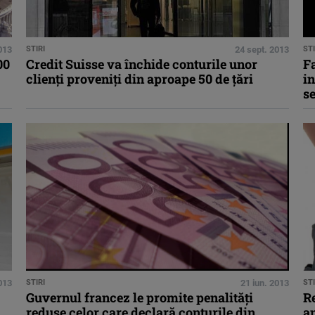
013
STIRI
24 sept. 2013
STI
00
Credit Suisse va închide conturile unor
Fa
clienţi proveniţi din aproape 50 de ţări
in
s
2013
STIRI
21 iun. 2013
STI
Guvernul francez le promite penalităţi
Re
reduse celor care declară conturile din
a