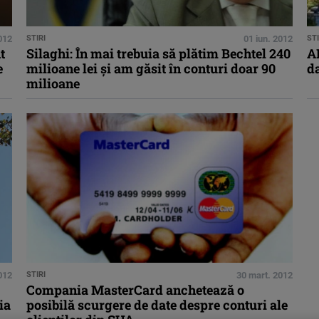
2012
STIRI
01 iun. 2012
STI
t
Silaghi: În mai trebuia să plătim Bechtel 240
A
e
milioane lei şi am găsit în conturi doar 90
da
milioane
012
STIRI
30 mart. 2012
Compania MasterCard anchetează o
ia
posibilă scurgere de date despre conturi ale