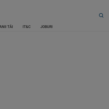
ANII TĂI
IT&C
JOBURI