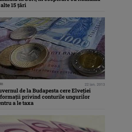
 alte 15 ţări
RI
22 ian. 2013
vernul de la Budapesta cere Elveţiei
formaţii privind conturile ungurilor
ntru a le taxa