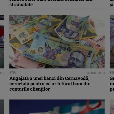
străinătate
şi
013
STIRI
20 feb. 2013
STI
Angajată a unei bănci din Cernavodă,
Gu
a
cercetată pentru că ar fi furat bani din
in
conturile clienţilor
pe