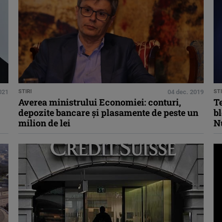
2021
STIRI
04 dec. 2019
STI
Averea ministrului Economiei: conturi,
T
depozite bancare şi plasamente de peste un
bl
milion de lei
Nu