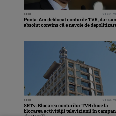
STIRI
21 iun. 
Ponta: Am deblocat conturile TVR, dar sun
absolut convins că e nevoie de depolitizar
STIRI
21 mai 2
SRTv: Blocarea conturilor TVR duce la
blocarea activităţii televiziunii în campan