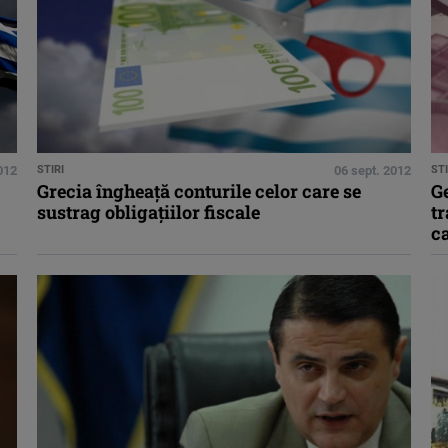
012
STIRI
06 sept. 2012
STI
Grecia îngheaţă conturile celor care se
Ge
sustrag obligaţiilor fiscale
tr
c