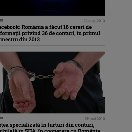
RI
28 aug. 2013
cebook: România a făcut 16 cereri de
formaţii privind 36 de conturi, în primul
emestru din 2013
RI
09 mai 2013
ţea specializată în furturi din conturi,
nihilată în SUA, în cooperare cu România