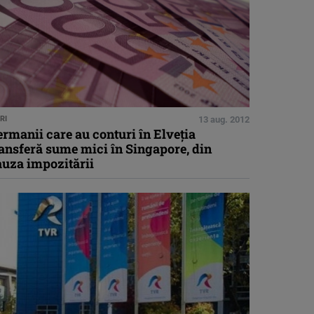
RI
13 aug. 2012
rmanii care au conturi în Elveţia
ansferă sume mici în Singapore, din
auza impozitării