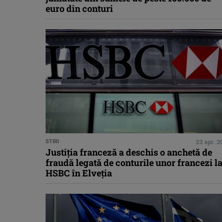
euro din conturi
STIRI
23 apr. 2
Justiţia franceză a deschis o anchetă de
fraudă legată de conturile unor francezi l
HSBC în Elveţia