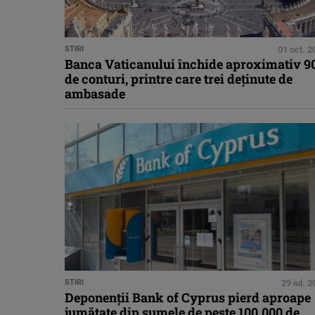
STIRI
01 oct. 2
Banca Vaticanului închide aproximativ 9
de conturi, printre care trei deţinute de
ambasade
STIRI
29 iul. 
Deponenţii Bank of Cyprus pierd aproape
jumătate din sumele de peste 100.000 de