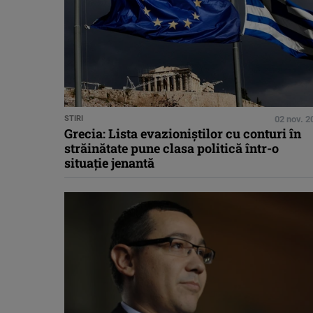
STIRI
02 nov. 2
Grecia: Lista evazioniştilor cu conturi în
străinătate pune clasa politică într-o
situaţie jenantă