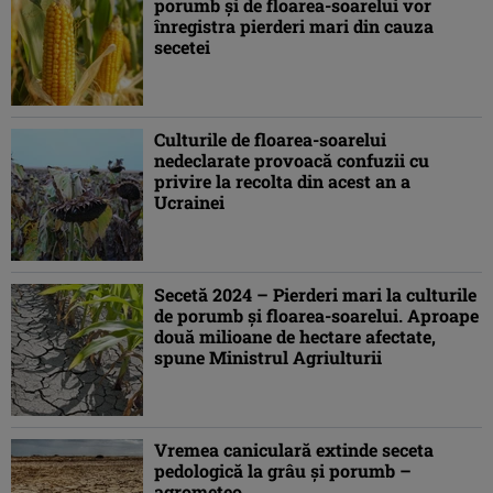
porumb şi de floarea-soarelui vor
înregistra pierderi mari din cauza
secetei
Culturile de floarea-soarelui
nedeclarate provoacă confuzii cu
privire la recolta din acest an a
Ucrainei
Secetă 2024 – Pierderi mari la culturile
de porumb şi floarea-soarelui. Aproape
două milioane de hectare afectate,
spune Ministrul Agriulturii
Vremea caniculară extinde seceta
pedologică la grâu şi porumb –
agrometeo