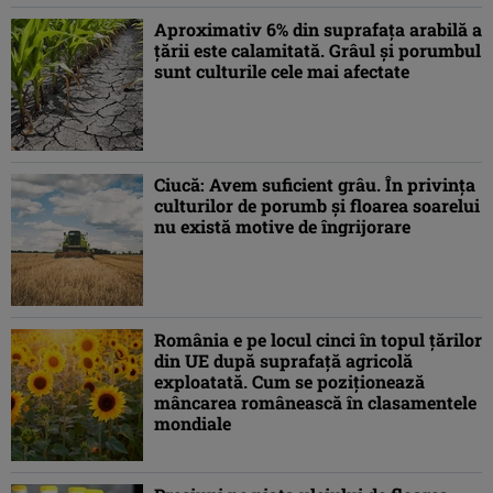
Aproximativ 6% din suprafața arabilă a
țării este calamitată. Grâul și porumbul
sunt culturile cele mai afectate
Ciucă: Avem suficient grâu. În privinţa
culturilor de porumb şi floarea soarelui
nu există motive de îngrijorare
România e pe locul cinci în topul ţărilor
din UE după suprafață agricolă
exploatată. Cum se poziționează
mâncarea românească în clasamentele
mondiale