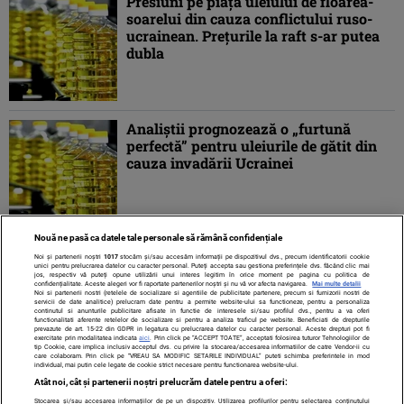
Presiuni pe piața uleiului de floarea-
soarelui din cauza conflictului ruso-
ucrainean. Prețurile la raft s-ar putea
dubla
Analiştii prognozează o „furtună
perfectă” pentru uleiurile de gătit din
cauza invadării Ucrainei
Nouă ne pasă ca datele tale personale să rămână confidențiale
1
2
»
Noi și partenerii noștri
1017
stocăm și/sau accesăm informații pe dispozitivul dvs., precum identificatorii cookie
unici pentru prelucrarea datelor cu caracter personal. Puteți accepta sau gestiona preferințele dvs. făcând clic mai
jos, respectiv vă puteți opune utilizării unui interes legitim în orice moment pe pagina cu politica de
confidențialitate. Aceste alegeri vor fi raportate partenerilor noștri și nu vă vor afecta navigarea.
Mai multe detalii
Noi si partenerii nostri (retelele de socializare si agentiile de publicitate partenere, precum si furnizorii nostri de
servicii de date analitice) prelucram date pentru a permite website-ului sa functioneze, pentru a personaliza
continutul si anunturile publicitare afisate in functie de interesele si/sau profilul dvs., pentru a va oferi
functionalitati aferente retelelor de socializare si pentru a analiza traficul pe website. Beneficiati de drepturile
prevazute de art. 15-22 din GDPR in legatura cu prelucrarea datelor cu caracter personal. Aceste drepturi pot fi
exercitate prin modalitatea indicata
aici
. Prin click pe “ACCEPT TOATE”, acceptati folosirea tuturor Tehnologiilor de
tip Cookie, care implica inclusiv acceptul dvs. cu privire la stocarea/accesarea informatiilor de catre Vendor-ii cu
care colaboram. Prin click pe “VREAU SA MODIFIC SETARILE INDIVIDUAL” puteti schimba preferintele in mod
individual, mai putin cele legate de cookie strict necesare pentru functionarea website-ului.
Atât noi, cât și partenerii noștri prelucrăm datele pentru a oferi:
Stocarea și/sau accesarea informațiilor de pe un dispozitiv. Utilizarea profilurilor pentru selectarea conținutului