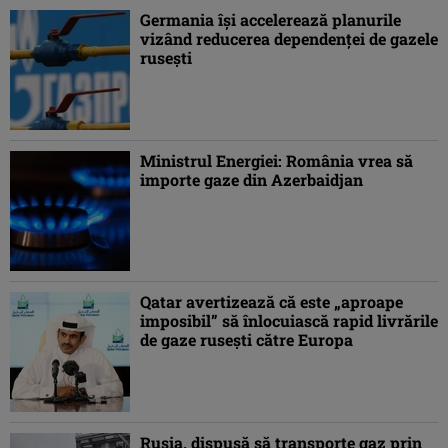
Germania îşi accelerează planurile
vizând reducerea dependenţei de gazele
ruseşti
Ministrul Energiei: România vrea să
importe gaze din Azerbaidjan
Qatar avertizează că este „aproape
imposibil” să înlocuiască rapid livrările
de gaze ruseşti către Europa
Rusia, dispusă să transporte gaz prin