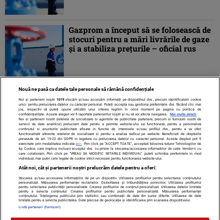
Gazprom a început să se folosească de
stocuri pentru a mări livrările de gaze
şi a stabiliza preţurile – oficial rus
Nouă ne pasă ca datele tale personale să rămână confidențiale
1
2
3
4
»
Noi și partenerii noștri
1019
stocăm și/sau accesăm informații pe dispozitivul dvs., precum identificatorii cookie
unici pentru prelucrarea datelor cu caracter personal. Puteți accepta sau gestiona preferințele dvs. făcând clic mai
jos, respectiv vă puteți opune utilizării unui interes legitim în orice moment pe pagina cu politica de
confidențialitate. Aceste alegeri vor fi raportate partenerilor noștri și nu vă vor afecta navigarea.
Mai multe detalii
Noi si partenerii nostri (retelele de socializare si agentiile de publicitate partenere, precum si furnizorii nostri de
servicii de date analitice) prelucram date pentru a permite website-ului sa functioneze, pentru a personaliza
continutul si anunturile publicitare afisate in functie de interesele si/sau profilul dvs., pentru a va oferi
functionalitati aferente retelelor de socializare si pentru a analiza traficul pe website. Beneficiati de drepturile
prevazute de art. 15-22 din GDPR in legatura cu prelucrarea datelor cu caracter personal. Aceste drepturi pot fi
exercitate prin modalitatea indicata
aici
. Prin click pe “ACCEPT TOATE”, acceptati folosirea tuturor Tehnologiilor de
tip Cookie, care implica inclusiv acceptul dvs. cu privire la stocarea/accesarea informatiilor de catre Vendor-ii cu
care colaboram. Prin click pe “VREAU SA MODIFIC SETARILE INDIVIDUAL” puteti schimba preferintele in mod
individual, mai putin cele legate de cookie strict necesare pentru functionarea website-ului.
Atât noi, cât și partenerii noștri prelucrăm datele pentru a oferi:
Stocarea și/sau accesarea informațiilor de pe un dispozitiv. Utilizarea profilurilor pentru selectarea conținutului
Contact
Despre noi
Termeni și condiții
personalizat. Măsurarea performanței reclamelor. Dezvoltarea și îmbunătățirea serviciilor. Utilizarea profilurilor
pentru selectarea publicității personalizate. Crearea profilurilor de conținut personalizat. Utilizarea datelor limitate
pentru a selecta conținutul. Crearea profilurilor pentru publicitate personalizată. Măsurarea performanței
conținutului. Înțelegerea publicului prin statistici sau combinații de date din surse diferite. Utilizarea de date
limitate pentru a selecta publicitatea. Date precise de geolocație și identificarea prin scanarea dispozitivului.
Listă parteneri (furnizori)
Citarea se poate face în limita a 250 de semne. Nici o instituţie sau persoană