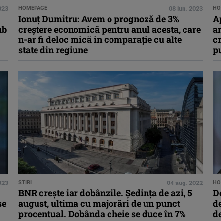
2023
HOMEPAGE
08 iun. 2023
HO
Ionuț Dumitru: Avem o prognoză de 3%
A
ub
creştere economică pentru anul acesta, care
an
n-ar fi deloc mică în comparație cu alte
cr
state din regiune
pu
023
STIRI
04 aug. 2022
HO
BNR crește iar dobânzile. Ședința de azi, 5
De
se
august, ultima cu majorări de un punct
de
procentual. Dobânda cheie se duce în 7%
de