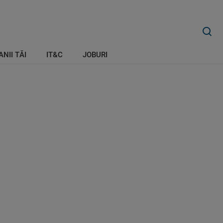
ANII TĂI
IT&C
JOBURI