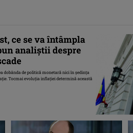
st, ce se va întâmpla
pun analiștii despre
 scade
a dobânda de politică monetară nici în ședința
lație. Tocmai evoluția inflației determină această