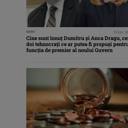
NEWS
13 iun. 
Cine sunt Ionuţ Dumitru şi Anca Dragu, ce
doi tehnocraţi ce ar putea fi propuşi pentr
funcţia de premier al noului Guvern