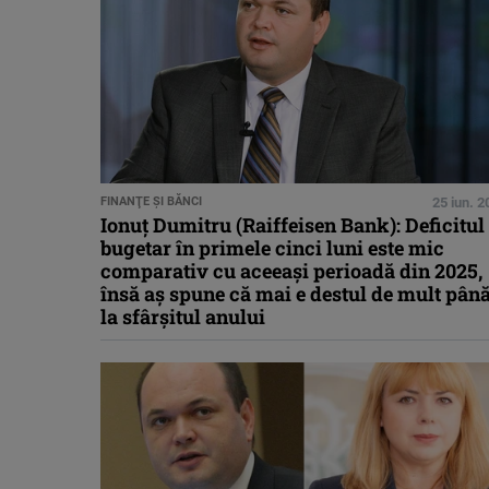
FINANŢE ŞI BĂNCI
25 iun. 
Ionuț Dumitru (Raiffeisen Bank): Deficitul
bugetar în primele cinci luni este mic
comparativ cu aceeași perioadă din 2025,
însă aş spune că mai e destul de mult pân
la sfârşitul anului