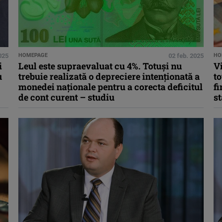
2025
HOMEPAGE
02 feb. 2025
HO
i
Leul este supraevaluat cu 4%. Totuși nu
Vi
u
trebuie realizată o depreciere intenționată a
to
monedei naţionale pentru a corecta deficitul
fi
de cont curent – studiu
st