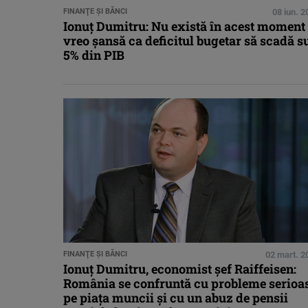
FINANŢE ŞI BĂNCI
08 iun. 
Ionuț Dumitru: Nu există în acest moment
vreo șansă ca deficitul bugetar să scadă s
5% din PIB
FINANŢE ŞI BĂNCI
02 mart. 2
Ionuț Dumitru, economist șef Raiffeisen:
România se confruntă cu probleme serioa
pe piața muncii și cu un abuz de pensii