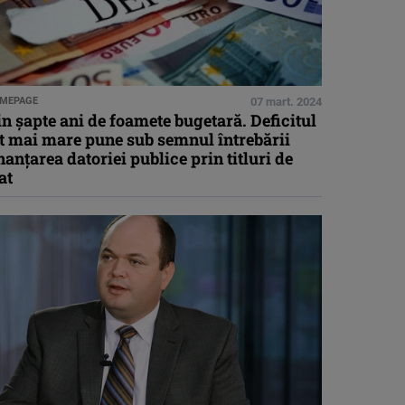
MEPAGE
07 mart. 2024
n șapte ani de foamete bugetară. Deficitul
t mai mare pune sub semnul întrebării
nanțarea datoriei publice prin titluri de
at