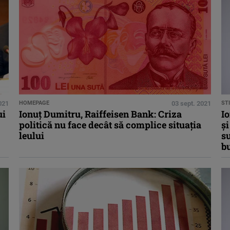
021
HOMEPAGE
03 sept. 2021
STI
ui
Ionuţ Dumitru, Raiffeisen Bank: Criza
Io
politică nu face decât să complice situaţia
şi
leului
su
b