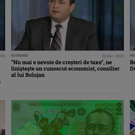
2026
ECONOMIE
20 dec. 2025
NE
“Nu mai e nevoie de creșteri de taxe”, ne
Bo
liniștește un cunoscut economist, consilier
Du
al lui Bolojan
ă