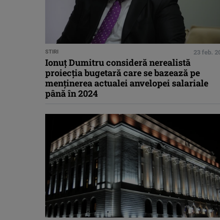
STIRI
23 feb. 2
Ionuț Dumitru consideră nerealistă
proiecția bugetară care se bazează pe
menținerea actualei anvelopei salariale
până în 2024