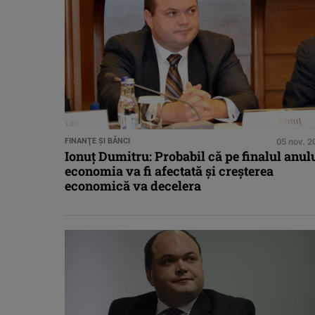
FINANŢE ŞI BĂNCI
05 nov. 2
Ionuţ Dumitru: Probabil că pe finalul anul
economia va fi afectată şi creşterea
economică va decelera