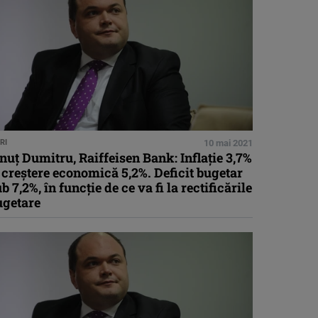
RI
10 mai 2021
nuţ Dumitru, Raiffeisen Bank: Inflaţie 3,7%
 creştere economică 5,2%. Deficit bugetar
b 7,2%, în funcţie de ce va fi la rectificările
ugetare