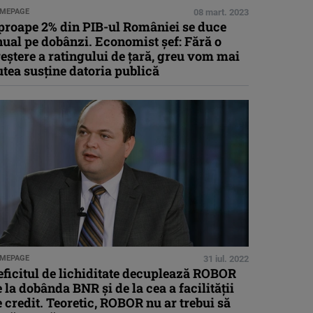
MEPAGE
08 mart. 2023
proape 2% din PIB-ul României se duce
ual pe dobânzi. Economist șef: Fără o
eștere a ratingului de țară, greu vom mai
tea susține datoria publică
MEPAGE
31 iul. 2022
ficitul de lichiditate decuplează ROBOR
 la dobânda BNR şi de la cea a facilităţii
 credit. Teoretic, ROBOR nu ar trebui să