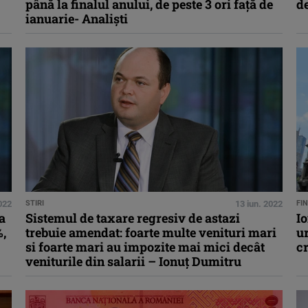
până la finalul anului, de peste 3 ori față de
d
ianuarie- Analiști
2022
STIRI
13 iun. 2022
FI
a
Sistemul de taxare regresiv de astazi
Io
%,
trebuie amendat: foarte multe venituri mari
u
si foarte mari au impozite mai mici decât
cr
veniturile din salarii – Ionuț Dumitru