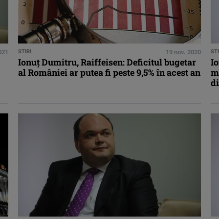
021
STIRI
19 nov. 2020
STI
Ionuţ Dumitru, Raiffeisen: Deficitul bugetar
Io
al României ar putea fi peste 9,5% în acest an
m
d