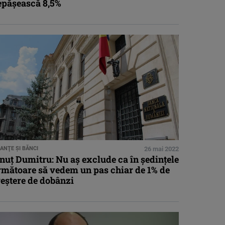
epăşească 8,5%
NANŢE ŞI BĂNCI
26 mai 2022
nuţ Dumitru: Nu aş exclude ca în şedinţele
rmătoare să vedem un pas chiar de 1% de
eştere de dobânzi