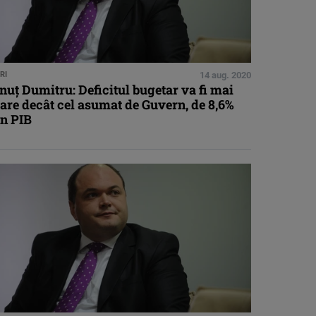
RI
14 aug. 2020
nuţ Dumitru: Deficitul bugetar va fi mai
are decât cel asumat de Guvern, de 8,6%
in PIB