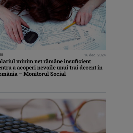
RI
16 dec. 2024
alariul minim net rămâne insuficient
ntru a acoperi nevoile unui trai decent în
omânia – Monitorul Social