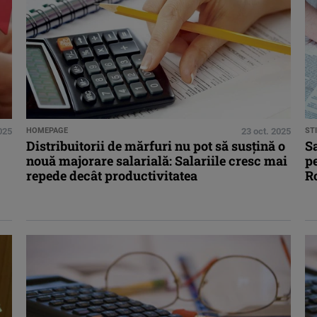
025
HOMEPAGE
23 oct. 2025
STI
Distribuitorii de mărfuri nu pot să susțină o
S
nouă majorare salarială: Salariile cresc mai
pe
repede decât productivitatea
R