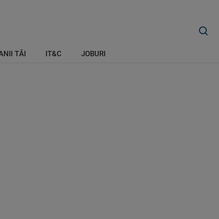
ANII TĂI
IT&C
JOBURI