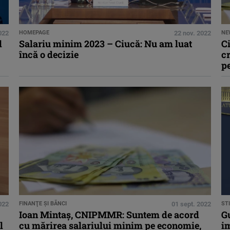
022
HOMEPAGE
22 nov. 2022
NE
l
Salariu minim 2023 – Ciucă: Nu am luat
Ci
încă o decizie
cr
pe
022
FINANŢE ŞI BĂNCI
01 sept. 2022
STI
Ioan Mintaş, CNIPMMR: Suntem de acord
Gu
l
cu mărirea salariului minim pe economie,
im