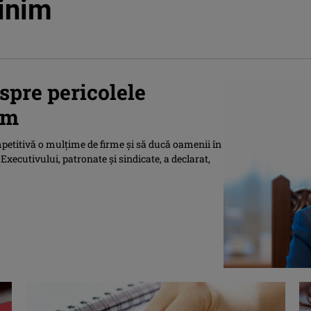
inim
spre pericolele
im
petitivă o mulţime de firme şi să ducă oamenii în
Executivului, patronate şi sindicate, a declarat,