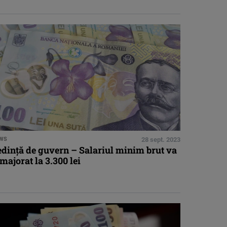
WS
28 sept. 2023
edinţă de guvern – Salariul minim brut va
 majorat la 3.300 lei