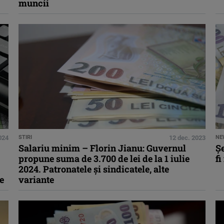
muncii
2024
STIRI
12 dec. 2023
NE
Salariu minim – Florin Jianu: Guvernul
Ş
propune suma de 3.700 de lei de la 1 iulie
fi
2024. Patronatele şi sindicatele, alte
e
variante