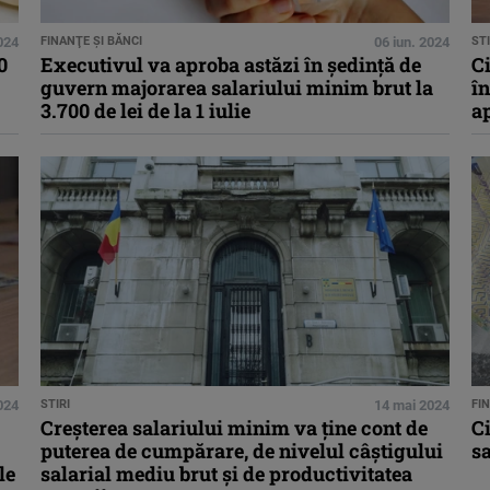
2024
FINANŢE ŞI BĂNCI
06 iun. 2024
STI
0
Executivul va aproba astăzi în ședinţă de
Ci
guvern majorarea salariului minim brut la
î
3.700 de lei de la 1 iulie
a
024
STIRI
14 mai 2024
FI
Creșterea salariului minim va ține cont de
Ci
puterea de cumpărare, de nivelul câştigului
sa
le
salarial mediu brut şi de productivitatea