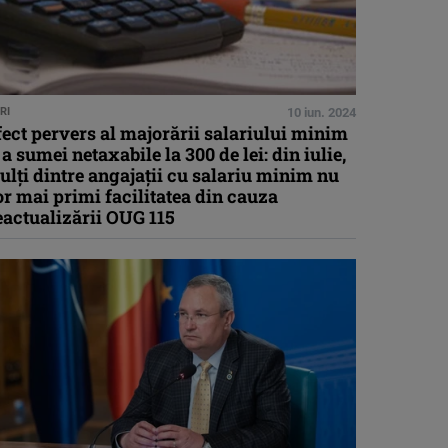
RI
10 iun. 2024
ect pervers al majorării salariului minim
 a sumei netaxabile la 300 de lei: din iulie,
lţi dintre angajaţii cu salariu minim nu
r mai primi facilitatea din cauza
eactualizării OUG 115