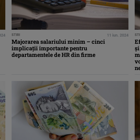
024
STIRI
11 iun. 2024
STI
Majorarea salariului minim – cinci
Ef
implicaţii importante pentru
şi
departamentele de HR din firme
mu
vo
n