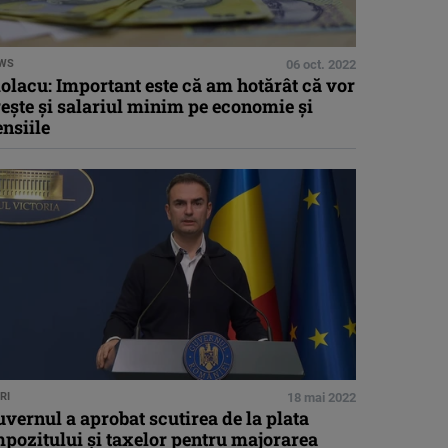
WS
06 oct. 2022
olacu: Important este că am hotărât că vor
eşte şi salariul minim pe economie şi
nsiile
RI
18 mai 2022
vernul a aprobat scutirea de la plata
pozitului şi taxelor pentru majorarea