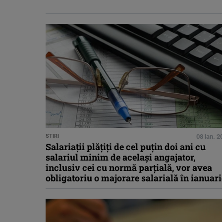
STIRI
08 ian. 
Salariaţii plăţiţi de cel puţin doi ani cu
salariul minim de acelaşi angajator,
inclusiv cei cu normă parţială, vor avea
obligatoriu o majorare salarială în ianuari