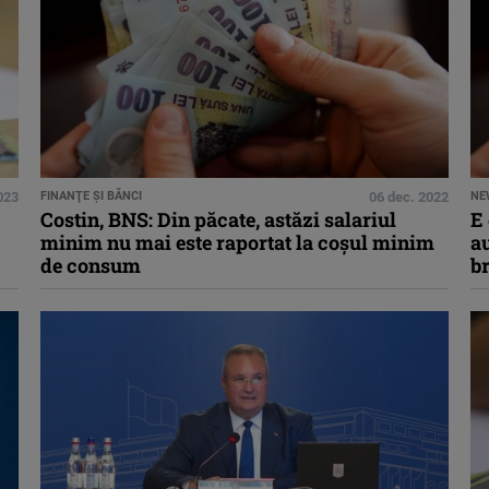
023
FINANŢE ŞI BĂNCI
06 dec. 2022
NE
Costin, BNS: Din păcate, astăzi salariul
E 
minim nu mai este raportat la coşul minim
au
de consum
br