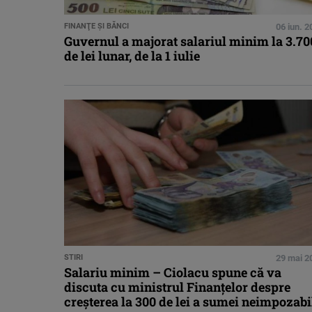
FINANŢE ŞI BĂNCI
06 iun. 
Guvernul a majorat salariul minim la 3.70
de lei lunar, de la 1 iulie
STIRI
29 mai 2
Salariu minim – Ciolacu spune că va
discuta cu ministrul Finanţelor despre
creşterea la 300 de lei a sumei neimpozabi