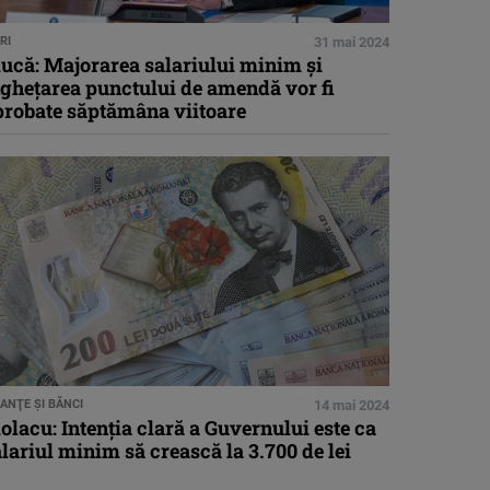
RI
31 mai 2024
ucă: Majorarea salariului minim şi
ngheţarea punctului de amendă vor fi
probate săptămâna viitoare
NANŢE ŞI BĂNCI
14 mai 2024
olacu: Intenţia clară a Guvernului este ca
lariul minim să crească la 3.700 de lei