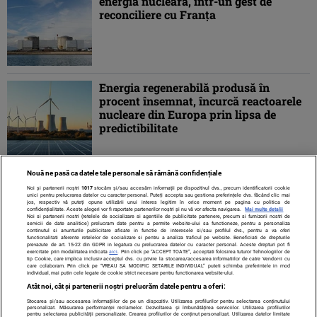
energia nucleară, într-un gest de
reconciliere cu Franța
Energia regenerabilă produsă în
procent însemnat, încurcă reactoarele
nucleare din Europa prin lipsa de
predictibilitate
Nouă ne pasă ca datele tale personale să rămână confidențiale
1
2
3
4
»
Noi și partenerii noștri
1017
stocăm și/sau accesăm informații pe dispozitivul dvs., precum identificatorii cookie
unici pentru prelucrarea datelor cu caracter personal. Puteți accepta sau gestiona preferințele dvs. făcând clic mai
jos, respectiv vă puteți opune utilizării unui interes legitim în orice moment pe pagina cu politica de
confidențialitate. Aceste alegeri vor fi raportate partenerilor noștri și nu vă vor afecta navigarea.
Mai multe detalii
Noi si partenerii nostri (retelele de socializare si agentiile de publicitate partenere, precum si furnizorii nostri de
servicii de date analitice) prelucram date pentru a permite website-ului sa functioneze, pentru a personaliza
continutul si anunturile publicitare afisate in functie de interesele si/sau profilul dvs., pentru a va oferi
functionalitati aferente retelelor de socializare si pentru a analiza traficul pe website. Beneficiati de drepturile
prevazute de art. 15-22 din GDPR in legatura cu prelucrarea datelor cu caracter personal. Aceste drepturi pot fi
exercitate prin modalitatea indicata
aici
. Prin click pe “ACCEPT TOATE”, acceptati folosirea tuturor Tehnologiilor de
tip Cookie, care implica inclusiv acceptul dvs. cu privire la stocarea/accesarea informatiilor de catre Vendor-ii cu
care colaboram. Prin click pe “VREAU SA MODIFIC SETARILE INDIVIDUAL” puteti schimba preferintele in mod
individual, mai putin cele legate de cookie strict necesare pentru functionarea website-ului.
Atât noi, cât și partenerii noștri prelucrăm datele pentru a oferi:
Stocarea și/sau accesarea informațiilor de pe un dispozitiv. Utilizarea profilurilor pentru selectarea conținutului
Contact
Despre noi
Termeni și condiții
personalizat. Măsurarea performanței reclamelor. Dezvoltarea și îmbunătățirea serviciilor. Utilizarea profilurilor
pentru selectarea publicității personalizate. Crearea profilurilor de conținut personalizat. Utilizarea datelor limitate