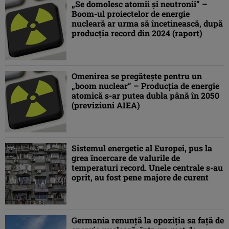
„Se domolesc atomii şi neutronii” –
Boom-ul proiectelor de energie
nucleară ar urma să încetinească, după
producţia record din 2024 (raport)
Omenirea se pregăteşte pentru un
„boom nuclear” – Producţia de energie
atomică s-ar putea dubla până în 2050
(previziuni AIEA)
Sistemul energetic al Europei, pus la
grea încercare de valurile de
temperaturi record. Unele centrale s-au
oprit, au fost pene majore de curent
Germania renunță la opoziția sa față de