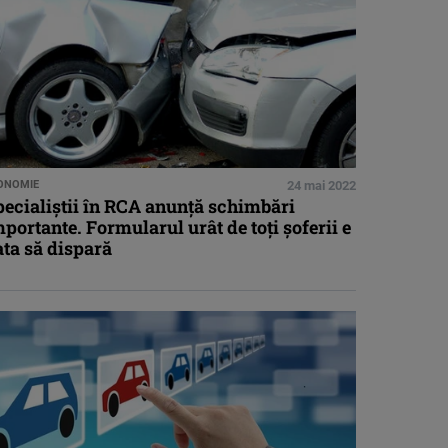
ONOMIE
24 mai 2022
ecialiștii în RCA anunță schimbări
portante. Formularul urât de toți șoferii e
ta să dispară