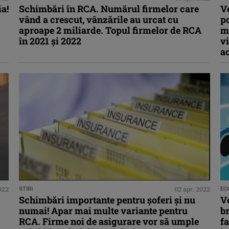
a!
Schimbări în RCA. Numărul firmelor care
Ve
vând a crescut, vânzările au urcat cu
po
aproape 2 miliarde. Topul firmelor de RCA
mu
în 2021 și 2022
v
a
022
STIRI
02 apr. 2022
EC
Schimbări importante pentru șoferi și nu
Ve
numai! Apar mai multe variante pentru
br
RCA. Firme noi de asigurare vor să umple
fa