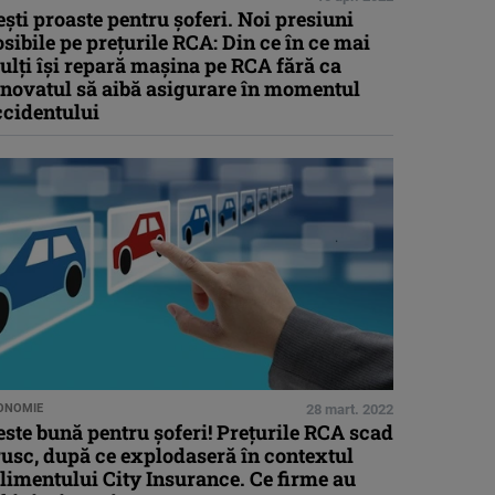
ști proaste pentru șoferi. Noi presiuni
sibile pe prețurile RCA: Din ce în ce mai
lți își repară mașina pe RCA fără ca
inovatul să aibă asigurare în momentul
ccidentului
ONOMIE
28 mart. 2022
ste bună pentru șoferi! Prețurile RCA scad
usc, după ce explodaseră în contextul
limentului City Insurance. Ce firme au