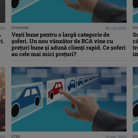
022
ECONOMIE
06 mai 2022
EC
A
Vești bune pentru o largă categorie de
Su
i.
șoferi. Un nou vânzător de RCA vine cu
câ
prețuri bune și adună clienți rapid. Ce șoferi
tr
au cele mai mici prețuri?
im
022
STIRI
10 apr. 2022
EC