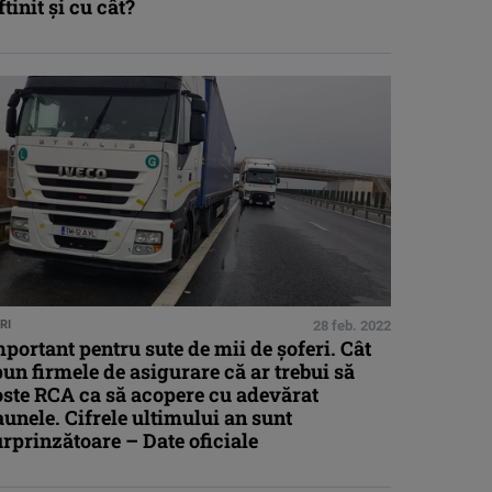
ftinit și cu cât?
RI
28 feb. 2022
portant pentru sute de mii de șoferi. Cât
un firmele de asigurare că ar trebui să
oste RCA ca să acopere cu adevărat
unele. Cifrele ultimului an sunt
rprinzătoare – Date oficiale