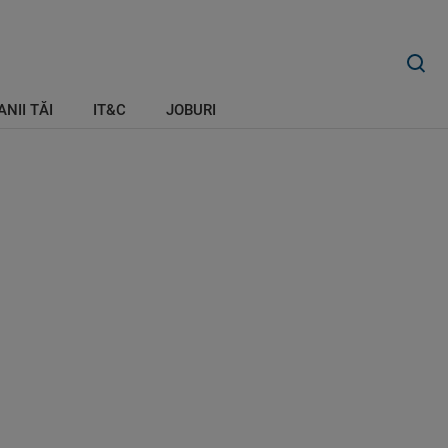
ANII TĂI
IT&C
JOBURI