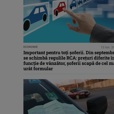
ECONOMIE
12 iun. 
Important pentru toți șoferii. Din septemb
se schimbă regulile RCA: prețuri diferite î
funcție de vânzător, șoferii scapă de cel m
urât formular