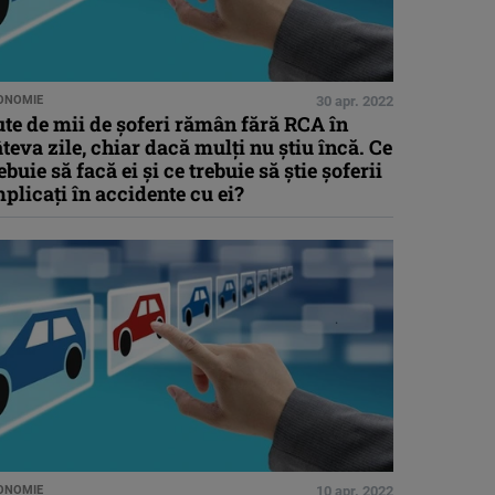
ONOMIE
30 apr. 2022
te de mii de șoferi rămân fără RCA în
teva zile, chiar dacă mulți nu știu încă. Ce
ebuie să facă ei și ce trebuie să știe șoferii
plicați în accidente cu ei?
ONOMIE
10 apr. 2022