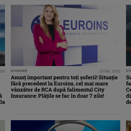
022
ECONOMIE
23 feb. 2022
STI
Anunț important pentru toți șoferii! Situație
Su
fără precedent la Euroins, cel mai mare
fa
vânzător de RCA după falimentul City
Ce
ă
Insurance: Plățile se fac în doar 7 zile!
di
 la
d