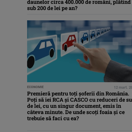
daunelor circa 400.000 de români, plătind
sub 200 de lei pe an?
ECONOMIE
12 mart. 2
Premieră pentru toți șoferii din România.
Poți să iei RCA și CASCO cu reduceri de su
de lei, cu un singur document, emis în
câteva minute. De unde scoți foaia și ce
trebuie să faci cu ea?