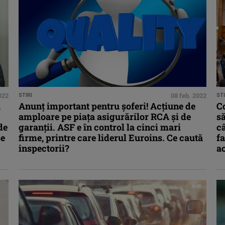
022
STIRI
08 feb. 2022
STI
ă
Anunț important pentru șoferi! Acțiune de
C
amploare pe piața asigurărilor RCA și de
să
de
garanții. ASF e în control la cinci mari
câ
se
firme, printre care liderul Euroins. Ce caută
fa
inspectorii?
ac