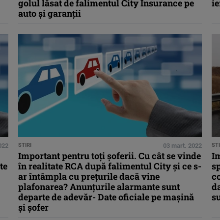
golul lăsat de falimentul City Insurance pe
ie
auto și garanții
022
STIRI
03 mart. 2022
STI
Important pentru toți șoferii. Cu cât se vinde
Im
te
în realitate RCA după falimentul City și ce s-
sp
ar întâmpla cu prețurile dacă vine
c
plafonarea? Anunțurile alarmante sunt
da
departe de adevăr- Date oficiale pe mașină
su
și șofer