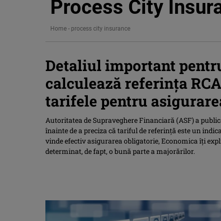
Process City Insur
Home
-
process city insurance
Detaliul important pentru
calculează referința RCA 
tarifele pentru asigurare
Autoritatea de Supraveghere Financiară (ASF) a publica
înainte de a preciza că tariful de referință este un indica
vinde efectiv asigurarea obligatorie, Economica îți expli
determinat, de fapt, o bună parte a majorărilor.