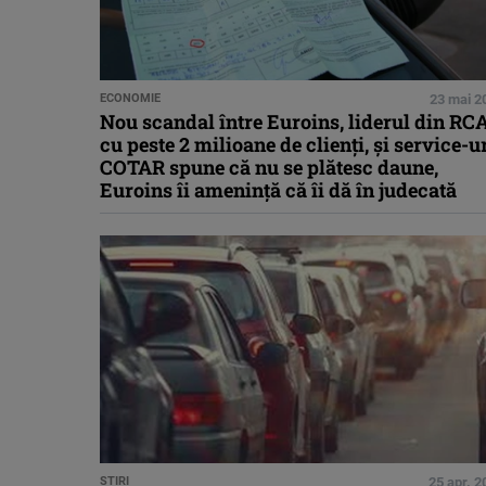
ECONOMIE
23 mai 2
Nou scandal între Euroins, liderul din RC
cu peste 2 milioane de clienți, și service-ur
COTAR spune că nu se plătesc daune,
Euroins îi amenință că îi dă în judecată
STIRI
25 apr. 2