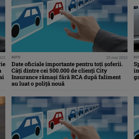
2022
AUTO
25 mai 2022
EC
rie
Date oficiale importante pentru toți șoferii.
Sp
n
Câți dintre cei 500.000 de clienți City
im
ai
Insurance rămași fără RCA după faliment
ga
au luat o poliță nouă