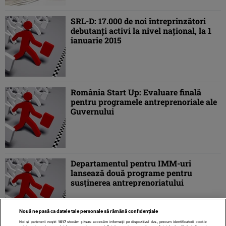
SRL-D: 17.000 de noi întreprinzători
debutanţi activi la nivel naţional, la 1
ianuarie 2015
România Start Up: Evaluare finală
pentru programele antreprenoriale ale
Guvernului
Departamentul pentru IMM-uri
lansează două programe pentru
susţinerea antreprenoriatului
Nouă ne pasă ca datele tale personale să rămână confidențiale
Noi și partenerii noștri
1017
stocăm și/sau accesăm informații pe dispozitivul dvs., precum identificatorii cookie