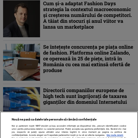
Cum și-a adaptat Fashion Days
strategia la contextul macroeconomic
și creșterea numărului de competitori.
A tăiat din stocuri și anul viitor va
lansa un marketplace
Se întețește concurența pe piața online
de fashion. Platforma online Zalando,
ce operează în 25 de piețe, intră în
România cu cea mai extinsă ofertă de
produse
Directorii companiilor europene de
high tech sunt îngrijoraţi de taxarea
giganţilor din domeniul Internetului
Nouă ne pasă ca datele tale personale să rămână confidențiale
Noi și partenerii noștri
1017
stocăm și/sau accesăm informații pe dispozitivul dvs., precum identificatorii cookie
unici pentru prelucrarea datelor cu caracter personal. Puteți accepta sau gestiona preferințele dvs. făcând clic mai
jos, respectiv vă puteți opune utilizării unui interes legitim în orice moment pe pagina cu politica de
confidențialitate. Aceste alegeri vor fi raportate partenerilor noștri și nu vă vor afecta navigarea.
Mai multe detalii