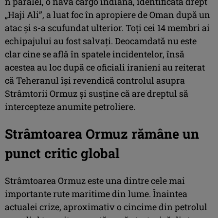
n paralel, o navă cargo indiană, identificată drept
„Haji Ali”, a luat foc în apropiere de Oman după un
atac și s-a scufundat ulterior. Toți cei 14 membri ai
echipajului au fost salvați. Deocamdată nu este
clar cine se află în spatele incidentelor, însă
acestea au loc după ce oficiali iranieni au reiterat
că Teheranul își revendică controlul asupra
Strâmtorii Ormuz și susține că are dreptul să
intercepteze anumite petroliere.
Strâmtoarea Ormuz rămâne un
punct critic global
Strâmtoarea Ormuz este una dintre cele mai
importante rute maritime din lume. Înaintea
actualei crize, aproximativ o cincime din petrolul