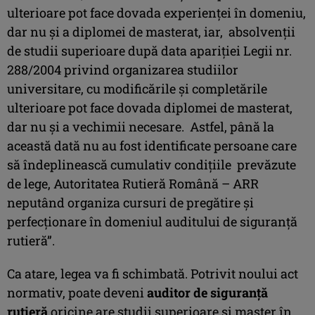
ulterioare pot face dovada experienţei în domeniu,
dar nu şi a diplomei de masterat, iar, absolvenţii
de studii superioare după data apariţiei Legii nr.
288/2004 privind organizarea studiilor
universitare, cu modificările şi completările
ulterioare pot face dovada diplomei de masterat,
dar nu şi a vechimii necesare. Astfel, până la
această dată nu au fost identificate persoane care
să îndeplinească cumulativ condiţiile prevăzute
de lege, Autoritatea Rutieră Română – ARR
neputând organiza cursuri de pregătire şi
perfecţionare în domeniul auditului de siguranţă
rutieră”.
Ca atare, legea va fi schimbată. Potrivit noului act
normativ, poate deveni
auditor de siguranţă
rutieră
oricine are studii superioare şi master în