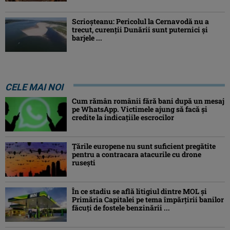
Scrioșteanu: Pericolul la Cernavodă nu a
trecut, curenţii Dunării sunt puternici şi
barjele ...
CELE MAI NOI
Cum rămân românii fără bani după un mesaj
pe WhatsApp. Victimele ajung să facă și
credite la indicațiile escrocilor
Ţările europene nu sunt suficient pregătite
pentru a contracara atacurile cu drone
ruseşti
În ce stadiu se află litigiul dintre MOL și
Primăria Capitalei pe tema împărțirii banilor
făcuți de fostele benzinării ...