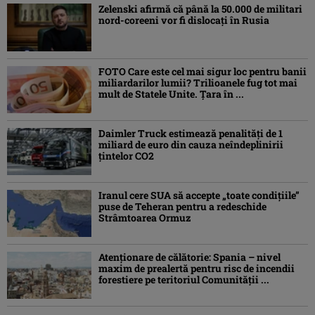
Zelenski afirmă că până la 50.000 de militari
nord-coreeni vor fi dislocaţi în Rusia
FOTO Care este cel mai sigur loc pentru banii
miliardarilor lumii? Trilioanele fug tot mai
mult de Statele Unite. Țara în ...
Daimler Truck estimează penalități de 1
miliard de euro din cauza neîndeplinirii
țintelor CO2
Iranul cere SUA să accepte „toate condiţiile”
puse de Teheran pentru a redeschide
Strâmtoarea Ormuz
Atenţionare de călătorie: Spania – nivel
maxim de prealertă pentru risc de incendii
forestiere pe teritoriul Comunităţii ...