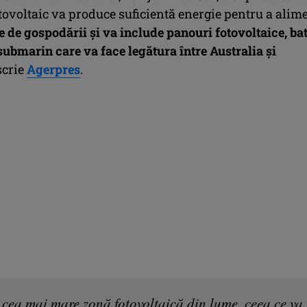
tovoltaic va produce suficientă energie pentru a alim
e de gospodării şi va include panouri fotovoltaice, bat
submarin care va face legătura între Australia şi
crie
Agerpres
.
 cea mai mare zonă fotovoltaică din lume, ceea ce va