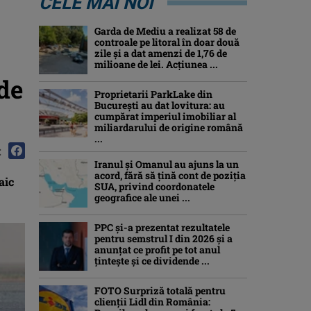
CELE MAI NOI
Garda de Mediu a realizat 58 de
controale pe litoral în doar două
zile și a dat amenzi de 1,76 de
milioane de lei. Acțiunea ...
 de
Proprietarii ParkLake din
București au dat lovitura: au
cumpărat imperiul imobiliar al
miliardarului de origine română
...
:
Iranul și Omanul au ajuns la un
acord, fără să țină cont de poziția
aic
SUA, privind coordonatele
geografice ale unei ...
PPC și-a prezentat rezultatele
pentru semstrul I din 2026 și a
anunțat ce profit pe tot anul
țintește și ce dividende ...
FOTO Surpriză totală pentru
clienții Lidl din România: