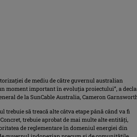
torizaţiei de mediu de către guvernul australian
un moment important în evoluţia proiectului”, a decla
general de la SunCable Australia, Cameron Garnsworth
ul trebuie să treacă alte câtva etape până când va fi
 Concret, trebuie aprobat de mai multe alte entităţi,
ritatea de reglementare în domeniul energiei din
de guvernul indonezian precum şi de comunităţile