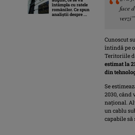
întâmpla cu ratele
face 
românilor. Ce spun
analiștii despre ...
verzi”
Cunoscut su
întindă pe o
Teritoriile 
estimat la 2
din tehnolo
Se estimeaz
2030, când v
naţional. Al
un cablu sub
capabile să 