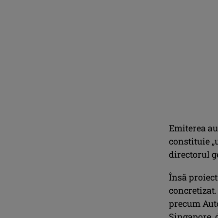
Emiterea au
constituie „
directorul 
Însă proiect
concretizat.
precum Auto
Singapore, 