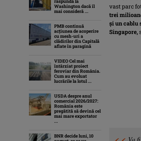
răspundă la
vast parc fo
Washington dacă îl
mai consideră ...
trei milioan
şi un cablu 
PMB continuă
acțiunea de acoperire
Singapore,
s
cu mesh-uri a
clădirilor din Capitală
aflate în paragină
VIDEO Cel mai
întârziat proiect
feroviar din România.
Cum au evoluat
lucrările la lotul ...
USDA despre anul
comercial 2026/2027:
România este
pregătită să devină cel
mai mare exportator
...
BNR decide luni, 10
„Va fi
august, ce se va