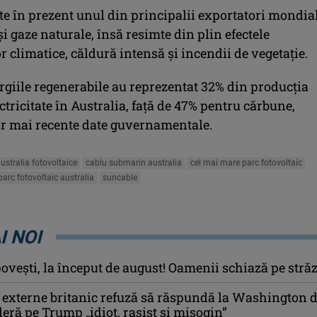
te în prezent unul din principalii exportatori mondia
i gaze naturale, însă resimte din plin efectele
 climatice, căldură intensă şi incendii de vegetaţie.
rgiile regenerabile au reprezentat 32% din producţia
ectricitate în Australia, faţă de 47% pentru cărbune,
lor mai recente date guvernamentale.
ustralia fotovoltaice
cablu submarin australia
cel mai mare parc fotovoltaic
parc fotovoltaic australia
suncable
I NOI
ovești, la început de august! Oamenii schiază pe străz
 externe britanic refuză să răspundă la Washington 
deră pe Trump „idiot, rasist şi misogin”