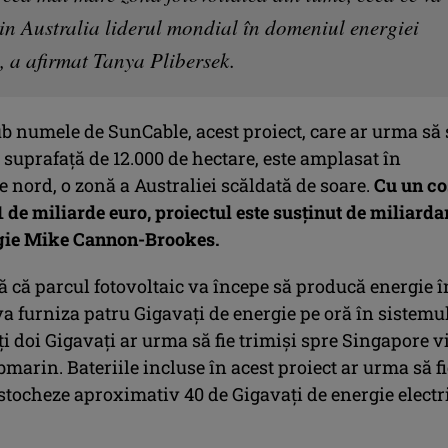
din Australia liderul mondial în domeniul energiei
, a afirmat Tanya Plibersek.
b numele de SunCable, acest proiect, care ar urma să 
 suprafaţă de 12.000 de hectare, este amplasat în
de nord, o zonă a Australiei scăldată de soare.
Cu un co
1 de miliarde euro, proiectul este susţinut de miliarda
gie Mike Cannon-Brookes.
ă că parcul fotovoltaic va începe să producă energie î
a furniza patru Gigavaţi de energie pe oră în sistemu
ţi doi Gigavaţi ar urma să fie trimişi spre Singapore v
marin. Bateriile incluse în acest proiect ar urma să fi
stocheze aproximativ 40 de Gigavaţi de energie electr