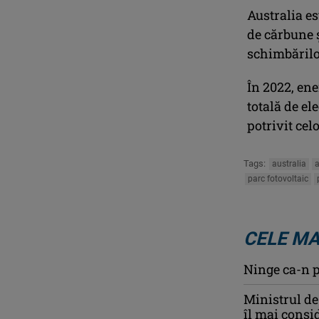
Australia es
de cărbune ş
schimbărilor
În 2022, ene
totală de el
potrivit ce
Tags:
australia
a
parc fotovoltaic
CELE MA
Ninge ca-n p
Ministrul de
îl mai consi