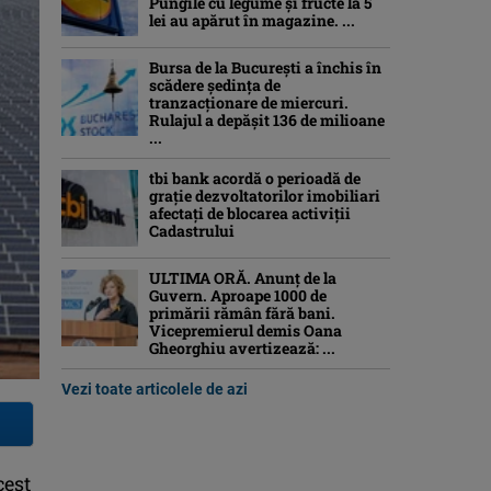
Pungile cu legume și fructe la 5
lei au apărut în magazine. ...
Bursa de la București a închis în
scădere ședința de
tranzacționare de miercuri.
Rulajul a depășit 136 de milioane
...
tbi bank acordă o perioadă de
grație dezvoltatorilor imobiliari
afectați de blocarea activiții
Cadastrului
ULTIMA ORĂ. Anunț de la
Guvern. Aproape 1000 de
primării rămân fără bani.
Vicepremierul demis Oana
Gheorghiu avertizează: ...
Vezi toate articolele de azi
cest