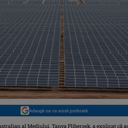
Adaugă-ne ca sursă preferată
stralian al Mediului, Tanya Plibersek, a explicat că a