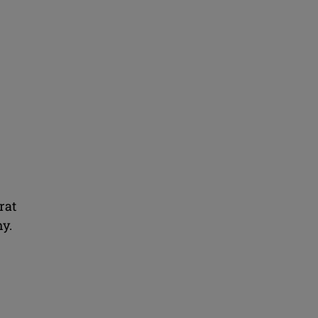
rat
y.