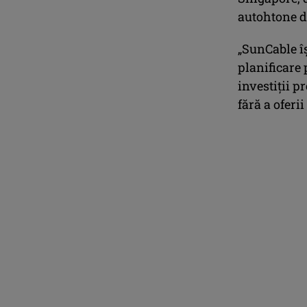
autohtone d
„SunCable î
planificare 
investiţii 
fără a oferii