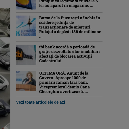
Pungile cu legume și fructe la 5
lei au apărut în magazine. ...
Bursa de la București a închis în
scădere ședința de
tranzacționare de miercuri.
Rulajul a depășit 136 de milioane
...
tbi bank acordă o perioadă de
grație dezvoltatorilor imobiliari
afectați de blocarea activiții
Cadastrului
ULTIMA ORĂ. Anunț de la
Guvern. Aproape 1000 de
primării rămân fără bani.
Vicepremierul demis Oana
Gheorghiu avertizează: ...
Vezi toate articolele de azi