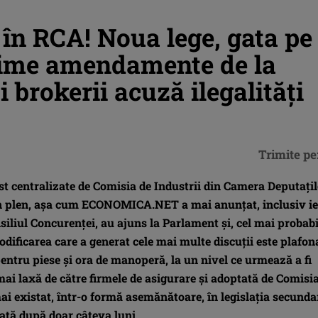
în RCA! Noua lege, gata pe
ltime amendamente de la
brokerii acuză ilegalități
Trimite pe
 centralizate de Comisia de Industrii din Camera Deputațil
, în plen, așa cum ECONOMICA.NET a mai anunțat, inclusiv ie
iliul Concurenței, au ajuns la Parlament și, cel mai probabi
odificarea care a generat cele mai multe discuții este plafon
 pentru piese și ora de manoperă, la un nivel ce urmează a fi
ai laxă de către firmele de asigurare și adoptată de Comisi
ai existat, într-o formă asemănătoare, în legislația secunda
nată după doar câteva luni.