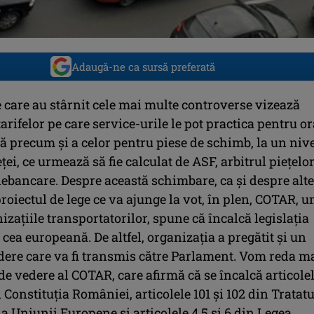
Adaugă-ne ca sursă preferată
 care au stârnit cele mai multe controverse vizează
arifelor pe care service-urile le pot practica pentru or
 precum și a celor pentru piese de schimb, la un niv
ței, ce urmează să fie calculat de ASF, arbitrul piețelo
nebancare. Despre această schimbare, ca și despre alte
roiectul de lege ce va ajunge la vot, în plen, COTAR, u
izațiile transportatorilor, spune că încalcă legislația
 cea europeană. De altfel, organizația a pregătit și un
dere care va fi transmis către Parlament. Vom reda m
de vedere al COTAR, care afirmă că se încalcă articole
n Constituția României, articolele 101 și 102 din Tratatu
a Uniunii Europene și articolele 4,5 și 6 din Legea