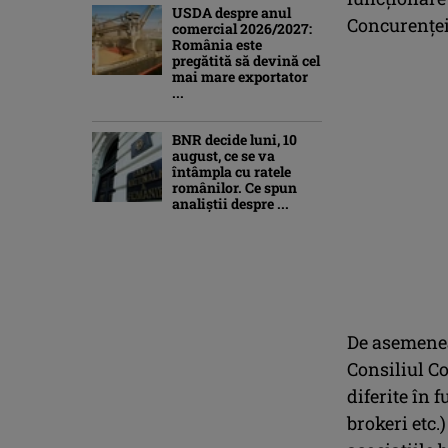
USDA despre anul
Concurenței
comercial 2026/2027:
România este
pregătită să devină cel
mai mare exportator
...
BNR decide luni, 10
august, ce se va
întâmpla cu ratele
românilor. Ce spun
analiștii despre ...
De asemenea
Consiliul Co
diferite în 
brokeri etc.