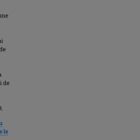
une
ai
 de
a
i de
R.
u
 le