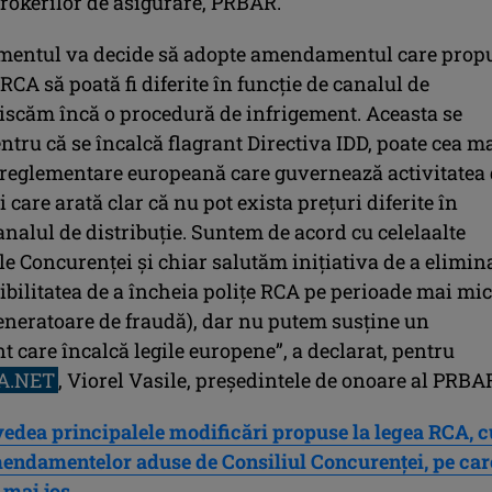
brokerilor de asigurare, PRBAR.
mentul va decide să adopte amendamentul care prop
 RCA să poată fi diferite în funcție de canalul de
 riscăm încă o procedură de infrigement. Aceasta se
tru că se încalcă flagrant Directiva IDD, poate cea m
reglementare europeană care guvernează activitatea
i care arată clar că nu pot exista prețuri diferite în
analul de distribuție. Suntem de acord cu celelaalte
e Concurenței și chiar salutăm inițiativa de a elimin
ibilitatea de a încheia polițe RCA pe perioade mai mic
generatoare de fraudă), dar nu putem susține un
care încalcă legile europene”, a declarat, pentru
A.NET
, Viorel Vasile, președintele de onoare al PRBA
 vedea principalele modificări propuse la legea RCA, c
endamentelor aduse de Consiliul Concurenței, pe care
 mai jos.