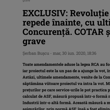
grave
EXCLUSIV: Revoluție 
repede înainte, cu u
Concurență. COTAR și 
grave
Şerban Buşcu
-
mar, 30 iun. 2020, 18:36
Toate amendamentele aduse la legea RCA au fost
iar proiectul este la un pas de a ajunge la vot
Astăzi, ultimele amendamente, venite de la Cons
săptămâna viitoare proiectul va intra la vot. M
prețurilor pe care service-urile le pot practica
calculat de ASF, măsură propusă într-o formă m
Industrii într-o altă formă. Această măsură a m
asigurărilor, prin normă ASF, însă a fost elimi