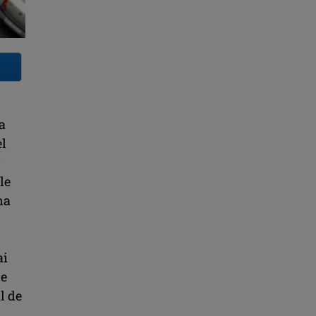
a
el
r
le
na
ai
le
l de