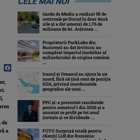
CELE MAI NOI
Garda de Mediu a realizat 58 de
controale pe litoral în doar două
zile și a dat amenzi de 1,76 de
milioane de lei. Acțiunea ...
Proprietarii ParkLake din
București au dat lovitura: au
cumpărat imperiul imobiliar al
miliardarului de origine română
...
:
Iranul și Omanul au ajuns la un
acord, fără să țină cont de poziția
or,
SUA, privind coordonatele
geografice ale unei ...
ri.
l,
PPC și-a prezentat rezultatele
area
pentru semstrul I din 2026 și a
anunțat ce profit pe tot anul
țintește și ce dividende ...
a de
ră a
FOTO Surpriză totală pentru
clienții Lidl din România: