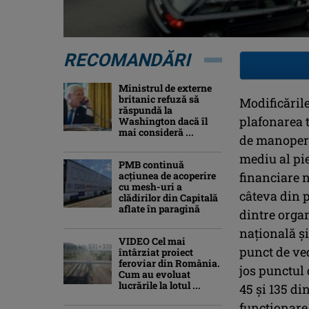
RECOMANDĂRI
Ministrul de externe
britanic refuză să
Modificările
răspundă la
plafonarea t
Washington dacă îl
mai consideră ...
de manoperă
mediu al pie
PMB continuă
acțiunea de acoperire
financiare 
cu mesh-uri a
câteva din p
clădirilor din Capitală
aflate în paragină
dintre organ
națională și
VIDEO Cel mai
punct de ve
întârziat proiect
feroviar din România.
jos punctul 
Cum au evoluat
lucrările la lotul ...
45 și 135 di
funcționare 