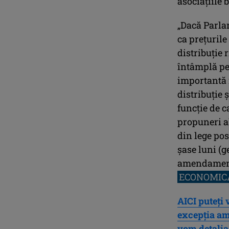
asociațiile 
„Dacă Parla
ca prețurile
distribuție
întâmplă pen
importantă 
distribuție ș
funcție de c
propuneri al
din lege pos
șase luni (
amendament 
ECONOMIC
AICI puteți
excepția am
vom detalia