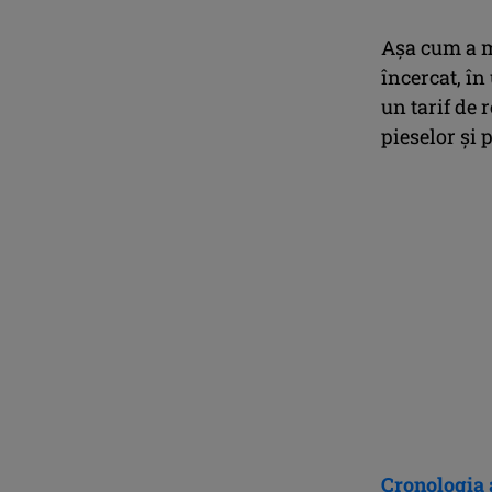
Așa cum a m
încercat, în
un tarif de 
pieselor și
Cronologia a