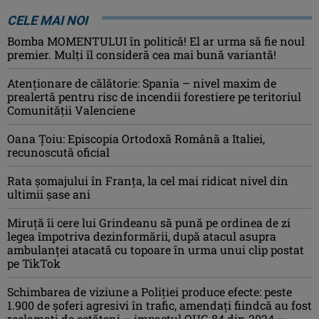
CELE MAI NOI
Bomba MOMENTULUI în politică! El ar urma să fie noul
premier. Mulți îl consideră cea mai bună variantă!
Atenţionare de călătorie: Spania – nivel maxim de
prealertă pentru risc de incendii forestiere pe teritoriul
Comunităţii Valenciene
Oana Ţoiu: Episcopia Ortodoxă Română a Italiei,
recunoscută oficial
Rata şomajului în Franța, la cel mai ridicat nivel din
ultimii şase ani
Miruţă îi cere lui Grindeanu să pună pe ordinea de zi
legea împotriva dezinformării, după atacul asupra
ambulanței atacată cu topoare în urma unui clip postat
pe TikTok
Schimbarea de viziune a Poliţiei produce efecte: peste
1.900 de şoferi agresivi în trafic, amendaţi fiindcă au fost
reclamaţi de cetăţeni – impactul OUG 84 din 2024 –