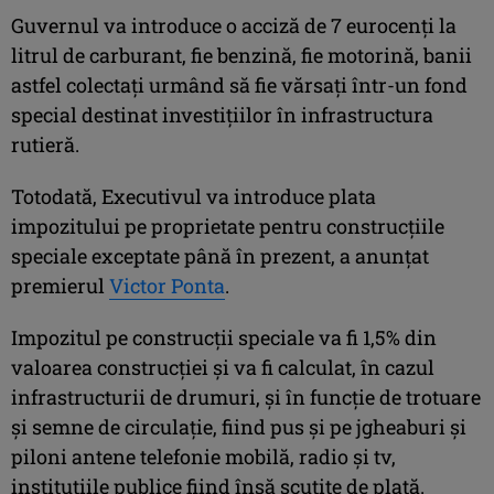
Guvernul va introduce o acciză de 7 eurocenţi la
litrul de carburant, fie benzină, fie motorină, banii
astfel colectaţi urmând să fie vărsaţi într-un fond
special destinat investiţiilor în infrastructura
rutieră.
Totodată, Executivul va introduce plata
impozitului pe proprietate pentru construcţiile
speciale exceptate până în prezent, a anunţat
premierul
Victor Ponta
.
Impozitul pe construcţii speciale va fi 1,5% din
valoarea construcţiei şi va fi calculat, în cazul
infrastructurii de drumuri, şi în funcţie de trotuare
şi semne de circulaţie, fiind pus şi pe jgheaburi şi
piloni antene telefonie mobilă, radio şi tv,
instituţiile publice fiind însă scutite de plată.