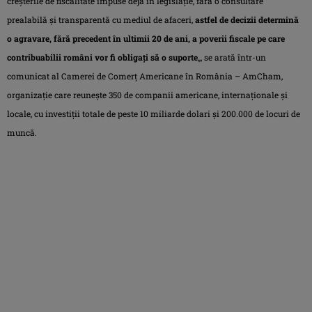
creşterile de fiscalitate impuse deja în legislaţie, fără o consultare
prealabilă şi transparentă cu mediul de afaceri,
astfel de decizii determină
o agravare, fără precedent în ultimii 20 de ani, a poverii fiscale pe care
contribuabilii români vor fi obligaţi să o suporte
„, se arată într-un
comunicat al Camerei de Comerţ Americane în România – AmCham,
organizaţie care reuneşte 350 de companii americane, internaţionale şi
locale, cu investiţii totale de peste 10 miliarde dolari şi 200.000 de locuri de
muncă.