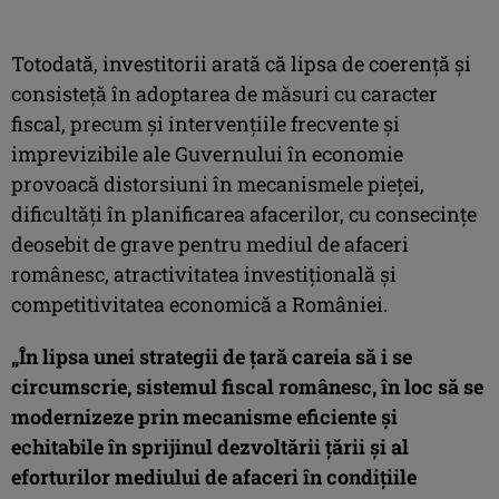
Totodată, investitorii arată că lipsa de coerenţă şi
consisteţă în adoptarea de măsuri cu caracter
fiscal, precum şi intervenţiile frecvente şi
imprevizibile ale Guvernului în economie
provoacă distorsiuni în mecanismele pieţei,
dificultăţi în planificarea afacerilor, cu consecinţe
deosebit de grave pentru mediul de afaceri
românesc, atractivitatea investiţională şi
competitivitatea economică a României.
„În lipsa unei strategii de ţară careia să i se
circumscrie, sistemul fiscal românesc, în loc să se
modernizeze prin mecanisme eficiente şi
echitabile în sprijinul dezvoltării ţării şi al
eforturilor mediului de afaceri în condiţiile