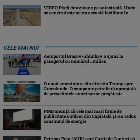
VIDEO Pistă de avioane pe autostradă. Unde
se construiește acum această facilitate în ...
CELE MAI NOI
Aeroportul Brașov-Ghimbav a ajuns la
pasagerul cu numărul 1 milion
O nouă amenințare din direcția Trump spre
Groenlanda. O companie petrolieră apropiată
de președintele american se pregătește ...
PMB anunță că cele mai mari firme de
publicitate outdoor din Capiatală și-au redus
consumul de energie
Petrişor Peiu (AUR) cere Curții de Conturi să