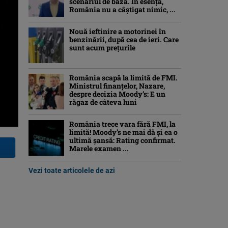
scenariul de bază. În esenţă,
România nu a câştigat nimic, ...
Nouă ieftinire a motorinei în
benzinării, după cea de ieri. Care
sunt acum prețurile
România scapă la limită de FMI.
Ministrul finanțelor, Nazare,
despre decizia Moody’s: E un
răgaz de câteva luni
România trece vara fără FMI, la
limită! Moody’s ne mai dă și ea o
ultimă șansă: Rating confirmat.
Marele examen ...
Vezi toate articolele de azi