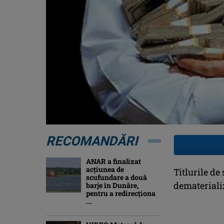
RECOMANDĂRI
ANAR a finalizat
acțiunea de
Titlurile de
scufundare a două
demateriali
barje în Dunăre,
pentru a redirecționa
...