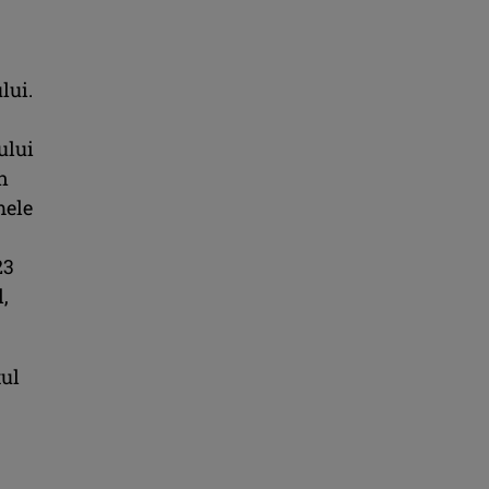
lui.
ului
n
mele
23
,
tul