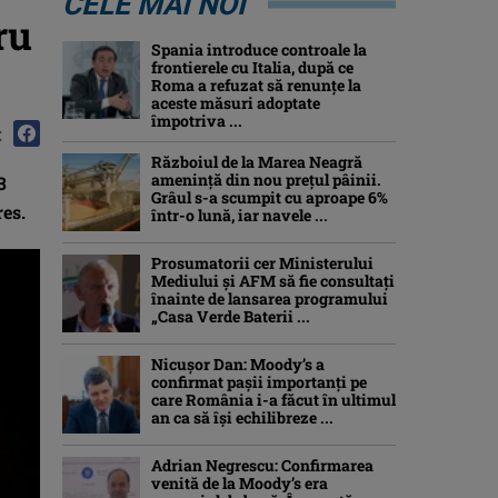
CELE MAI NOI
ru
Spania introduce controale la
frontierele cu Italia, după ce
Roma a refuzat să renunțe la
aceste măsuri adoptate
împotriva ...
:
Războiul de la Marea Neagră
amenință din nou prețul pâinii.
3
Grâul s-a scumpit cu aproape 6%
res.
într-o lună, iar navele ...
Prosumatorii cer Ministerului
Mediului și AFM să fie consultați
înainte de lansarea programului
„Casa Verde Baterii ...
Nicușor Dan: Moody’s a
confirmat pașii importanți pe
care România i-a făcut în ultimul
an ca să își echilibreze ...
Adrian Negrescu: Confirmarea
venită de la Moody’s era