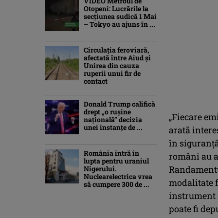
VIDEO Metroul de
Otopeni: Lucrările la
secțiunea sudică 1 Mai
– Tokyo au ajuns în ...
Circulația feroviară,
afectată între Aiud şi
Unirea din cauza
ruperii unui fir de
contact
Donald Trump califică
drept „o ruşine
„Fiecare emi
naţională” decizia
unei instanțe de ...
arată inter
în siguranţă
România intră în
români au al
lupta pentru uraniul
Randamentul
Nigerului.
Nuclearelectrica vrea
modalitate f
să cumpere 300 de ...
instrument a
poate fi dep