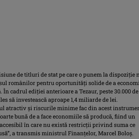
siune de titluri de stat pe care o punem la dispoziţie 
esul românilor pentru oportunităţi solide de a econom
. În cadrul ediţiei anterioare a Tezaur, peste 30.000 de
es să investească aproape 1,4 miliarde de lei.
 atractiv şi riscurile minime fac din acest instrume
oarte bună de a face economiile să producă, fiind un
ccesibil în care nu există restricţii privind suma ce
usă”, a transmis ministrul Finanţelor, Marcel Boloş.