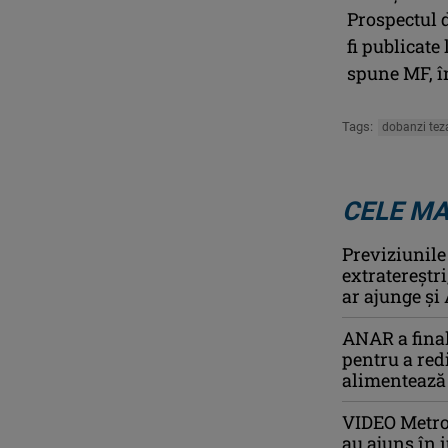
Prospectul d
fi publicat
spune MF, î
Tags:
dobanzi tez
CELE MA
Previziunile
extratereștr
ar ajunge și 
ANAR a final
pentru a redi
alimentează
VIDEO Metrou
au ajuns în i