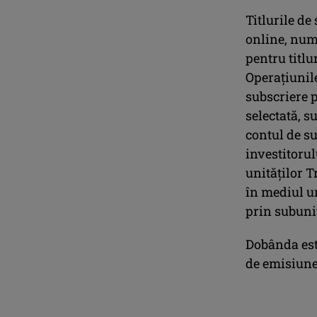
Titlurile de
online, numa
pentru titlu
Operaţiunile
subscriere p
selectată, s
contul de su
investitorul
unităţilor T
în mediul u
prin subuni
Dobânda est
de emisiune