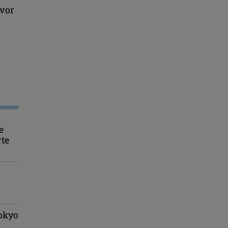
 vor
e
rte
Tokyo