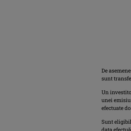
De asemenea
sunt transfe
Un investit
unei emisiun
efectuate do
Sunt eligibi
data efectuă