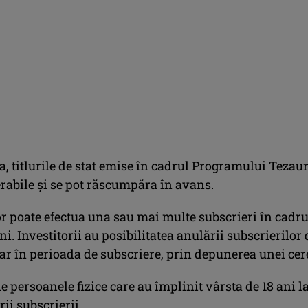
, titlurile de stat emise în cadrul Programului Tezau
rabile şi se pot răscumpăra în avans.
or poate efectua una sau mai multe subscrieri în cadru
i. Investitorii au posibilitatea anulării subscrierilor 
ar în perioada de subscriere, prin depunerea unei cere
le persoanele fizice care au împlinit vârsta de 18 ani l
rii subscrierii.