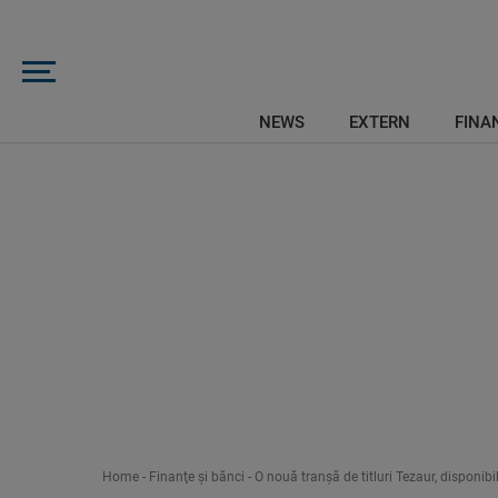
NEWS
EXTERN
FINAN
Home
-
Finanţe şi bănci
-
O nouă tranșă de titluri Tezaur, disponi