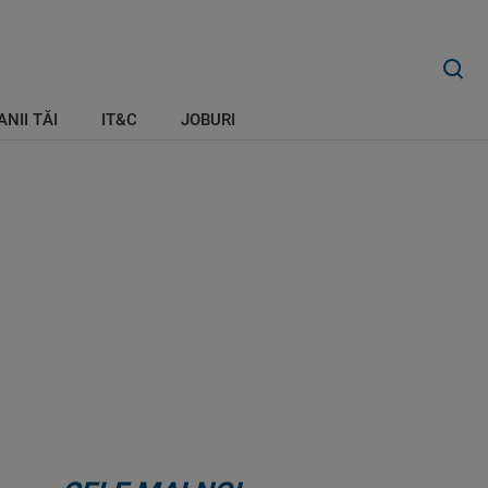
ANII TĂI
IT&C
JOBURI