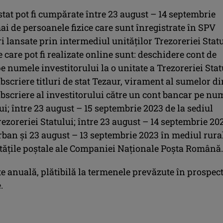
 stat pot fi cumpărate între 23 august – 14 septembrie
i de persoanele fizice care sunt înregistrate în SPV
ri lansate prin intermediul unităţilor Trezoreriei Statu
 care pot fi realizate online sunt: deschidere cont de
e numele investitorului la o unitate a Trezoreriei Stat
ubscriere titluri de stat Tezaur, virament al sumelor di
bscriere al investitorului către un cont bancar pe nu
ui; între 23 august – 15 septembrie 2023 de la sediul
rezoreriei Statului; între 23 august – 14 septembrie 20
rban şi 23 august – 13 septembrie 2023 în mediul rural
tăţile poştale ale Companiei Naţionale Poşta Română.
e anuală, plătibilă la termenele prevăzute în prospec
.