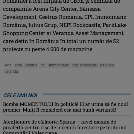
României a fost inițiată de CBRE și semnată de
companiile Arena City Center, Băneasa
Development, Ceetrus Romania, CPI, Immofinanz
România, Iulius Grup, NEPI Rockcastle, ParkLake
Shopping Center și Veranda Asset Management,
care dețin în România în total un număr de 52
proiecte cu peste 4.600 de magazine.
Tags:
cbre
ceetrus
cpi
immofinanz
nepi rockcastle
parklake
veranda
CELE MAI NOI
Bomba MOMENTULUI în politică! El ar urma să fie noul
premier. Mulți îl consideră cea mai bună variantă!
Atenţionare de călătorie: Spania – nivel maxim de
prealertă pentru risc de incendii forestiere pe teritoriul
Comunităţii Valenciene