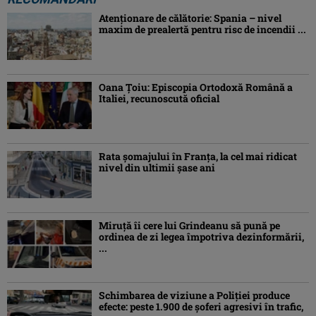
Atenţionare de călătorie: Spania – nivel
maxim de prealertă pentru risc de incendii ...
Oana Ţoiu: Episcopia Ortodoxă Română a
Italiei, recunoscută oficial
Rata şomajului în Franța, la cel mai ridicat
nivel din ultimii şase ani
Miruţă îi cere lui Grindeanu să pună pe
ordinea de zi legea împotriva dezinformării,
...
Schimbarea de viziune a Poliţiei produce
efecte: peste 1.900 de şoferi agresivi în trafic,