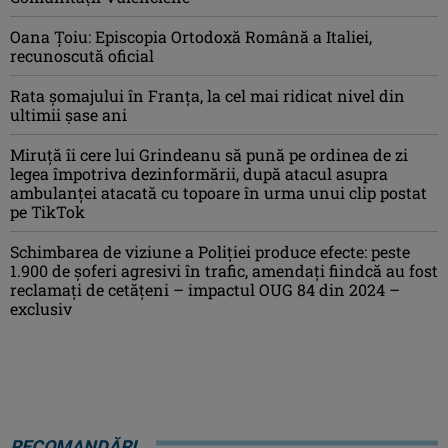
Oana Ţoiu: Episcopia Ortodoxă Română a Italiei,
recunoscută oficial
Rata şomajului în Franța, la cel mai ridicat nivel din
ultimii şase ani
Miruţă îi cere lui Grindeanu să pună pe ordinea de zi
legea împotriva dezinformării, după atacul asupra
ambulanței atacată cu topoare în urma unui clip postat
pe TikTok
Schimbarea de viziune a Poliţiei produce efecte: peste
1.900 de şoferi agresivi în trafic, amendaţi fiindcă au fost
reclamaţi de cetăţeni – impactul OUG 84 din 2024 –
exclusiv
RECOMANDĂRI