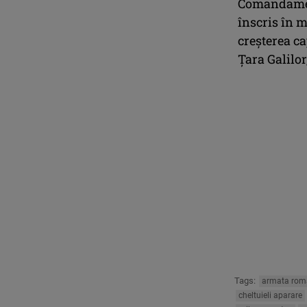
Comandament
înscris în m
creşterea c
Ţara Galilor
Tags:
armata rom
cheltuieli aparare