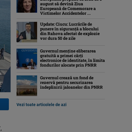
august să devină Ziua
Europeană de Comemorare a
Victimelor Accidentelor ...
Update: Ciucu: Lucrările de
punere în siguranță a blocului
din Rahova afectat de explozie
vor dura 50 de zile
Guvernul menține eliberarea
gratuită a primei cărţi
electronice de identitate, în limita
fondurilor alocate prin PNRR
Guvernul crează un fond de
rezervă pentru securizarea
îndeplinirii jaloanelor din PNRR
Vezi toate articolele de azi
,