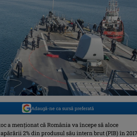
Adaugă-ne ca sursă preferată
c a menţionat că România va începe să aloce
părării 2% din produsul său intern brut (PIB) în 2017