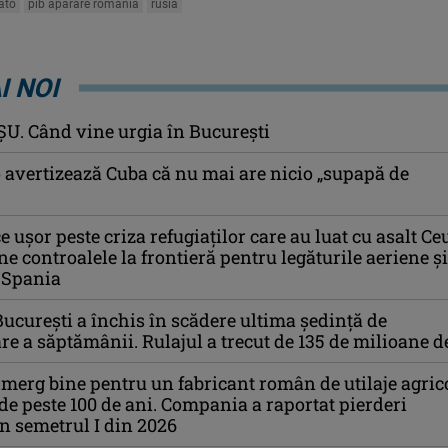
ato
pib aparare romania
rusia
I NOI
U. Când vine urgia în Bucureşti
avertizează Cuba că nu mai are nicio „supapă de
ce ușor peste criza refugiaților care au luat cu asalt Ce
 controalele la frontieră pentru legăturile aeriene și
 Spania
București a închis în scădere ultima ședință de
re a săptămânii. Rulajul a trecut de 135 de milioane de
 merg bine pentru un fabricant român de utilaje agrico
 de peste 100 de ani. Compania a raportat pierderi
n semetrul I din 2026