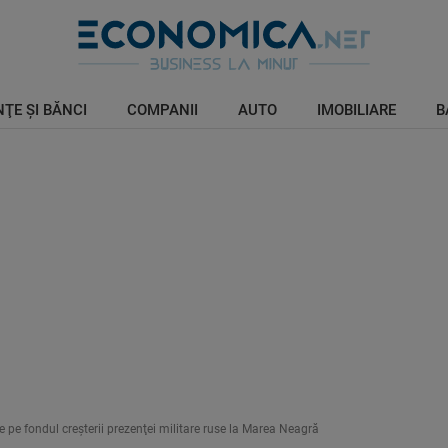
ŢE ŞI BĂNCI
COMPANII
AUTO
IMOBILIARE
B
e pe fondul creşterii prezenţei militare ruse la Marea Neagră