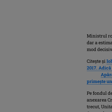
Ministrul r
dar a estima
mod decisiv
Citeşte şi
Io
2017. Adică 
Apăra
primeşte un
Pe fondul de
anexarea Cr
trecut, Unit