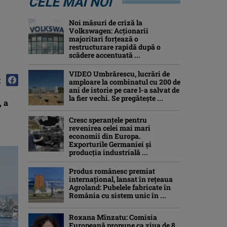
CELE MAI NOI
Noi măsuri de criză la
Volkswagen: Acționarii
majoritari forțează o
restructurare rapidă după o
scădere accentuată ...
VIDEO Umbrărescu, lucrări de
:
amploare la combinatul cu 200 de
ani de istorie pe care l-a salvat de
la fier vechi. Se pregătește ...
, a
Cresc speranțele pentru
revenirea celei mai mari
economii din Europa.
Exporturile Germaniei și
producția industrială ...
Produs românesc premiat
internațional, lansat în rețeaua
Agroland: Pubelele fabricate în
România cu sistem unic în ...
Roxana Mînzatu: Comisia
Europeană propune ca ziua de 8