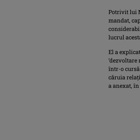
Potrivit lui
mandat, capa
considerabil
lucrul acest
El a explica
‘dezvoltare 
într-o cursă
căruia relaţ
a anexat, î