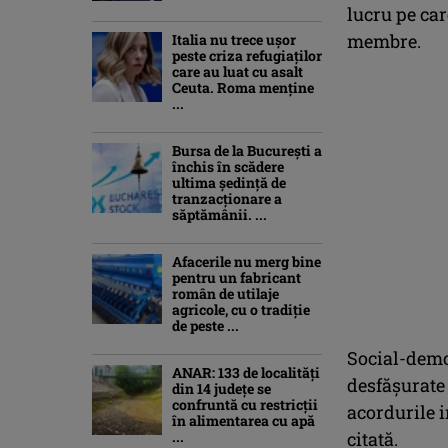
lucru pe car
membre.
Italia nu trece ușor
peste criza refugiaților
care au luat cu asalt
Ceuta. Roma menține
...
Bursa de la București a
închis în scădere
ultima ședință de
tranzacționare a
săptămânii. ...
Afacerile nu merg bine
pentru un fabricant
român de utilaje
agricole, cu o tradiție
de peste ...
Social-democ
ANAR: 133 de localități
desfăşurate
din 14 județe se
confruntă cu restricții
acordurile 
în alimentarea cu apă
...
citată.