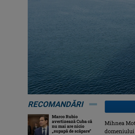
RECOMANDĂRI
Marco Rubio
avertizează Cuba că
Mihnea Moto
nu mai are nicio
domeniului a
„supapă de scăpare”