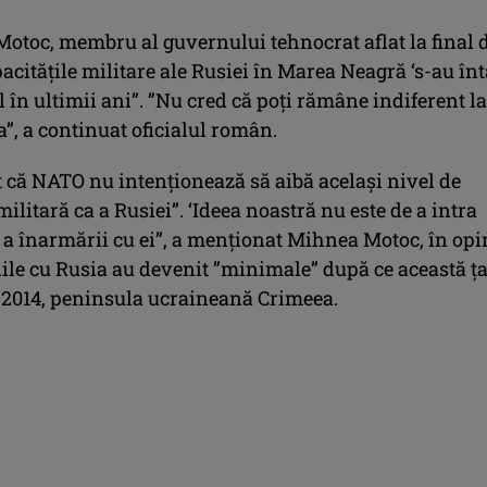
 Motoc, membru al guvernului tehnocrat aflat la final 
cităţile militare ale Rusiei în Marea Neagră ‘s-au înt
 în ultimii ani”. ”Nu cred că poţi rămâne indiferent la
a”, a continuat oficialul român.
t că NATO nu intenţionează să aibă acelaşi nivel de
militară ca a Rusiei”. ‘Ideea noastră nu este de a intra
 a înarmării cu ei”, a menţionat Mihnea Motoc, în opi
iile cu Rusia au devenit ”minimale” după ce această ţ
n 2014, peninsula ucraineană Crimeea.