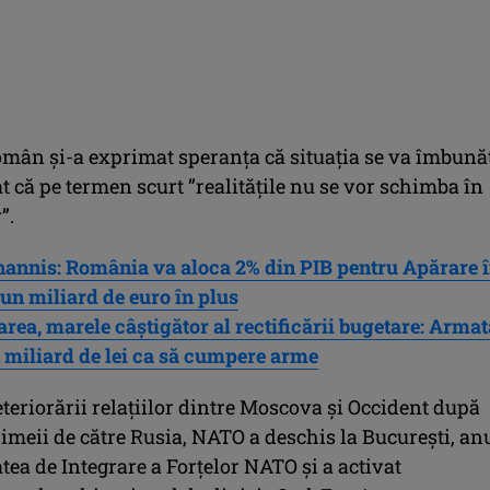
omân şi-a exprimat speranţa că situaţia se va îmbunăt
t că pe termen scurt ”realităţile nu se vor schimba în
”.
hannis: România va aloca 2% din PIB pentru Apărare 
un miliard de euro în plus
rea, marele câştigător al rectificării bugetare: Armat
 miliard de lei ca să cumpere arme
teriorării relaţiilor dintre Moscova şi Occident după
imeii de către Rusia, NATO a deschis la Bucureşti, an
atea de Integrare a Forţelor NATO şi a activat