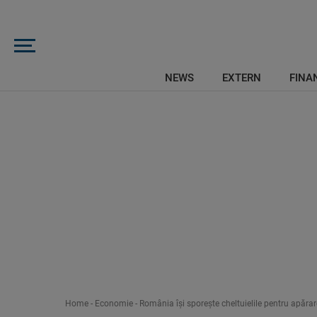
NEWS
EXTERN
FINAN
Home
-
Economie
-
România îşi sporeşte cheltuielile pentru apărar