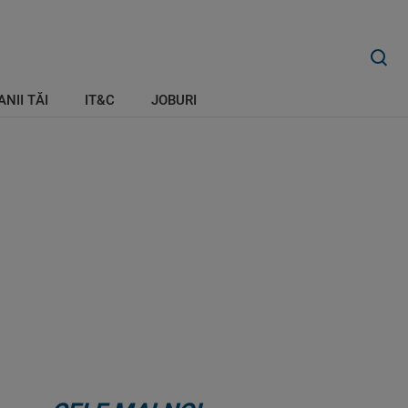
ANII TĂI
IT&C
JOBURI