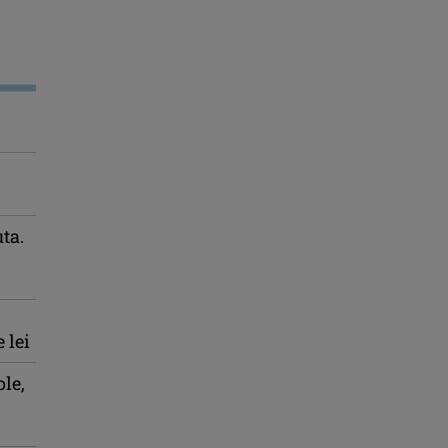
uta.
 lei
le,