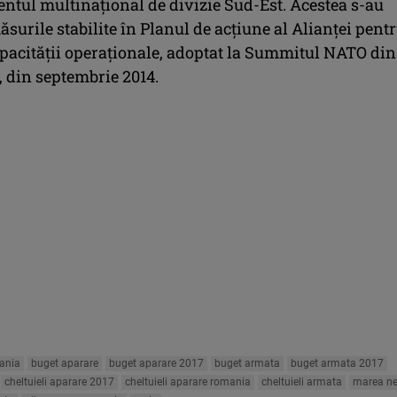
ul multinaţional de divizie Sud-Est. Acestea s-au
ăsurile stabilite în Planul de acţiune al Alianţei pent
apacităţii operaţionale, adoptat la Summitul NATO din
, din septembrie 2014.
ania
buget aparare
buget aparare 2017
buget armata
buget armata 2017
cheltuieli aparare 2017
cheltuieli aparare romania
cheltuieli armata
marea n