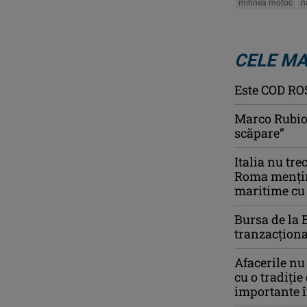
mihnea motoc
n
CELE MA
Este COD ROŞ
Marco Rubio 
scăpare”
Italia nu tre
Roma menține
maritime cu
Bursa de la 
tranzacționa
Afacerile nu
cu o tradiție
importante î