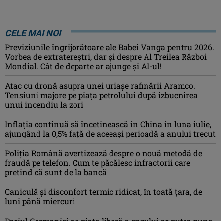
CELE MAI NOI
Previziunile îngrijorătoare ale Babei Vanga pentru 2026.
Vorbea de extratereștri, dar și despre Al Treilea Război
Mondial. Cât de departe ar ajunge și AI-ul!
Atac cu dronă asupra unei uriașe rafinării Aramco.
Tensiuni majore pe piața petrolului după izbucnirea
unui incendiu la zori
Inflaţia continuă să încetinească în China în luna iulie,
ajungând la 0,5% faţă de aceeaşi perioadă a anului trecut
Poliția Română avertizează despre o nouă metodă de
fraudă pe telefon. Cum te păcălesc infractorii care
pretind că sunt de la bancă
Caniculă şi disconfort termic ridicat, în toată ţara, de
luni până miercuri
Pariul Germaniei pe piaţa liberă a gazului ar putea pune