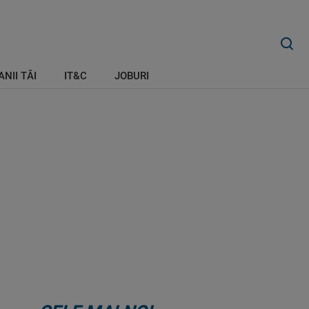
ANII TĂI
IT&C
JOBURI