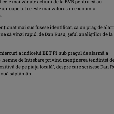
t cele mai vânate acţiuni de la BVB pentru că au
 aproape tot ce este mai valoros în economia
.
nţionat mai sus fusese identificat, ca un prag de alar
ine să vinzi rapid, de Dan Rusu, şeful analiştilor de la
miercuri a indicelui
BET Fi
sub pragul de alarmă a
le „semne de întrebare privind menţinerea tendinţei d
itivă de pe piaţa locală“, despre care scrisese Dan R
două săptămâni.