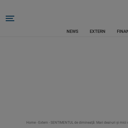
NEWS
EXTERN
FINAN
Home
-
Extern
-
SENTIMENTUL de dimineaţă: Mari deal-uri şi mici ci