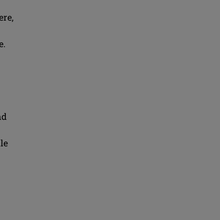
ere,
e.
nd
le