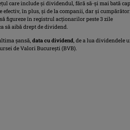
ţul care include şi dividendul, fără să-şi mai bată ca
e efectiv, în plus, şi de la companii, dar şi cumpărător
să figureze în registrul acţionarilor peste 3 zile
ca să aibă drept de dividend.
 ultima şansă,
data cu dividend
, de a lua dividendele 
ursei de Valori Bucureşti (BVB).