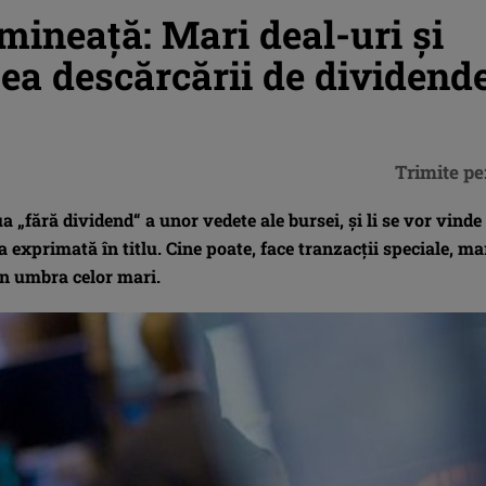
neaţă: Mari deal-uri şi
tea descărcării de dividend
Trimite pe
a „fără dividend“ a unor vedete ale bursei, şi li se vor vinde
 exprimată în titlu. Cine poate, face tranzacţii speciale, ma
 în umbra celor mari.