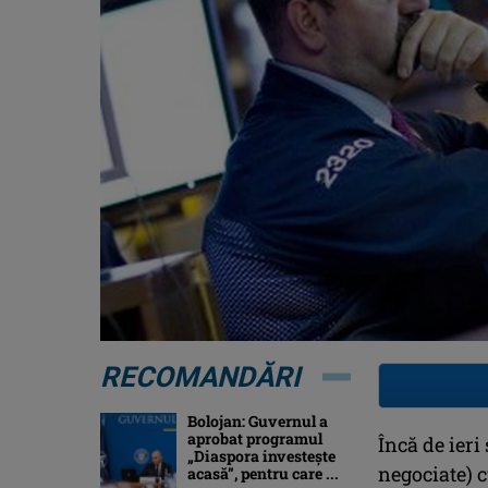
RECOMANDĂRI
Bolojan: Guvernul a
aprobat programul
Încă de ieri
„Diaspora investeşte
negociate) 
acasă”, pentru care ...