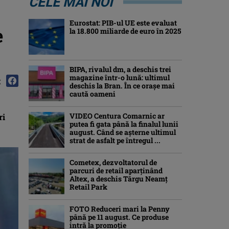
CELE MAI NOI
Eurostat: PIB-ul UE este evaluat
e
la 18.800 miliarde de euro în 2025
BIPA, rivalul dm, a deschis trei
magazine într-o lună: ultimul
:
deschis la Bran. În ce orașe mai
caută oameni
VIDEO Centura Comarnic ar
ri
putea fi gata până la finalul lunii
august. Când se așterne ultimul
strat de asfalt pe întregul ...
Cometex, dezvoltatorul de
parcuri de retail aparținând
Altex, a deschis Târgu Neamț
Retail Park
FOTO Reduceri mari la Penny
până pe 11 august. Ce produse
intră la promoție