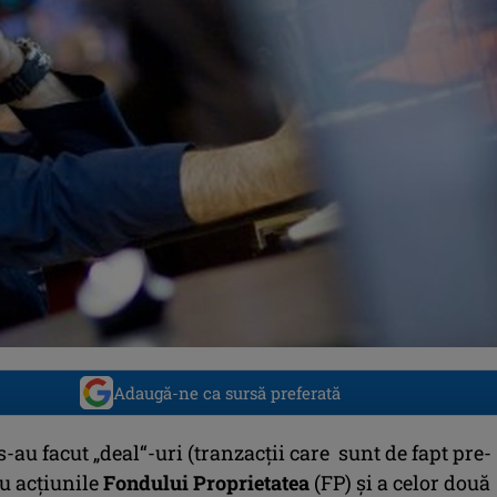
Adaugă-ne ca sursă preferată
 s-au facut „deal“-uri (tranzacţii care sunt de fapt pre-
cu acţiunile
Fondului Proprietatea
(FP) şi a celor două