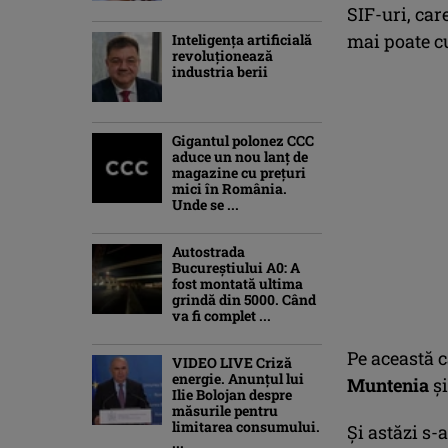
SIF-uri, car
mai poate c
Inteligența artificială
revoluționează
industria berii
Gigantul polonez CCC
aduce un nou lanț de
magazine cu prețuri
mici în România.
Unde se ...
Autostrada
Bucureștiului A0: A
fost montată ultima
grindă din 5000. Când
va fi complet ...
Pe această c
VIDEO LIVE Criză
energie. Anunțul lui
Muntenia
ş
Ilie Bolojan despre
măsurile pentru
limitarea consumului.
Şi astăzi s-
...