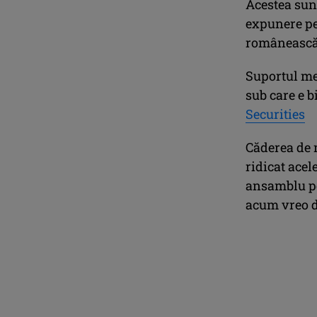
Acestea sun
expunere pe
românească
Suportul me
sub care e b
Securities
Căderea de 
ridicat ace
ansamblu poz
acum vreo 