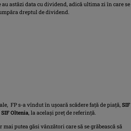
e au astăzi data cu dividend, adică ultima zi în care se
umpăra dreptul de dividend.
ale, FP s-a vîndut în uşoară scădere faţă de piaţă,
SIF
i
SIF Oltenia
, la acelaşi preţ de referinţă.
ar mai putea găsi vânzători care să se grăbească să