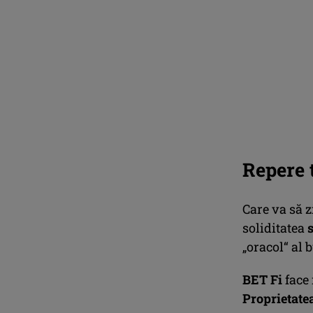
Repere 
Care va să z
soliditatea
„oracol“ al 
BET Fi
face 
Proprietate