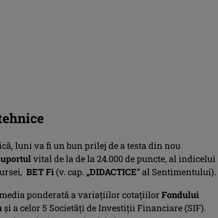
tehnice
ică, luni va fi un bun prilej de a testa din nou
suportul
vital de la de la 24.000 de puncte, al indicelui
bursei,
BET Fi
(v. cap.
„DIDACTICE
“ al Sentimentului).
media ponderată a variaţiilor cotaţiilor
Fondului
a
şi a celor 5 Societăţi de Investiţii Financiare (SIF).