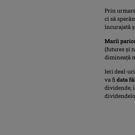
Prin urmare,
ci să speră
încurajată ş
Marii pario
(futures şi 
dimineaţă m
Ieri deal-ur
va fi
data fă
dividende, i
dividendelo