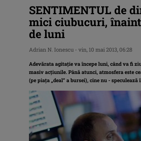
SENTIMENTUL de dimi
mici ciubucuri, înain
de luni
Adrian N. Ionescu
-
vin, 10 mai 2013, 06:28
Adevărata agitaţie va începe luni, când va fi ziu
masiv acţiunile. Până atunci, atmosfera este cea
(pe piaţa „deal“ a bursei), cine nu - speculează