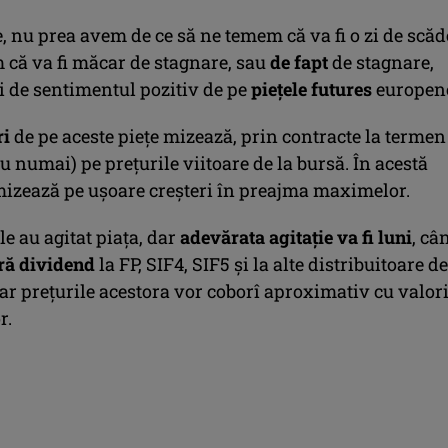
 nu prea avem de ce să ne temem că va fi o zi de scăd
m că va fi măcar de stagnare, sau
de fapt
de stagnare,
i de sentimentul pozitiv de pe
pieţele futures
europen
ri
de pe aceste pieţe mizează, prin contracte la termen
nu numai) pe preţurile viitoare de la bursă. În acestă
izează pe uşoare creşteri în preajma maximelor.
ile au agitat piaţa, dar
adevărata agitaţie va fi luni
, câ
ră dividend
la FP, SIF4, SIF5 şi la alte distribuitoare de
ar preţurile acestora vor coborî aproximativ cu valori
r.