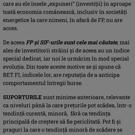
care au ele însele „expuneri“ (investiţii) în aproape
toată economia românească, inclusiv în societăţi
energetice la care nimeni, în afară de FP, nu are
acces.
De aceea
FP şi SIF-urile sunt cele mai căutate
, mai
ales de investitorii străini şi de aceea au un indice
special dedicat, iar noi le urmărim în mod special
evoluţia. Din toate aceste motive se şi spune că
BET FI, indicele lor, are reputaţia de a anticipa
comportamentul întregii burse.
SUPORTURILE
sunt minime anterioare, relevante
ca niveluri până la care preţurile pot scădea, într-o
tendinţă curentă, minoră, fără ca tendinţa
principală de creştere să fie periclitată. Pot fi şi
praguri la care o tendinţă minoră de scădere se