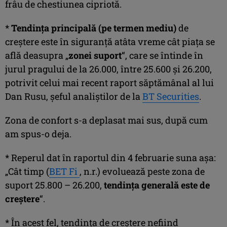
frâu de chestiunea cipriotă.
*
Tendinţa principală (pe termen mediu)
de
creştere este în siguranţă atâta vreme cât piaţa se
află deasupra „
zonei suport
“, care se întinde în
jurul pragului de la 26.000, între 25.600 şi 26.200,
potrivit celui mai recent raport săptămânal al lui
Dan Rusu, şeful analiştilor de la
BT Securities
.
Zona de confort s-a deplasat mai sus, după cum
am spus-o deja.
* Reperul dat în raportul din 4 februarie suna aşa:
„Cât timp (
BET Fi
, n.r.) evoluează peste zona de
suport 25.800 – 26.200,
tendinţa generală este de
creştere
“.
* În acest fel, tendinţa de creştere nefiind