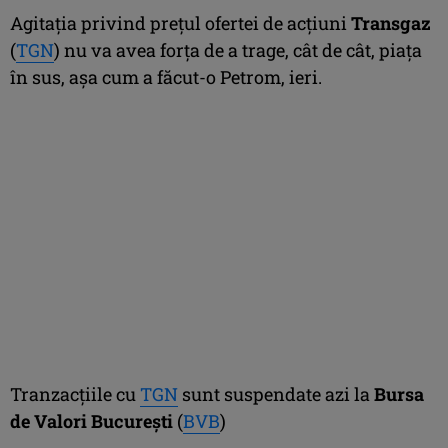
Agitaţia privind preţul ofertei de acţiuni
Transgaz
(
TGN
) nu va avea forţa de a trage, cât de cât, piaţa
în sus, aşa cum a făcut-o Petrom, ieri.
Tranzacţiile cu
TGN
sunt suspendate azi la
Bursa
de Valori Bucureşti
(
BVB
)