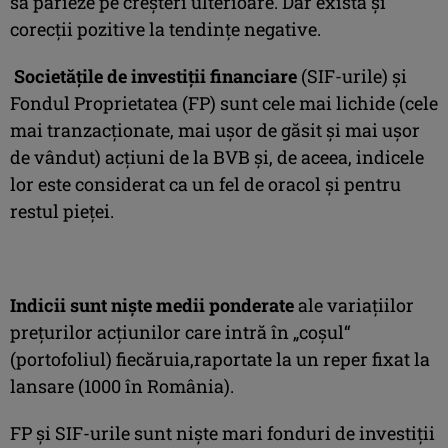
să parieze pe creşteri ulterioare. Dar există şi
corecţii pozitive la tendinţe negative.
Societăţile de investiţii financiare
(SIF-urile) şi
Fondul Proprietatea (FP) sunt cele mai lichide (cele
mai tranzacţionate, mai uşor de găsit şi mai uşor
de vândut) acţiuni de la BVB şi, de aceea, indicele
lor este considerat ca un fel de oracol şi pentru
restul pieţei.
Indicii sunt nişte medii ponderate
ale variaţiilor
preţurilor acţiunilor care intră în „coşul“
(portofoliul) fiecăruia,raportate la un reper fixat la
lansare (1000 în România).
FP şi SIF-urile sunt nişte mari fonduri de investiţii