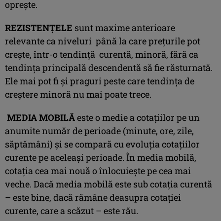
opreşte.
REZISTENŢELE
sunt maxime anterioare
relevante ca niveluri până la care preţurile pot
creşte, într-o tendinţă curentă, minoră, fără ca
tendinţa principală descendentă să fie răsturnată.
Ele mai pot fi şi praguri peste care tendinţa de
creştere minoră nu mai poate trece.
MEDIA MOBILĂ
este o medie a cotațiilor pe un
anumite număr de perioade (minute, ore, zile,
săptămâni) și se compară cu evoluția cotațiilor
curente pe aceleași perioade. În media mobilă,
cotația cea mai nouă o înlocuiește pe cea mai
veche. Dacă media mobilă este sub cotația curentă
– este bine, dacă rămâne deasupra cotaţiei
curente, care a scăzut – este rău.