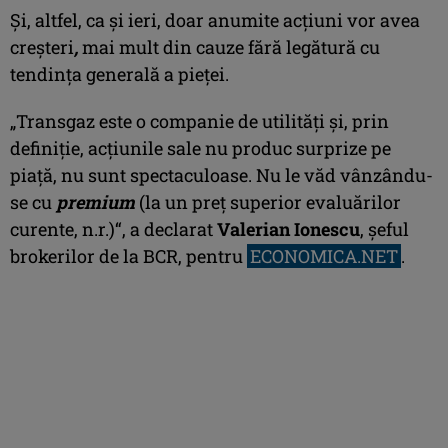
Şi, altfel, ca şi ieri, doar anumite acţiuni vor avea
creşteri
,
mai mult din cauze fără legătură cu
tendinţa generală a pieţei.
„Transgaz este o companie de utilităţi şi, prin
definiţie, acţiunile sale nu produc surprize pe
piaţă, nu sunt spectaculoase. Nu le văd vânzându-
se cu
premium
(la un preţ superior evaluărilor
curente, n.r.)“, a declarat
Valerian Ionescu
, şeful
brokerilor de la BCR, pentru
ECONOMICA.NET
.