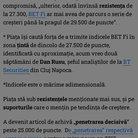
compromisă, „ulterior, odată învinsă
rezistenţa
de
la 27.300,
BET Fi
ar mai avea de parcurs o serie de
creşteri până la pragul de 29.500 de puncte“.
* Piaţa îşi caută forţa de a trimite indicele BET Fi în
zona
ţintă
de dincolo de 27.500 de puncte,
identificată cu aproximaţie, acum vreo două
săptămâni de
Dan Rusu
, şeful analiştilor de la
BT
Securities
din Cluj Napoca.
*Indicele este o mărime adimensională.
Piaţa stă sub
rezistenţele
menţionate mai sus, şi pe
suporturile
care o menţin pe tendinţa de creştere.
A devenit articol de arhivă „
penetrarea decisivă
“
peste 25.000 de puncte. D
e „penetrarea“ respectivă