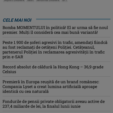
suport crestere
tauri
tendinta crestere
ur i
CELE MAI NOI
Bomba MOMENTULUI în politică! El ar urma să fie noul
premier. Mulți îl consideră cea mai bună variantă!
Peste 1.900 de şoferi agresivi în trafic, amendaţi fiindcă
au fost reclamaţi de cetăţeni Poliţiei. Cetăţeanul,
partenerul Poliţiei în reclamarea agresivităţii în trafic
prin e-SAR
Record absolut de căldură la Hong Kong – 36,9 grade
Celsius
Premieră în Europa reușită de un brand românesc:
Compania Lyset a creat lumina artificială aproape
identică cu cea naturală
Fondurile de pensii private obligatorii aveau active de
237,4 miliarde de lei, la finalul lunii iunie