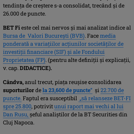
tendinţa de creştere s-a consolidat, trecând şi de
26.000 de puncte.
BET Fi
este cel mai nervos şi mai analizat indice al
Bursa de Valori Bucureşti (BVB)
. Face
media
ponderată a variaţiilor acţiunilor societăţilor de
investiţii financiare (SIF) şi ale Fondului
Proprietatea (FP)
. (pentru alte definiţii şi explicaţii,
v. cap.
DIDACTICE).
Cândva,
anul trecut, piaţa reuşise
c
onsolidarea
suporturilor
de
la 23,600 de puncte
“
şi
22.700 de
puncte.
Faptul era susceptibil
„să relanseze BET-FI
spre 25.800
, potrivit
unui raport mai vechi al lui
Dan Rusu,
şeful analiştilor de la BT Securities din
Cluj Napoca.