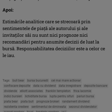
Apoi:
Estimările analitice care se strecoară prin
sentimentele de piaţă ale autorului şi ale
invitaţilor săi nu sunt nici prognoze nici
recomandări pentru anumite decizii de luat la
bursă. Responsabilitatea deciziilor este a celor ce
le iau.
Tags:
bull bear
bursa bucuresti
cel mai mare actionar
confiscare depozite
data cu dividend
data inregistrare
depozite bancare
dividende
elliott associates
franklin templeton
frica lacomie
indici bursieri
lichiditate bursa
lupta pentru sifuri
pariuri bursa
piata bear
piata bull
prognoze brokeri
randament dividend
rezistenta crestere
sentimentul de dimineata
sezonul dividendelor