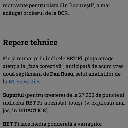
motivante pentru piaţa din Bucureşti“, a mai
adăugat brokerul de la BCR.
Repere tehnice
Fie şi numai prin indicele
BET Fi
, piaţa atrage
atenţia la „faza corectivă“, anticipată de acum vreo
două săptămâni de
Dan Rusu
, şeful analiştilor de
la
BT Securities.
Suportul
(pentru creştere) de la 27.200 de puncte al
indicelui
BET Fi
a rezistat, totuşi (v. explicaţii mai
jos, în
DIDACTICE
).
BET Fi
face media ponderată a variaţiilor