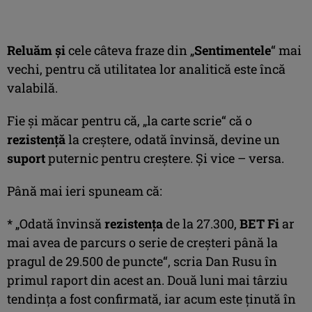
Reluăm şi
cele câteva fraze din „
Sentimentele
“ mai
vechi, pentru că utilitatea lor analitică este încă
valabilă.
Fie şi măcar pentru că, „la carte scrie“ că o
rezistenţă
la creştere, odată învinsă, devine un
suport
puternic pentru creştere. Şi vice – versa.
Până mai ieri spuneam că:
* „Odată învinsă
rezistenţa
de la 27.300,
BET Fi
ar
mai avea de parcurs o serie de creşteri până la
pragul de 29.500 de puncte“, scria Dan Rusu în
primul raport din acest an. Două luni mai târziu
tendinţa a fost confirmată, iar acum este ţinută în