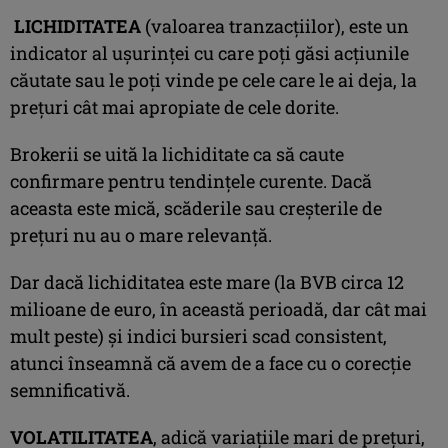
LICHIDITATEA
(valoarea tranzacţiilor), este un
indicator al uşurinţei cu care poţi găsi acţiunile
căutate sau le poţi vinde pe cele care le ai deja, la
preţuri cât mai apropiate de cele dorite.
Brokerii se uită la lichiditate ca să caute
confirmare pentru tendinţele curente. Dacă
aceasta este mică, scăderile sau creşterile de
preţuri nu au o mare relevanţă.
Dar dacă lichiditatea este mare (la BVB circa 12
milioane de euro, în această perioadă, dar cât mai
mult peste) şi indici bursieri scad consistent,
atunci înseamnă că avem de a face cu o corecţie
semnificativă.
VOLATILITATEA
, adică variaţiile mari de preţuri,