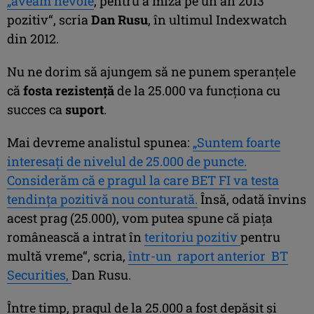
„aveam nevoie
, pentru a miza pe un an 2013
pozitiv“, scria
Dan Rusu
, în ultimul Indexwatch
din 2012.
Nu ne dorim să ajungem să ne punem speranţele
că
fosta rezistenţă
de la 25.000 va funcţiona cu
succes ca
suport
.
Mai devreme analistul spunea:
„Suntem foarte
interesaţi de nivelul de 25.000 de puncte.
Considerăm că e pragul la care BET FI va testa
tendinţa pozitivă nou conturată.
Însă, odată învins
acest prag (25.000), vom putea spune că piaţa
românească a intrat în
teritoriu pozitiv
pentru
multă vreme“, scria,
într-un raport anterior BT
Securities,
Dan Rusu.
Între timp, pragul de la 25.000 a fost depăşit şi