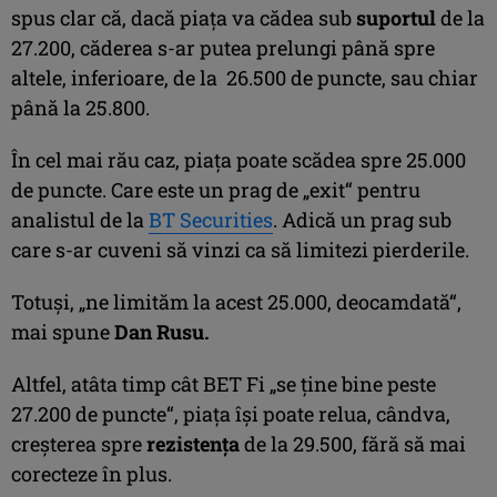
spus clar că, dacă piaţa va cădea sub
suportul
de la
27.200, căderea s-ar putea prelungi până spre
altele, inferioare, de la 26.500 de puncte, sau chiar
până la 25.800.
În cel mai rău caz, piaţa poate scădea spre 25.000
de puncte. Care este un prag de „exit“ pentru
analistul de la
BT Securities
. Adică un prag sub
care s-ar cuveni să vinzi ca să limitezi pierderile.
Totuşi, „ne limităm la acest 25.000, deocamdată“,
mai spune
Dan Rusu.
Altfel, atâta timp cât BET Fi „se ţine bine peste
27.200 de puncte“, piaţa îşi poate relua, cândva,
creşterea spre
rezistenţa
de la 29.500, fără să mai
corecteze în plus.