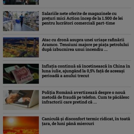
Salariile nete oferite de magazinele cu
prețuri mici Action încep de la 1.500 de lei
pentru lucrători comerciali part-time
Atac cu dronă asupra unei uriașe rafinării
Aramco. Tensiuni majore pe piața petrolului
după izbucnirea unui incendiu ...
Inflaţia continuă să încetinească în China în
luna iulie, ajungând la 0,5% faţă de aceeaşi
perioadă a anului trecut
Poliția Română avertizează despre o nouă
metodă de fraudă pe telefon. Cum te păcălesc
infractorii care pretind că ...
Caniculă şi disconfort termic ridicat, în toată
ţara, de luni până miercuri