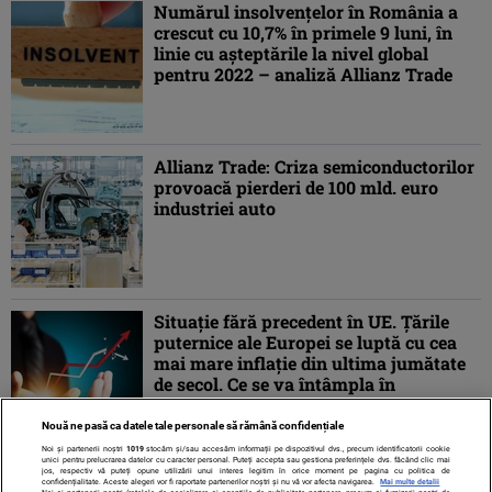
Numărul insolvenţelor în România a
crescut cu 10,7% în primele 9 luni, în
linie cu aşteptările la nivel global
pentru 2022 – analiză Allianz Trade
Allianz Trade: Criza semiconductorilor
provoacă pierderi de 100 mld. euro
industriei auto
Situație fără precedent în UE. Țările
puternice ale Europei se luptă cu cea
mai mare inflație din ultima jumătate
de secol. Ce se va întâmpla în
România?
Nouă ne pasă ca datele tale personale să rămână confidențiale
Noi și partenerii noștri
1019
stocăm și/sau accesăm informații pe dispozitivul dvs., precum identificatorii cookie
unici pentru prelucrarea datelor cu caracter personal. Puteți accepta sau gestiona preferințele dvs. făcând clic mai
jos, respectiv vă puteți opune utilizării unui interes legitim în orice moment pe pagina cu politica de
confidențialitate. Aceste alegeri vor fi raportate partenerilor noștri și nu vă vor afecta navigarea.
Mai multe detalii