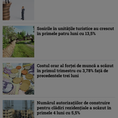
Sosirile în unităţile turistice au crescut
în primele patru luni cu 13,5%
Costul orar al forţei de muncă a scăzut
în primul trimestru cu 3,78% faţă de
precedentele trei luni
Numărul autorizaţiilor de construire
pentru clădiri rezidenţiale a scăzut în
primele 4 luni cu 5,5%