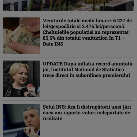
Veniturile totale medii lunare: 6.227 de
lei/gospodărie şi 2.476 lei/persoană.
Cheltuielile populaţiei au reprezentat
85,5% din totalul veniturilor, în T1 –
Date INS
UPDATE După inflaţia record anunţată
joi, Institutul Naţional de Statistică
trece direct în subordinea premierului
Şeful INS: Am fi distrugătorii unei ţări
dacă am raporta valori îndepărtate de
realitate