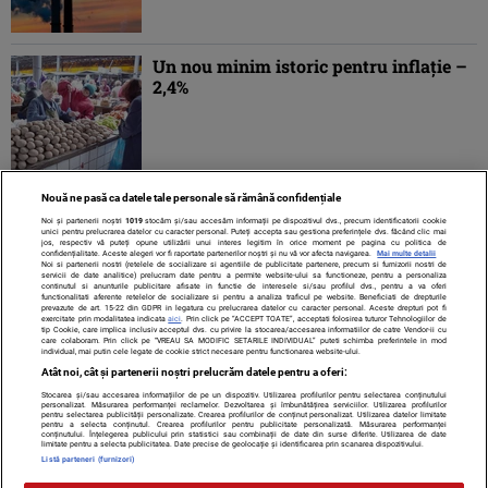
Un nou minim istoric pentru inflaţie –
2,4%
Nouă ne pasă ca datele tale personale să rămână confidențiale
1
2
»
Noi și partenerii noștri
1019
stocăm și/sau accesăm informații pe dispozitivul dvs., precum identificatorii cookie
unici pentru prelucrarea datelor cu caracter personal. Puteți accepta sau gestiona preferințele dvs. făcând clic mai
jos, respectiv vă puteți opune utilizării unui interes legitim în orice moment pe pagina cu politica de
confidențialitate. Aceste alegeri vor fi raportate partenerilor noștri și nu vă vor afecta navigarea.
Mai multe detalii
Noi si partenerii nostri (retelele de socializare si agentiile de publicitate partenere, precum si furnizorii nostri de
servicii de date analitice) prelucram date pentru a permite website-ului sa functioneze, pentru a personaliza
continutul si anunturile publicitare afisate in functie de interesele si/sau profilul dvs., pentru a va oferi
functionalitati aferente retelelor de socializare si pentru a analiza traficul pe website. Beneficiati de drepturile
prevazute de art. 15-22 din GDPR in legatura cu prelucrarea datelor cu caracter personal. Aceste drepturi pot fi
exercitate prin modalitatea indicata
aici
. Prin click pe “ACCEPT TOATE”, acceptati folosirea tuturor Tehnologiilor de
tip Cookie, care implica inclusiv acceptul dvs. cu privire la stocarea/accesarea informatiilor de catre Vendor-ii cu
care colaboram. Prin click pe “VREAU SA MODIFIC SETARILE INDIVIDUAL” puteti schimba preferintele in mod
individual, mai putin cele legate de cookie strict necesare pentru functionarea website-ului.
Atât noi, cât și partenerii noștri prelucrăm datele pentru a oferi:
Stocarea și/sau accesarea informațiilor de pe un dispozitiv. Utilizarea profilurilor pentru selectarea conținutului
Contact
Despre noi
Termeni și condiții
personalizat. Măsurarea performanței reclamelor. Dezvoltarea și îmbunătățirea serviciilor. Utilizarea profilurilor
pentru selectarea publicității personalizate. Crearea profilurilor de conținut personalizat. Utilizarea datelor limitate
pentru a selecta conținutul. Crearea profilurilor pentru publicitate personalizată. Măsurarea performanței
conținutului. Înțelegerea publicului prin statistici sau combinații de date din surse diferite. Utilizarea de date
limitate pentru a selecta publicitatea. Date precise de geolocație și identificarea prin scanarea dispozitivului.
Listă parteneri (furnizori)
Citarea se poate face în limita a 250 de semne. Nici o instituţie sau persoană