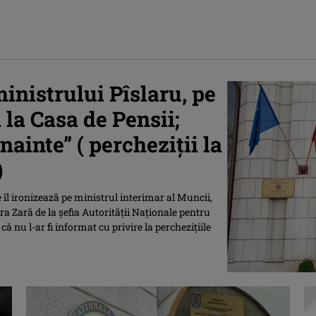
ministrului Pîslaru, pe
la Casa de Pensii;
ainte” ( percheziţii la
)
îl ironizează pe ministrul interimar al Muncii,
a Zară de la şefia Autorităţii Naţionale pentru
ă nu l-ar fi informat cu privire la percheziţiile