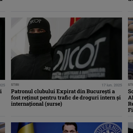
025
STIRI
17 iun. 2025
STI
i
Patronul clubului Expirat din Bucureşti a
Sc
fost reţinut pentru trafic de droguri intern şi
A
internaţional (surse)
Re
F