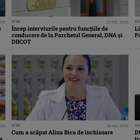
026
STIRI
23 feb. 2026
STI
e
Încep interviurile pentru funcţiile de
Li
conducere de la Parchetul General, DNA şi
P
DIICOT
025
STIRI
08 oct. 2025
HO
Cum a scăpat Alina Bica de închisoare
DI
a
tr