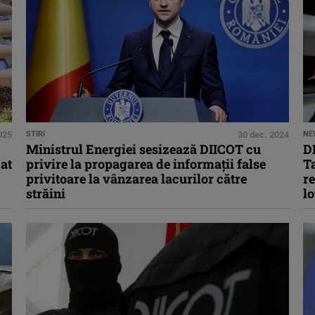
025
STIRI
30 dec. 2024
NE
Ministrul Energiei sesizează DIICOT cu
DI
at
privire la propagarea de informaţii false
Ta
privitoare la vânzarea lacurilor către
re
străini
l