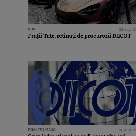
STIRI
22 aug. 2
Fraţii Tate, reţinuţi de procurorii DIICOT
FINANŢE ŞI BĂNCI
26 aug. 2