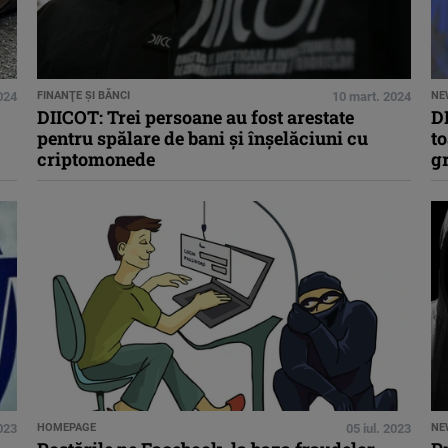
024
FINANŢE ŞI BĂNCI
10 mart. 2024
NE
DIICOT: Trei persoane au fost arestate
DI
pentru spălare de bani şi înşelăciuni cu
to
criptomonede
gr
023
HOMEPAGE
05 iul. 2023
NE