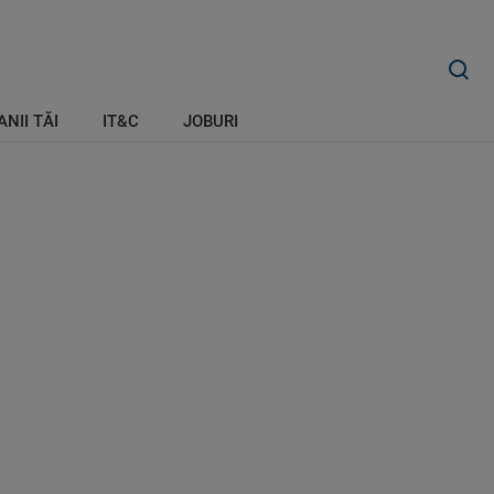
ANII TĂI
IT&C
JOBURI