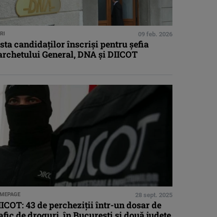
RI
09 feb. 2026
sta candidaţilor înscrişi pentru şefia
archetului General, DNA şi DIICOT
MEPAGE
28 sept. 2025
ICOT: 43 de percheziţii într-un dosar de
afic de droguri, în Bucureşti şi două judeţe