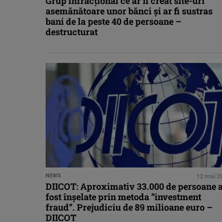
Grup infracţional ce ar fi creat site-uri
asemănătoare unor bănci şi ar fi sustras
bani de la peste 40 de persoane –
destructurat
NEWS
12 mai 2
DIICOT: Aproximativ 33.000 de persoane 
fost înşelate prin metoda ”investment
fraud”. Prejudiciu de 89 milioane euro –
DIICOT