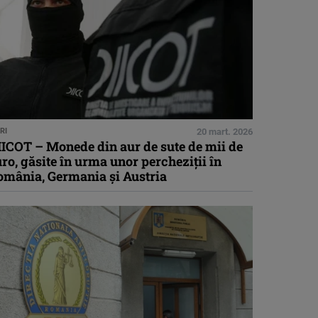
RI
20 mart. 2026
IICOT – Monede din aur de sute de mii de
ro, găsite în urma unor percheziţii în
omânia, Germania şi Austria