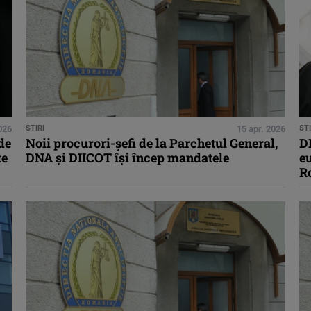
2026
STIRI
15 apr. 2026
STI
de
Noii procurori-şefi de la Parchetul General,
D
te
DNA şi DIICOT îşi încep mandatele
eu
R