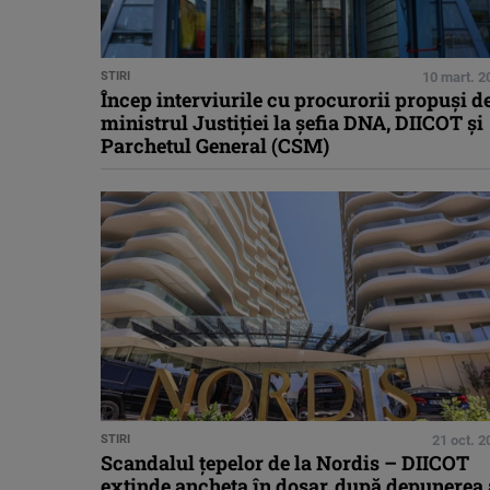
STIRI
10 mart. 2
Încep interviurile cu procurorii propuşi d
ministrul Justiţiei la şefia DNA, DIICOT şi
Parchetul General (CSM)
STIRI
21 oct. 2
Scandalul ţepelor de la Nordis – DIICOT
extinde ancheta în dosar, după depunerea 