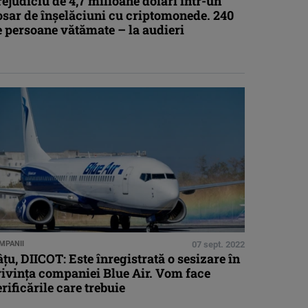
ejudiciu de 4,7 milioane dolari într-un
osar de înşelăciuni cu criptomonede. 240
 persoane vătămate – la audieri
MPANII
07 sept. 2022
ţu, DIICOT: Este înregistrată o sesizare în
rivinţa companiei Blue Air. Vom face
rificările care trebuie