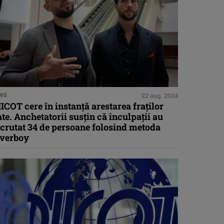
WS
22 aug. 2024
ICOT cere în instanţă arestarea fraţilor
te. Anchetatorii susţin că inculpații au
crutat 34 de persoane folosind metoda
overboy