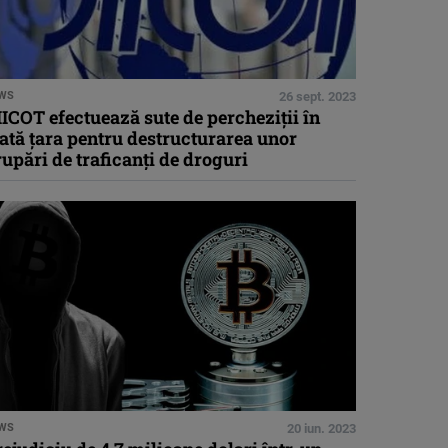
WS
26 sept. 2023
ICOT efectuează sute de percheziţii în
ată ţara pentru destructurarea unor
upări de traficanţi de droguri
WS
20 iun. 2023