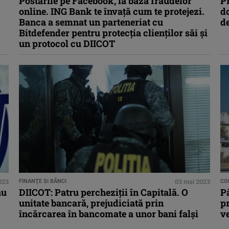
Postările pe Facebook, la baza fraudelor
Pr
online. ING Bank te învață cum te protejezi.
d
Banca a semnat un parteneriat cu
de
Bitdefender pentru protecția clienților săi și
un protocol cu DIICOT
023
FINANŢE ŞI BĂNCI
03 mai 2023
CO
au
DIICOT: Patru percheziţii în Capitală. O
Pâ
unitate bancară, prejudiciată prin
p
încărcarea în bancomate a unor bani falşi
ve