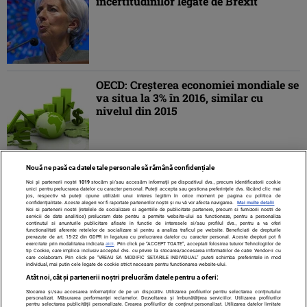
incertitudinilor legate de Brexit
OECD: Creşterea economiei mondiale se
va situa la 3% în 2016, similar cu
nivelul din 2015
Nouă ne pasă ca datele tale personale să rămână confidențiale
1
2
3
»
Noi și partenerii noștri
1019
stocăm și/sau accesăm informații pe dispozitivul dvs., precum identificatorii cookie
unici pentru prelucrarea datelor cu caracter personal. Puteți accepta sau gestiona preferințele dvs. făcând clic mai
jos, respectiv vă puteți opune utilizării unui interes legitim în orice moment pe pagina cu politica de
confidențialitate. Aceste alegeri vor fi raportate partenerilor noștri și nu vă vor afecta navigarea.
Mai multe detalii
Noi si partenerii nostri (retelele de socializare si agentiile de publicitate partenere, precum si furnizorii nostri de
servicii de date analitice) prelucram date pentru a permite website-ului sa functioneze, pentru a personaliza
continutul si anunturile publicitare afisate in functie de interesele si/sau profilul dvs., pentru a va oferi
functionalitati aferente retelelor de socializare si pentru a analiza traficul pe website. Beneficiati de drepturile
prevazute de art. 15-22 din GDPR in legatura cu prelucrarea datelor cu caracter personal. Aceste drepturi pot fi
exercitate prin modalitatea indicata
aici
. Prin click pe “ACCEPT TOATE”, acceptati folosirea tuturor Tehnologiilor de
tip Cookie, care implica inclusiv acceptul dvs. cu privire la stocarea/accesarea informatiilor de catre Vendor-ii cu
care colaboram. Prin click pe “VREAU SA MODIFIC SETARILE INDIVIDUAL” puteti schimba preferintele in mod
individual, mai putin cele legate de cookie strict necesare pentru functionarea website-ului.
Atât noi, cât și partenerii noștri prelucrăm datele pentru a oferi:
Stocarea și/sau accesarea informațiilor de pe un dispozitiv. Utilizarea profilurilor pentru selectarea conținutului
Contact
Despre noi
Termeni și condiții
personalizat. Măsurarea performanței reclamelor. Dezvoltarea și îmbunătățirea serviciilor. Utilizarea profilurilor
pentru selectarea publicității personalizate. Crearea profilurilor de conținut personalizat. Utilizarea datelor limitate