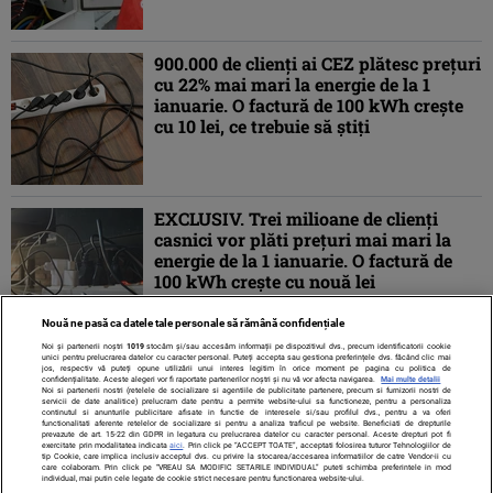
900.000 de clienți ai CEZ plătesc prețuri
cu 22% mai mari la energie de la 1
ianuarie. O factură de 100 kWh crește
cu 10 lei, ce trebuie să știți
EXCLUSIV. Trei milioane de clienți
casnici vor plăti prețuri mai mari la
energie de la 1 ianuarie. O factură de
100 kWh crește cu nouă lei
Nouă ne pasă ca datele tale personale să rămână confidențiale
Noi și partenerii noștri
1019
stocăm și/sau accesăm informații pe dispozitivul dvs., precum identificatorii cookie
unici pentru prelucrarea datelor cu caracter personal. Puteți accepta sau gestiona preferințele dvs. făcând clic mai
jos, respectiv vă puteți opune utilizării unui interes legitim în orice moment pe pagina cu politica de
confidențialitate. Aceste alegeri vor fi raportate partenerilor noștri și nu vă vor afecta navigarea.
Mai multe detalii
Noi si partenerii nostri (retelele de socializare si agentiile de publicitate partenere, precum si furnizorii nostri de
servicii de date analitice) prelucram date pentru a permite website-ului sa functioneze, pentru a personaliza
continutul si anunturile publicitare afisate in functie de interesele si/sau profilul dvs., pentru a va oferi
functionalitati aferente retelelor de socializare si pentru a analiza traficul pe website. Beneficiati de drepturile
prevazute de art. 15-22 din GDPR in legatura cu prelucrarea datelor cu caracter personal. Aceste drepturi pot fi
exercitate prin modalitatea indicata
aici
. Prin click pe “ACCEPT TOATE”, acceptati folosirea tuturor Tehnologiilor de
tip Cookie, care implica inclusiv acceptul dvs. cu privire la stocarea/accesarea informatiilor de catre Vendor-ii cu
care colaboram. Prin click pe “VREAU SA MODIFIC SETARILE INDIVIDUAL” puteti schimba preferintele in mod
individual, mai putin cele legate de cookie strict necesare pentru functionarea website-ului.