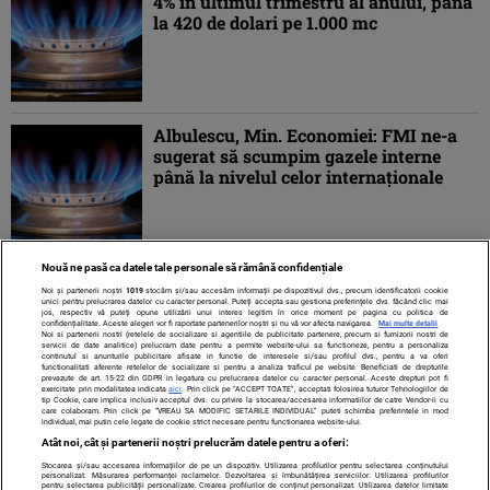
4% în ultimul trimestru al anului, până
la 420 de dolari pe 1.000 mc
Albulescu, Min. Economiei: FMI ne-a
sugerat să scumpim gazele interne
până la nivelul celor internaţionale
Nouă ne pasă ca datele tale personale să rămână confidențiale
1
2
»
Noi și partenerii noștri
1019
stocăm și/sau accesăm informații pe dispozitivul dvs., precum identificatorii cookie
unici pentru prelucrarea datelor cu caracter personal. Puteți accepta sau gestiona preferințele dvs. făcând clic mai
jos, respectiv vă puteți opune utilizării unui interes legitim în orice moment pe pagina cu politica de
confidențialitate. Aceste alegeri vor fi raportate partenerilor noștri și nu vă vor afecta navigarea.
Mai multe detalii
Noi si partenerii nostri (retelele de socializare si agentiile de publicitate partenere, precum si furnizorii nostri de
servicii de date analitice) prelucram date pentru a permite website-ului sa functioneze, pentru a personaliza
continutul si anunturile publicitare afisate in functie de interesele si/sau profilul dvs., pentru a va oferi
functionalitati aferente retelelor de socializare si pentru a analiza traficul pe website. Beneficiati de drepturile
prevazute de art. 15-22 din GDPR in legatura cu prelucrarea datelor cu caracter personal. Aceste drepturi pot fi
exercitate prin modalitatea indicata
aici
. Prin click pe “ACCEPT TOATE”, acceptati folosirea tuturor Tehnologiilor de
tip Cookie, care implica inclusiv acceptul dvs. cu privire la stocarea/accesarea informatiilor de catre Vendor-ii cu
care colaboram. Prin click pe “VREAU SA MODIFIC SETARILE INDIVIDUAL” puteti schimba preferintele in mod
individual, mai putin cele legate de cookie strict necesare pentru functionarea website-ului.
Atât noi, cât și partenerii noștri prelucrăm datele pentru a oferi:
Stocarea și/sau accesarea informațiilor de pe un dispozitiv. Utilizarea profilurilor pentru selectarea conținutului
Contact
Despre noi
Termeni și condiții
personalizat. Măsurarea performanței reclamelor. Dezvoltarea și îmbunătățirea serviciilor. Utilizarea profilurilor
pentru selectarea publicității personalizate. Crearea profilurilor de conținut personalizat. Utilizarea datelor limitate