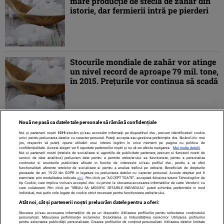
mare producţie de sfeclă de zahăr din
istorie, dar fermierii intră pe pierderi
Stocurile mondiale de zahăr vor atinge
un nivel record de aproape 79 mil. tone,
în 2015. Preţurile vor continua să scadă
Nouă ne pasă ca datele tale personale să rămână confidențiale
1
2
»
Noi și partenerii noștri
1019
stocăm și/sau accesăm informații pe dispozitivul dvs., precum identificatorii cookie
unici pentru prelucrarea datelor cu caracter personal. Puteți accepta sau gestiona preferințele dvs. făcând clic mai
jos, respectiv vă puteți opune utilizării unui interes legitim în orice moment pe pagina cu politica de
confidențialitate. Aceste alegeri vor fi raportate partenerilor noștri și nu vă vor afecta navigarea.
Mai multe detalii
Noi si partenerii nostri (retelele de socializare si agentiile de publicitate partenere, precum si furnizorii nostri de
servicii de date analitice) prelucram date pentru a permite website-ului sa functioneze, pentru a personaliza
continutul si anunturile publicitare afisate in functie de interesele si/sau profilul dvs., pentru a va oferi
functionalitati aferente retelelor de socializare si pentru a analiza traficul pe website. Beneficiati de drepturile
prevazute de art. 15-22 din GDPR in legatura cu prelucrarea datelor cu caracter personal. Aceste drepturi pot fi
exercitate prin modalitatea indicata
aici
. Prin click pe “ACCEPT TOATE”, acceptati folosirea tuturor Tehnologiilor de
tip Cookie, care implica inclusiv acceptul dvs. cu privire la stocarea/accesarea informatiilor de catre Vendor-ii cu
care colaboram. Prin click pe “VREAU SA MODIFIC SETARILE INDIVIDUAL” puteti schimba preferintele in mod
individual, mai putin cele legate de cookie strict necesare pentru functionarea website-ului.
Atât noi, cât și partenerii noștri prelucrăm datele pentru a oferi:
Stocarea și/sau accesarea informațiilor de pe un dispozitiv. Utilizarea profilurilor pentru selectarea conținutului
Contact
Despre noi
Termeni și condiții
personalizat. Măsurarea performanței reclamelor. Dezvoltarea și îmbunătățirea serviciilor. Utilizarea profilurilor
pentru selectarea publicității personalizate. Crearea profilurilor de conținut personalizat. Utilizarea datelor limitate