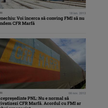
RI
18 ian. 2013
enechiu: Voi încerca să conving FMI să nu
indem CFR Marfă
RI
08 nov. 2012
icepreşedinte PNL: Nu e normal să
rivatizezi CFR Marfă. Acordul cu FMI ar