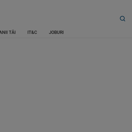
ANII TĂI
IT&C
JOBURI