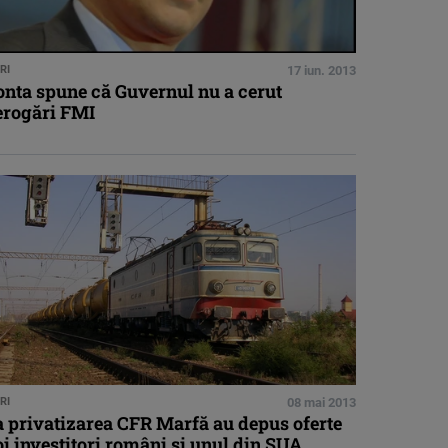
RI
17 iun. 2013
onta spune că Guvernul nu a cerut
erogări FMI
RI
08 mai 2013
a privatizarea CFR Marfă au depus oferte
i investitori români şi unul din SUA