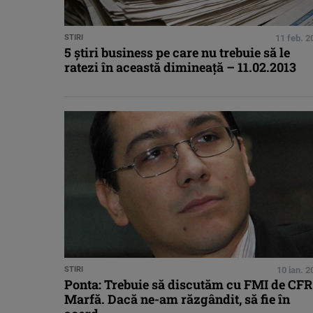
STIRI
11 feb. 2
5 ştiri business pe care nu trebuie să le
ratezi în această dimineaţă – 11.02.2013
STIRI
10 ian. 
Ponta: Trebuie să discutăm cu FMI de CFR
Marfă. Dacă ne-am răzgândit, să fie în