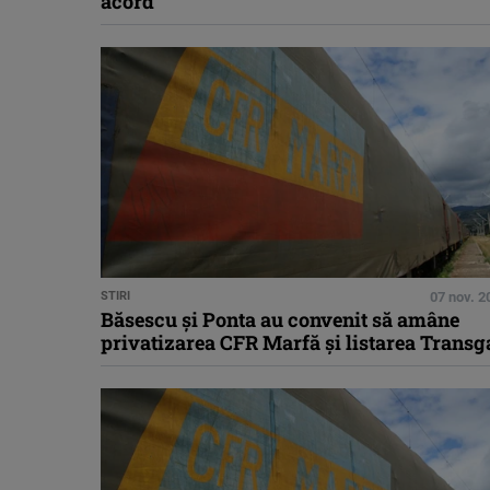
acord
STIRI
07 nov. 2
Băsescu şi Ponta au convenit să amâne
privatizarea CFR Marfă şi listarea Transg