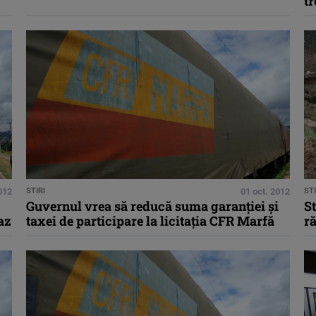
tr
012
STIRI
01 oct. 2012
STI
Guvernul vrea să reducă suma garanţiei şi
St
az
taxei de participare la licitaţia CFR Marfă
r