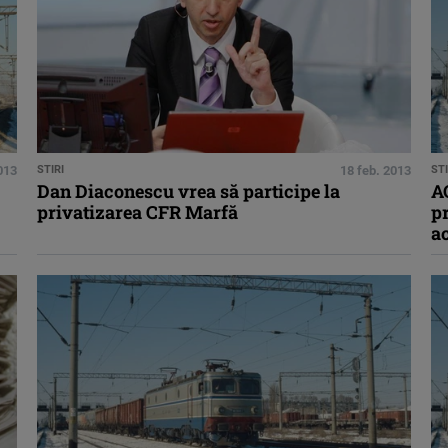
013
STIRI
18 feb. 2013
STI
Dan Diaconescu vrea să participe la
AO
privatizarea CFR Marfă
pr
ac