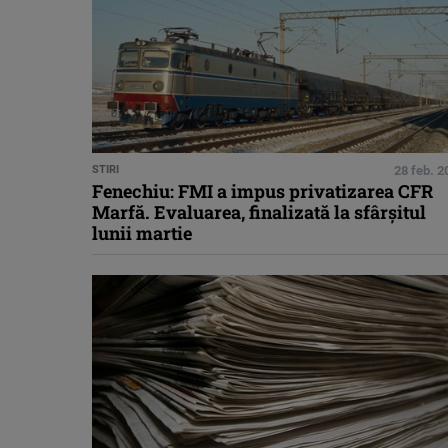
STIRI
28 feb. 2
Fenechiu: FMI a impus privatizarea CFR
Marfă. Evaluarea, finalizată la sfârşitul
lunii martie