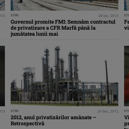
013
STIRI
28 ian. 2013
STI
Guvernul promite FMI: Semnăm contractul
F
de privatizare a CFR Marfă până la
v
jumătatea lunii mai
2013
STIRI
24 dec. 2012
STI
2012, anul privatizărilor amânate –
V
Retrospectivă
p