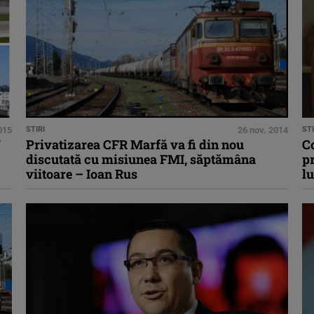
2015
STIRI
26 nov. 2014
STI
7
Privatizarea CFR Marfă va fi din nou
Co
discutată cu misiunea FMI, săptămâna
p
viitoare – Ioan Rus
lu