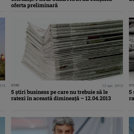
oferta preliminară
013
STIRI
12 apr. 2013
STI
5 ştiri business pe care nu trebuie să le
5 
ratezi în această dimineaţă – 12.04.2013
ra