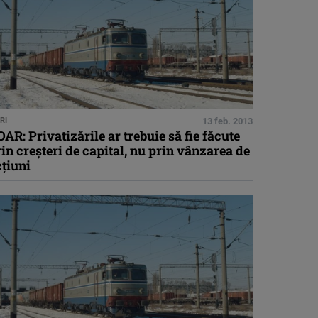
RI
13 feb. 2013
AR: Privatizările ar trebuie să fie făcute
in creşteri de capital, nu prin vânzarea de
ţiuni