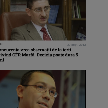
RI
27 sept. 2013
ncurenţa vrea observaţii de la terţi
rivind CFR Marfă. Decizia poate dura 5
ni