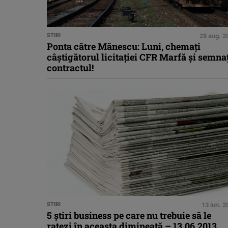
STIRI
28 aug. 2
Ponta către Mănescu: Luni, chemaţi
câştigătorul licitaţiei CFR Marfă şi semna
contractul!
STIRI
13 iun. 
5 ştiri business pe care nu trebuie să le
ratezi în aceasta dimineaţă – 13.06.2013