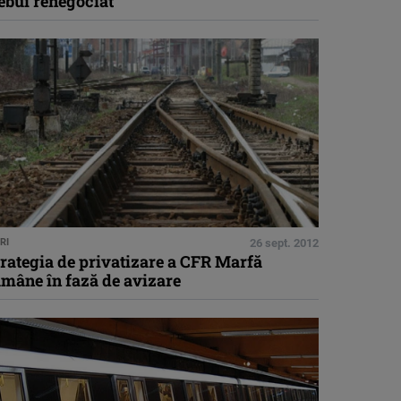
ebui renegociat
RI
26 sept. 2012
rategia de privatizare a CFR Marfă
ămâne în fază de avizare