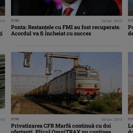
013
STIRI
26 iun. 2013
STI
Ponta: Restanţele cu FMI au fost recuperate.
P
ţi
Acordul va fi încheiat cu succes
d
2013
STIRI
06 iun. 2013
STI
Privatizarea CFR Marfă continuă cu doi
L
ofertanţi. Plicul OmniTRAX nu conţinea
do