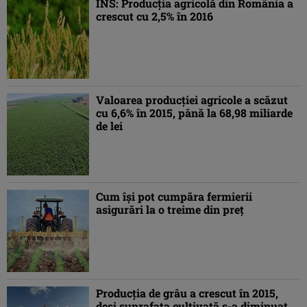
INS: Producţia agricolă din România a
crescut cu 2,5% în 2016
Valoarea producţiei agricole a scăzut
cu 6,6% în 2015, până la 68,98 miliarde
de lei
Cum își pot cumpăra fermierii
asigurări la o treime din preț
Producţia de grâu a crescut în 2015,
deşi suprafaţa cultivată s-a diminuat