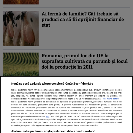
Ai fermă de familie? Cât trebuie să
produci ca să fii sprijinit financiar de
stat
România, primul loc din UE la
suprafaţa cultivată cu porumb şi locul
doi la producţie în 2011
Nouă ne pasă ca datele tale personale să rămână confidențiale
Noi și partenerii noștri
1019
stocăm și/sau accesăm informații pe dispozitivul dvs., precum identificatorii cookie
unici pentru prelucrarea datelor cu caracter personal. Puteți accepta sau gestiona preferințele dvs. făcând clic mai
jos, respectiv vă puteți opune utilizării unui interes legitim în orice moment pe pagina cu politica de
confidențialitate. Aceste alegeri vor fi raportate partenerilor noștri și nu vă vor afecta navigarea.
Mai multe detalii
Noi si partenerii nostri (retelele de socializare si agentiile de publicitate partenere, precum si furnizorii nostri de
servicii de date analitice) prelucram date pentru a permite website-ului sa functioneze, pentru a personaliza
continutul si anunturile publicitare afisate in functie de interesele si/sau profilul dvs., pentru a va oferi
functionalitati aferente retelelor de socializare si pentru a analiza traficul pe website. Beneficiati de drepturile
prevazute de art. 15-22 din GDPR in legatura cu prelucrarea datelor cu caracter personal. Aceste drepturi pot fi
exercitate prin modalitatea indicata
aici
. Prin click pe “ACCEPT TOATE”, acceptati folosirea tuturor Tehnologiilor de
tip Cookie, care implica inclusiv acceptul dvs. cu privire la stocarea/accesarea informatiilor de catre Vendor-ii cu
care colaboram. Prin click pe “VREAU SA MODIFIC SETARILE INDIVIDUAL” puteti schimba preferintele in mod
individual, mai putin cele legate de cookie strict necesare pentru functionarea website-ului.
Atât noi, cât și partenerii noștri prelucrăm datele pentru a oferi: