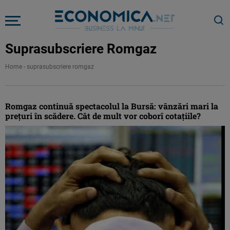
Suprasubscriere Romgaz
Home
-
suprasubscriere romgaz
Romgaz continuă spectacolul la Bursă: vânzări mari la
preţuri în scădere. Cât de mult vor coborî cotaţiile?