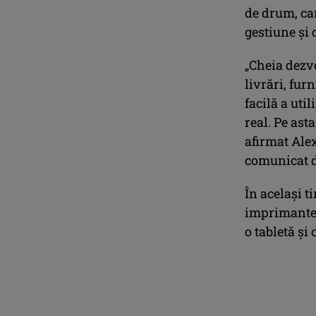
de drum, ca
gestiune și 
„Cheia dezvo
livrări, fur
facilă a uti
real. Pe ast
afirmat Ale
comunicat d
În același t
imprimante 
o tabletă și