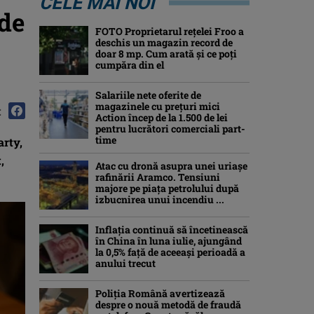
CELE MAI NOI
 de
FOTO Proprietarul rețelei Froo a
deschis un magazin record de
doar 8 mp. Cum arată și ce poți
cumpăra din el
Salariile nete oferite de
magazinele cu prețuri mici
:
Action încep de la 1.500 de lei
pentru lucrători comerciali part-
time
arty,
,
Atac cu dronă asupra unei uriașe
rafinării Aramco. Tensiuni
majore pe piața petrolului după
izbucnirea unui incendiu ...
Inflaţia continuă să încetinească
în China în luna iulie, ajungând
la 0,5% faţă de aceeaşi perioadă a
anului trecut
Poliția Română avertizează
despre o nouă metodă de fraudă