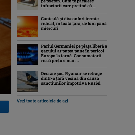
pe telefon. Cum te păcălesc
infractorii care pretind că ...
Caniculă şi disconfort termic
ridicat, în toată ţara, de luni până
miercuri
Pariul Germaniei pe piaţa liberă a
gazului ar putea pune în pericol
Europa la iarnă. Consumatorii
riscă preţuri mai ...
Decizie șoc: Ryanair se retrage
dintr-o țară vecină din cauza
sancțiunilor împotriva Rusiei
Vezi toate articolele de azi