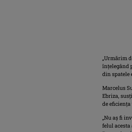
„Urmărim de
înțelegând p
din spatele 
Marcelus Suc
Ebriza, susţ
de eficienţa
„Nu aş fi in
felul acesta