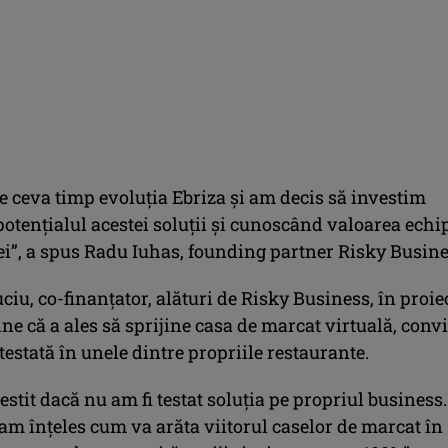
 ceva timp evoluția Ebriza și am decis să investim
otențialul acestei soluții și cunoscând valoarea echi
ei”, a spus Radu Iuhas, founding partner Risky Busine
iu, co-finanţator, alături de Risky Business, în proie
ine că a ales să sprijine casa de marcat virtuală, conv
 testată în unele dintre propriile restaurante.
vestit dacă nu am fi testat soluţia pe propriul business.
 am înţeles cum va arăta viitorul caselor de marcat în