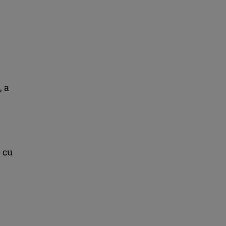
, a
 cu