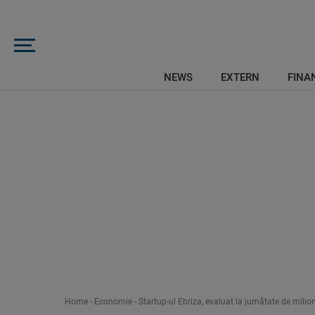
NEWS
EXTERN
FINAN
Home
-
Economie
-
Startup-ul Ebriza, evaluat la jumătate de milio