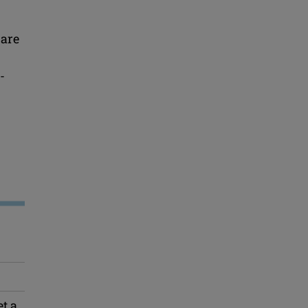
 are
-
t a