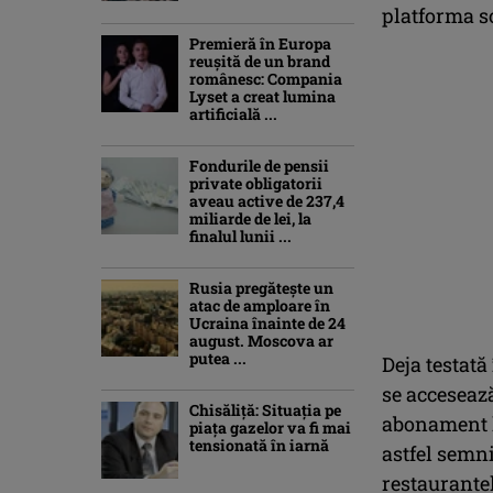
platforma so
Premieră în Europa
reușită de un brand
românesc: Compania
Lyset a creat lumina
artificială ...
Fondurile de pensii
private obligatorii
aveau active de 237,4
miliarde de lei, la
finalul lunii ...
Rusia pregătește un
atac de amploare în
Ucraina înainte de 24
august. Moscova ar
putea ...
Deja testată
se accesează
Chisăliţă: Situaţia pe
abonament lu
piaţa gazelor va fi mai
tensionată în iarnă
astfel semni
restaurantel