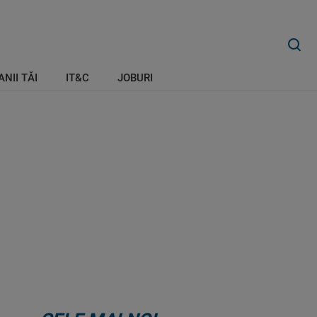
ANII TĂI
IT&C
JOBURI