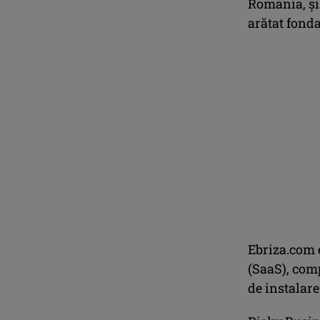
Romania, şi 
arătat fonda
Ebriza.com e
(SaaS), comp
de instalare