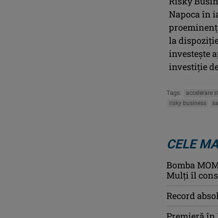
Risky Busine
Napoca în ia
proeminenţi
la dispoziţi
investeşte a
investiţie d
Tags:
accelerare s
risky business
s
CELE MA
Bomba MOMEN
Mulți îl con
Record absol
Premieră în