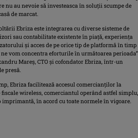
re nu au nevoie să investeasca în soluții scumpe de
casă de marcat.
ltării Ebriza este integrarea cu diverse sisteme de
nizori sau contabilitate existente în piață, experiența
lizatorului și acces de pe orice tip de platformă în timp
a ne vom concentra eforturile în următoarea perioada”
xandru Mareş, CTO şi cofondator Ebriza, într-un
e presă.
imp, Ebriza facilitează accesul comercianților la
fiscale wireless, comerciantul operând astfel simplu,
 o imprimantă, în acord cu toate normele în vigoare.