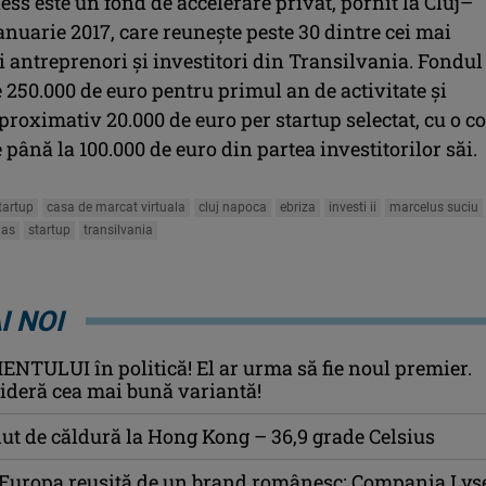
ss este un fond de accelerare privat, pornit la Cluj–
nuarie 2017, care reuneşte peste 30 dintre cei mai
 antreprenori şi investitori din Transilvania. Fondul
e 250.000 de euro pentru primul an de activitate şi
proximativ 20.000 de euro per startup selectat, cu o co
e până la 100.000 de euro din partea investitorilor săi.
tartup
casa de marcat virtuala
cluj napoca
ebriza
investi ii
marcelus suciu
aas
startup
transilvania
I NOI
TULUI în politică! El ar urma să fie noul premier.
sideră cea mai bună variantă!
ut de căldură la Hong Kong – 36,9 grade Celsius
 Europa reușită de un brand românesc: Compania Lyse